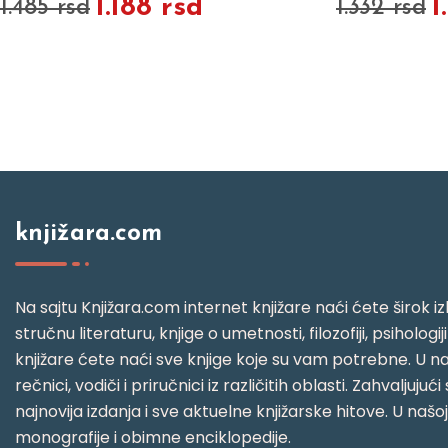
1.188 rsd
1
1.485 rsd
1.332 rsd
knjižara.com
Na sajtu Knjižara.com internet knjižare naći ćete širok izb
stručnu literaturu, knjige o umetnosti, filozofiji, psihologij
knjižare ćete naći sve knjige koje su vam potrebne. U naš
rečnici, vodiči i priručnici iz različitih oblasti. Zahval
najnovija izdanja i sve aktuelne knjižarske hitove. U našo
monografije i obimne enciklopedije.