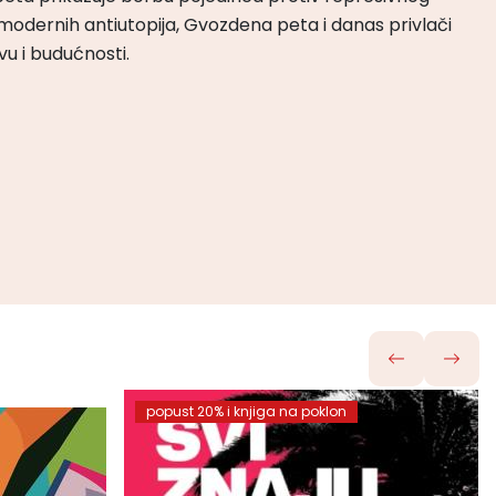
odernih antiutopija, Gvozdena peta i danas privlači
tvu i budućnosti.
popust 20% i knjiga na poklon