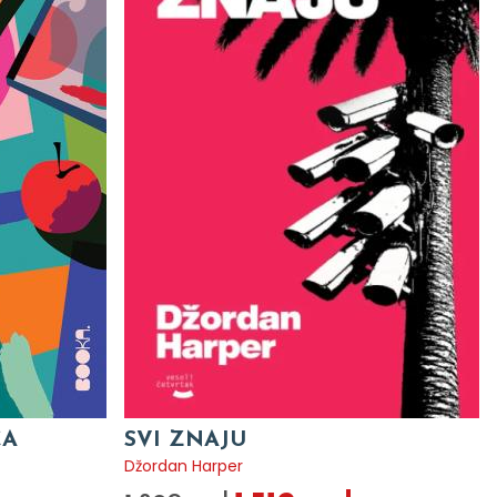
CA
SVI ZNAJU
Džordan Harper