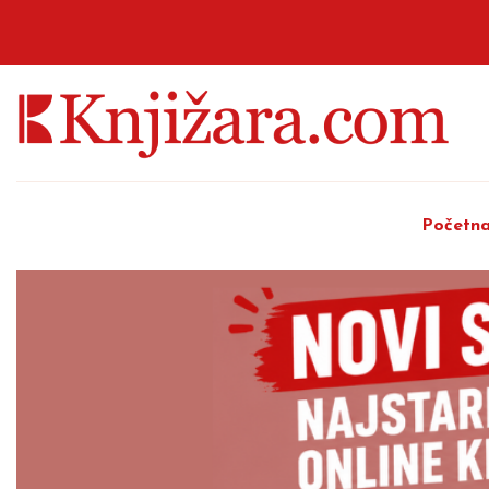
Početn