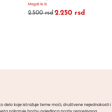
Magali le Iš
2.250 rsd
2.500 rsd
ko delo koje istražuje teme moći, društvene nejednakosti i
peta prikazuje borbu pojedinca protiv represivnog