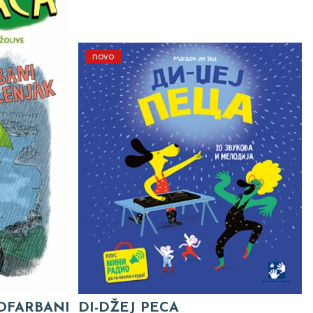
novo
 OFARBANI
DI-DŽEJ PECA