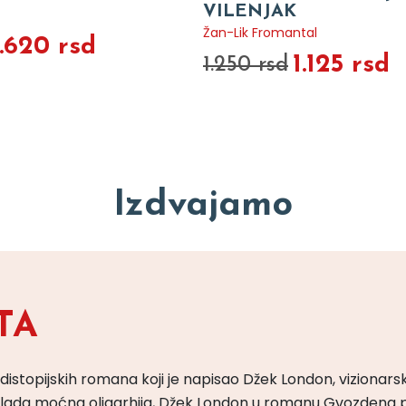
VILENJAK
Žan-Lik Fromantal
1.620 rsd
1.125 rsd
1.250 rsd
Izdvajamo
TA
 distopijskih romana koji je napisao Džek London, vizionars
m vlada moćna oligarhija, Džek London u romanu Gvozdena 