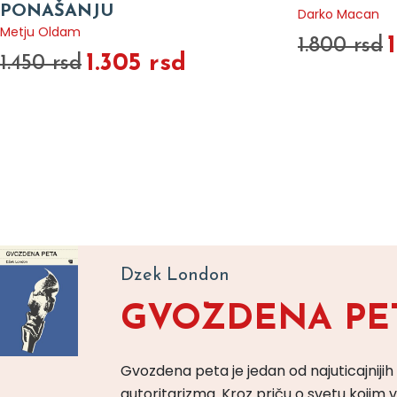
PONAŠANJU
Darko Macan
Metju Oldam
1.800 rsd
1.305 rsd
1.450 rsd
Dzek London
GVOZDENA PE
Gvozdena peta je jedan od najuticajnijih
autoritarizma. Kroz priču o svetu koji