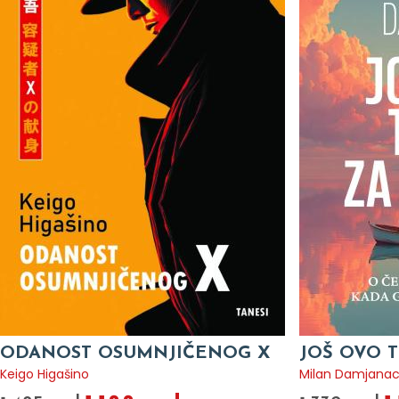
ODANOST OSUMNJIČENOG X
JOŠ OVO T
Keigo Higašino
Milan Damjana