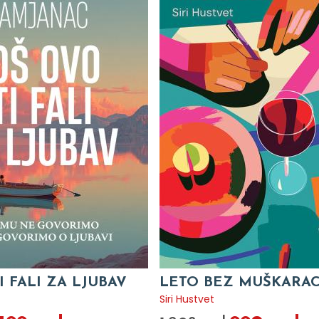
I FALI ZA LJUBAV
LETO BEZ MUŠKARA
c
Siri Hustvet