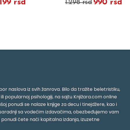
.199 rsd
990 rsd
1.298 rsd
or naslova iz svih žanrova. Bilo da tražite beletristiku,
i ili popularnoj psihologiji, na sajtu Knjižara.com online
oj ponudi se nalaze knjige za decu i tinejdžere, kao i
jujući saradnji sa vodećim izdavačima, obezbeđujemo vam
j ponudi ćete naći kapitalna izdanja, izuzetne