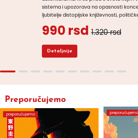
sistema i upozorava na opasnosti konce
ljubitelje distopijske književnosti, politi
990 rsd
1.320 rsd
Detaljnije
Preporučujemo
preporučujem
preporučujemo