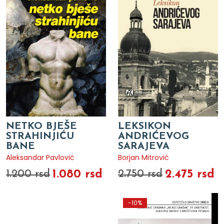
NETKO BJEŠE
LEKSIKON
STRAHINJIĆU
ANDRIĆEVOG
BANE
SARAJEVA
Aleksandar Pavlović
Borjan Mitrović
1.080 rsd
2.475 rsd
1.200 rsd
2.750 rsd
-10%