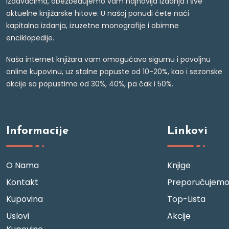
izdavačima, obezbeđujemo vam najnovija izdanja i sve
aktuelne knjižarske hitove. U našoj ponudi ćete naći
kapitalna izdanja, izuzetne monografije i obimne
enciklopedije.
Naša internet knjižara vam omogućava sigurnu i povoljnu
online kupovinu, uz stalne popuste od 10-20%, kao i sezonske
akcije sa popustima od 30%, 40%, pa čak i 50%.
Informacije
Linkovi
O Nama
Knjige
Kontakt
Preporučujem
Kupovina
Top-Lista
Uslovi
Akcije