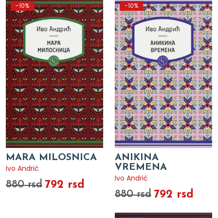
-10%
-10%
MARA MILOSNICA
ANIKINA
VREMENA
Ivo Andrić
Ivo Andrić
792 rsd
880 rsd
792 rsd
880 rsd