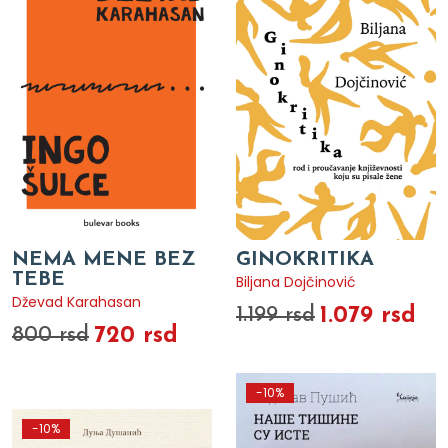
NEMA MENE BEZ
GINOKRITIKA
TEBE
Biljana Dojčinović
Dževad Karahasan
1.079 rsd
1.199 rsd
720 rsd
800 rsd
-10%
-10%