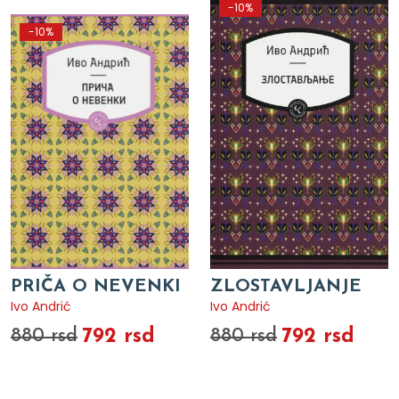
-10%
-10%
PRIČA O NEVENKI
ZLOSTAVLJANJE
Ivo Andrić
Ivo Andrić
792 rsd
792 rsd
880 rsd
880 rsd