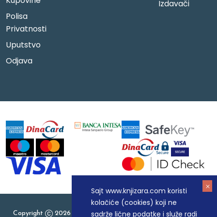
Kupovine
Izdavači
Polisa
Privatnosti
Uputstvo
Odjava
Sajt www.knjizara.com koristi
kolačiće (cookies) koji ne
sadrže lične podatke i služe radi
Copyright
2026 Knjizara.com - MAKART DOO BEOGRAD