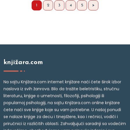
1
2
3
4
5
>
knjižara.com
Na sajtu Knjižara.com internet knjižare naći ćete širok izbor
naslova iz svih žanrova. Bilo da tražite beletristiku, stručnu
literaturu, knjige o umetnosti, filozofiji, psihologiji ili
popularnoj psihologiji, na sajtu Knjižara.com online knjižare
ćete naći sve knjige koje su vam potrebne. U našoj ponudi
se nalaze knjige za decu i tinejdžere, kao i rečnici, vodiči i
priručnici iz različitih oblasti. Zahvaljujući saradnji sa vodećim