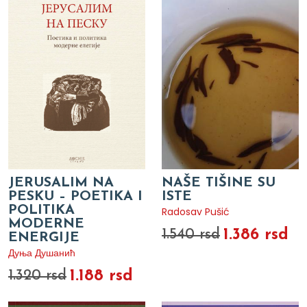
JERUSALIM NA
NAŠE TIŠINE SU
PESKU – POETIKA I
ISTE
POLITIKA
Radosav Pušić
MODERNE
1.386 rsd
1.540 rsd
ENERGIJE
Дуња Душанић
1.188 rsd
1.320 rsd