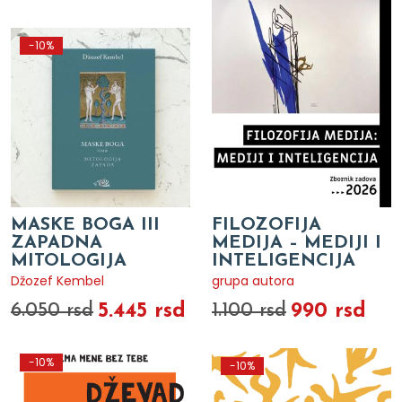
-10%
MASKE BOGA III
FILOZOFIJA
ZAPADNA
MEDIJA – MEDIJI I
MITOLOGIJA
INTELIGENCIJA
Džozef Kembel
grupa autora
5.445 rsd
990 rsd
6.050 rsd
1.100 rsd
-10%
-10%