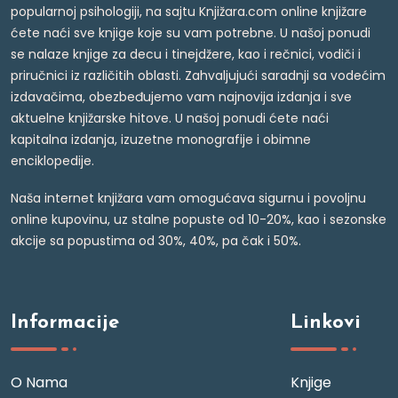
popularnoj psihologiji, na sajtu Knjižara.com online knjižare
ćete naći sve knjige koje su vam potrebne. U našoj ponudi
se nalaze knjige za decu i tinejdžere, kao i rečnici, vodiči i
priručnici iz različitih oblasti. Zahvaljujući saradnji sa vodećim
izdavačima, obezbeđujemo vam najnovija izdanja i sve
aktuelne knjižarske hitove. U našoj ponudi ćete naći
kapitalna izdanja, izuzetne monografije i obimne
enciklopedije.
Naša internet knjižara vam omogućava sigurnu i povoljnu
online kupovinu, uz stalne popuste od 10-20%, kao i sezonske
akcije sa popustima od 30%, 40%, pa čak i 50%.
Informacije
Linkovi
O Nama
Knjige