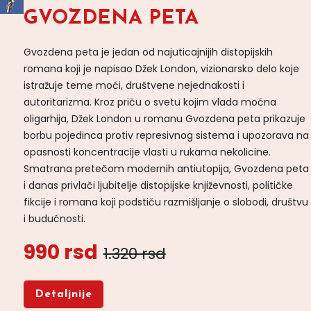
GVOZDENA PETA
Gvozdena peta je jedan od najuticajnijih distopijskih
romana koji je napisao Džek London, vizionarsko delo koje
istražuje teme moći, društvene nejednakosti i
autoritarizma. Kroz priču o svetu kojim vlada moćna
oligarhija, Džek London u romanu Gvozdena peta prikazuje
borbu pojedinca protiv represivnog sistema i upozorava na
opasnosti koncentracije vlasti u rukama nekolicine.
Smatrana pretečom modernih antiutopija, Gvozdena peta
i danas privlači ljubitelje distopijske književnosti, političke
fikcije i romana koji podstiču razmišljanje o slobodi, društvu
i budućnosti.
990 rsd
1.320 rsd
Detaljnije