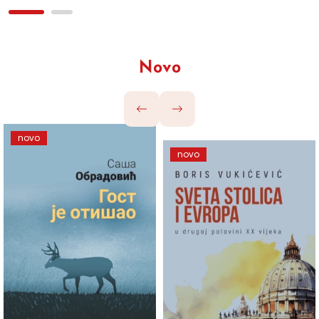
Novo
novo
novo