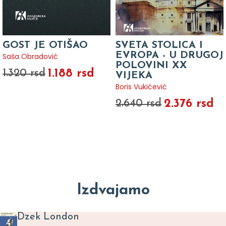
GOST JE OTIŠAO
SVETA STOLICA I
EVROPA - U DRUGOJ
Saša Obradović
POLOVINI XX
1.188 rsd
1.320 rsd
VIJEKA
Boris Vukićević
2.376 rsd
2.640 rsd
Izdvajamo
Dzek London