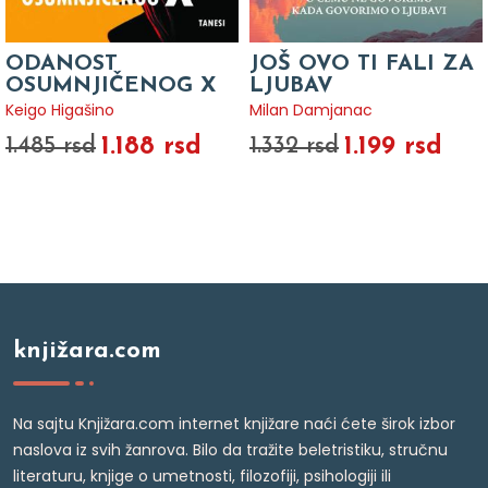
ODANOST
JOŠ OVO TI FALI ZA
OSUMNJIČENOG X
LJUBAV
Keigo Higašino
Milan Damjanac
1.188 rsd
1.199 rsd
1.485 rsd
1.332 rsd
knjižara.com
Na sajtu Knjižara.com internet knjižare naći ćete širok izbor
naslova iz svih žanrova. Bilo da tražite beletristiku, stručnu
literaturu, knjige o umetnosti, filozofiji, psihologiji ili