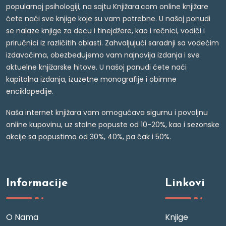
popularnoj psihologiji, na sajtu Knjižara.com online knjižare
ćete naći sve knjige koje su vam potrebne. U našoj ponudi
se nalaze knjige za decu i tinejdžere, kao i rečnici, vodiči i
priručnici iz različitih oblasti. Zahvaljujući saradnji sa vodećim
izdavačima, obezbeđujemo vam najnovija izdanja i sve
aktuelne knjižarske hitove. U našoj ponudi ćete naći
kapitalna izdanja, izuzetne monografije i obimne
enciklopedije.
Naša internet knjižara vam omogućava sigurnu i povoljnu
online kupovinu, uz stalne popuste od 10-20%, kao i sezonske
akcije sa popustima od 30%, 40%, pa čak i 50%.
Informacije
Linkovi
O Nama
Knjige