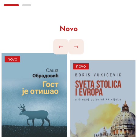
Novo
novo
novo