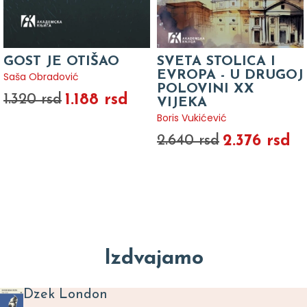
GOST JE OTIŠAO
SVETA STOLICA I
EVROPA - U DRUGOJ
Saša Obradović
POLOVINI XX
1.188 rsd
1.320 rsd
VIJEKA
Boris Vukićević
2.376 rsd
2.640 rsd
Izdvajamo
Dzek London