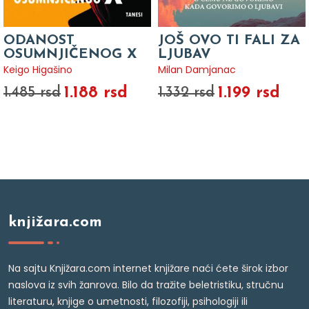
ODANOST
JOŠ OVO TI FALI ZA
OSUMNJIČENOG X
LJUBAV
Keigo Higašino
Milan Damjanac
1.188 rsd
1.199 rsd
1.485 rsd
1.332 rsd
knjižara.com
Na sajtu Knjižara.com internet knjižare naći ćete širok izbor
naslova iz svih žanrova. Bilo da tražite beletristiku, stručnu
literaturu, knjige o umetnosti, filozofiji, psihologiji ili