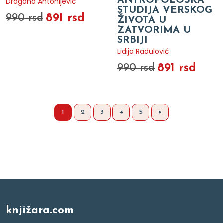
ANTROPOLOŠKA
Dragana Antonijević
STUDIJA VERSKOG
891 rsd
990 rsd
ŽIVOTA U
ZATVORIMA U
SRBIJI
Lidija Radulović
891 rsd
990 rsd
1
2
3
4
5
>
knjižara.com