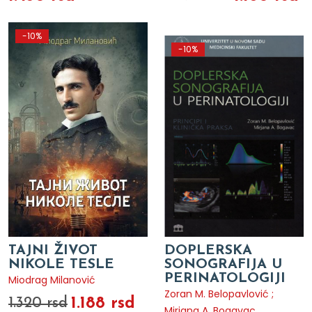
-10%
-10%
TAJNI ŽIVOT
DOPLERSKA
NIKOLE TESLE
SONOGRAFIJA U
PERINATOLOGIJI
Miodrag Milanović
Zoran M. Belopavlović ;
1.188 rsd
1.320 rsd
Mirjana A. Bogavac