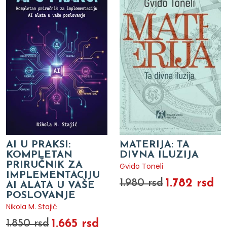
AI U PRAKSI:
MATERIJA: TA
KOMPLETAN
DIVNA ILUZIJA
PRIRUČNIK ZA
Gvido Toneli
IMPLEMENTACIJU
1.782 rsd
1.980 rsd
AI ALATA U VAŠE
POSLOVANJE
Nikola M. Stajić
1.665 rsd
1.850 rsd