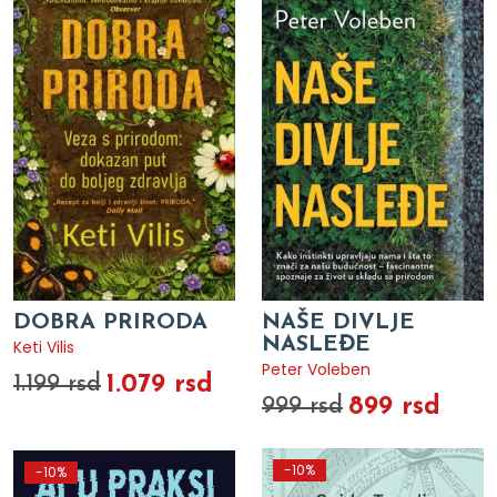
DOBRA PRIRODA
NAŠE DIVLJE
NASLEĐE
Keti Vilis
Peter Voleben
1.079 rsd
1.199 rsd
899 rsd
999 rsd
-10%
-10%