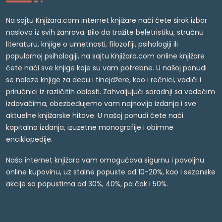
Na sajtu Knjižara.com internet knjižare naći ćete širok izbor
naslova iz svih žanrova. Bilo da tražite beletristiku, stručnu
literaturu, knjige o umetnosti, filozofiji, psihologiji ili
popularnoj psihologiji, na sajtu Knjižara.com online knjižare
ćete naći sve knjige koje su vam potrebne. U našoj ponudi
se nalaze knjige za decu i tinejdžere, kao i rečnici, vodiči i
priručnici iz različitih oblasti. Zahvaljujući saradnji sa vodećim
izdavačima, obezbeđujemo vam najnovija izdanja i sve
aktuelne knjižarske hitove. U našoj ponudi ćete naći
kapitalna izdanja, izuzetne monografije i obimne
enciklopedije.
Naša internet knjižara vam omogućava sigurnu i povoljnu
online kupovinu, uz stalne popuste od 10-20%, kao i sezonske
akcije sa popustima od 30%, 40%, pa čak i 50%.