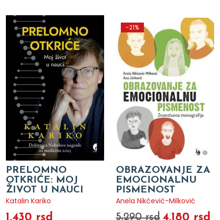
-21%
PRELOMNO
OBRAZOVANJE ZA
OTKRIĆE: MOJ
EMOCIONALNU
ŽIVOT U NAUCI
PISMENOST
Katalin Kariko
Anela Nikčević-Milković
1.430 rsd
4.180 rsd
5.290 rsd