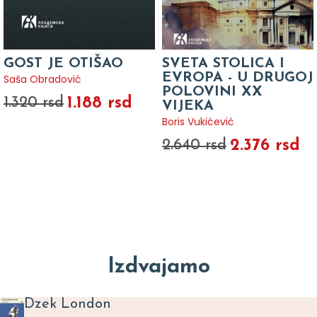
GOST JE OTIŠAO
SVETA STOLICA I
EVROPA - U DRUGOJ
Saša Obradović
POLOVINI XX
1.188 rsd
1.320 rsd
VIJEKA
Boris Vukićević
2.376 rsd
2.640 rsd
Izdvajamo
Dzek London