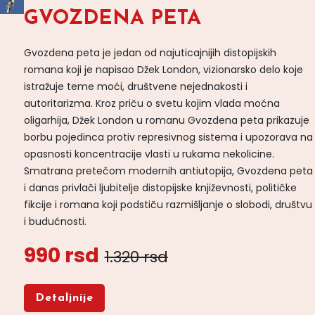
GVOZDENA PETA
Gvozdena peta je jedan od najuticajnijih distopijskih
romana koji je napisao Džek London, vizionarsko delo koje
istražuje teme moći, društvene nejednakosti i
autoritarizma. Kroz priču o svetu kojim vlada moćna
oligarhija, Džek London u romanu Gvozdena peta prikazuje
borbu pojedinca protiv represivnog sistema i upozorava na
opasnosti koncentracije vlasti u rukama nekolicine.
Smatrana pretečom modernih antiutopija, Gvozdena peta
i danas privlači ljubitelje distopijske književnosti, političke
fikcije i romana koji podstiču razmišljanje o slobodi, društvu
i budućnosti.
990 rsd
1.320 rsd
Detaljnije