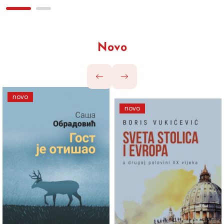
Novo
novo
novo