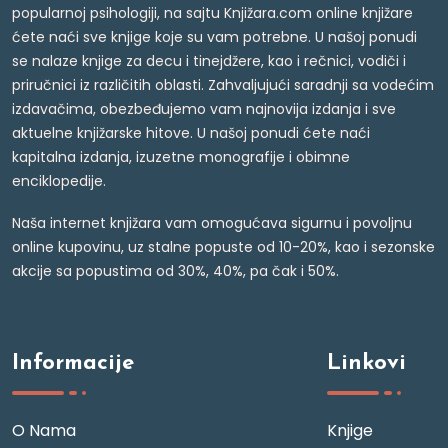
popularnoj psihologiji, na sajtu Knjižara.com online knjižare
ćete naći sve knjige koje su vam potrebne. U našoj ponudi
se nalaze knjige za decu i tinejdžere, kao i rečnici, vodiči i
priručnici iz različitih oblasti. Zahvaljujući saradnji sa vodećim
izdavačima, obezbeđujemo vam najnovija izdanja i sve
aktuelne knjižarske hitove. U našoj ponudi ćete naći
kapitalna izdanja, izuzetne monografije i obimne
enciklopedije.
Naša internet knjižara vam omogućava sigurnu i povoljnu
online kupovinu, uz stalne popuste od 10-20%, kao i sezonske
akcije sa popustima od 30%, 40%, pa čak i 50%.
Informacije
Linkovi
O Nama
Knjige