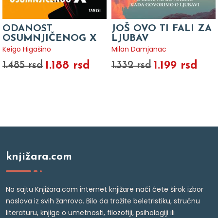
ODANOST
JOŠ OVO TI FALI ZA
OSUMNJIČENOG X
LJUBAV
Keigo Higašino
Milan Damjanac
1.188 rsd
1.199 rsd
1.485 rsd
1.332 rsd
knjižara.com
Na sajtu Knjižara.com internet knjižare naći ćete širok izbor
naslova iz svih žanrova. Bilo da tražite beletristiku, stručnu
literaturu, knjige o umetnosti, filozofiji, psihologiji ili