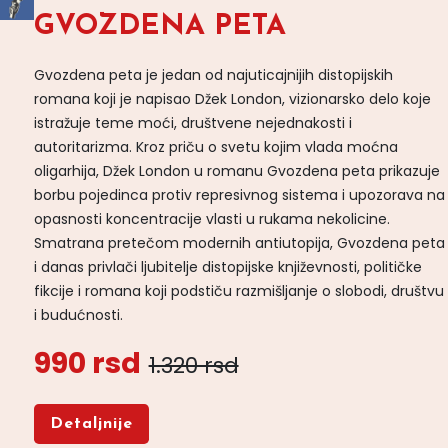
GVOZDENA PETA
Gvozdena peta je jedan od najuticajnijih distopijskih
romana koji je napisao Džek London, vizionarsko delo koje
istražuje teme moći, društvene nejednakosti i
autoritarizma. Kroz priču o svetu kojim vlada moćna
oligarhija, Džek London u romanu Gvozdena peta prikazuje
borbu pojedinca protiv represivnog sistema i upozorava na
opasnosti koncentracije vlasti u rukama nekolicine.
Smatrana pretečom modernih antiutopija, Gvozdena peta
i danas privlači ljubitelje distopijske književnosti, političke
fikcije i romana koji podstiču razmišljanje o slobodi, društvu
i budućnosti.
990 rsd
1.320 rsd
Detaljnije