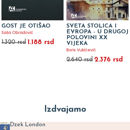
GOST JE OTIŠAO
SVETA STOLICA I
EVROPA - U DRUGOJ
Saša Obradović
POLOVINI XX
1.188 rsd
1.320 rsd
VIJEKA
Boris Vukićević
2.376 rsd
2.640 rsd
Izdvajamo
Dzek London