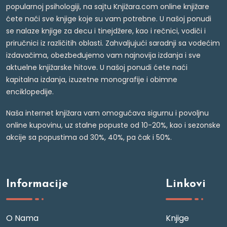
popularnoj psihologiji, na sajtu Knjižara.com online knjižare
ćete naći sve knjige koje su vam potrebne. U našoj ponudi
se nalaze knjige za decu i tinejdžere, kao i rečnici, vodiči i
priručnici iz različitih oblasti. Zahvaljujući saradnji sa vodećim
izdavačima, obezbeđujemo vam najnovija izdanja i sve
aktuelne knjižarske hitove. U našoj ponudi ćete naći
kapitalna izdanja, izuzetne monografije i obimne
enciklopedije.
Naša internet knjižara vam omogućava sigurnu i povoljnu
online kupovinu, uz stalne popuste od 10-20%, kao i sezonske
akcije sa popustima od 30%, 40%, pa čak i 50%.
Informacije
Linkovi
O Nama
Knjige