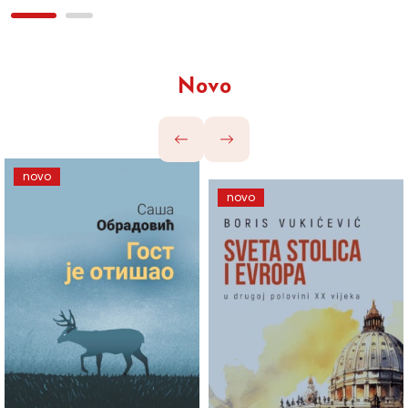
Novo
novo
novo