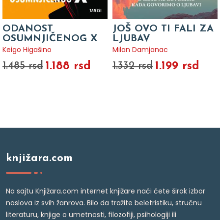
ODANOST
JOŠ OVO TI FALI ZA
OSUMNJIČENOG X
LJUBAV
Keigo Higašino
Milan Damjanac
1.188 rsd
1.199 rsd
1.485 rsd
1.332 rsd
knjižara.com
Na sajtu Knjižara.com internet knjižare naći ćete širok izbor
naslova iz svih žanrova. Bilo da tražite beletristiku, stručnu
literaturu, knjige o umetnosti, filozofiji, psihologiji ili