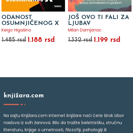
ODANOST
JOŠ OVO TI FALI ZA
OSUMNJIČENOG X
LJUBAV
Keigo Higašino
Milan Damjanac
1.188 rsd
1.199 rsd
1.485 rsd
1.332 rsd
knjižara.com
Na sajtu Knjižara.com internet knjižare naći ćete širok izbor
naslova iz svih žanrova. Bilo da tražite beletristiku, stručnu
literaturu, knjige o umetnosti, filozofiji, psihologiji ili