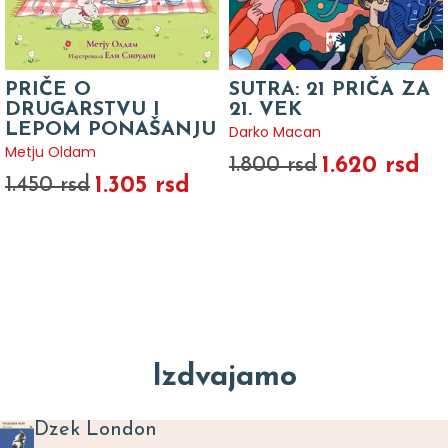
PRIČE O
SUTRA: 21 PRIČA ZA
DRUGARSTVU I
21. VEK
LEPOM PONAŠANJU
Darko Macan
Metju Oldam
1.620 rsd
1.800 rsd
1.305 rsd
1.450 rsd
Izdvajamo
Dzek London