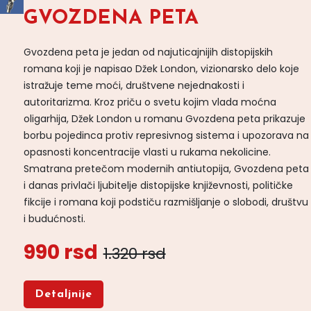
GVOZDENA PETA
Gvozdena peta je jedan od najuticajnijih distopijskih
romana koji je napisao Džek London, vizionarsko delo koje
istražuje teme moći, društvene nejednakosti i
autoritarizma. Kroz priču o svetu kojim vlada moćna
oligarhija, Džek London u romanu Gvozdena peta prikazuje
borbu pojedinca protiv represivnog sistema i upozorava na
opasnosti koncentracije vlasti u rukama nekolicine.
Smatrana pretečom modernih antiutopija, Gvozdena peta
i danas privlači ljubitelje distopijske književnosti, političke
fikcije i romana koji podstiču razmišljanje o slobodi, društvu
i budućnosti.
990 rsd
1.320 rsd
Detaljnije