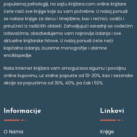
popularnoj psihologiji, na sajtu Knjižara.com online knjižare
ćete naći sve knjige koje su vam potrebne. U našoj ponudi
se nalaze knjige za decu i tinejdžere, kao i rečnici, vodiči i
priručnici iz različitih oblasti. Zahvaljujući saradnji sa vodećim
izdavačima, obezbeđujemo vam najnovija izdanja i sve
aktuelne knjižarske hitove. U našoj ponudi ćete naći
kapitalna izdanja, izuzetne monografije i obimne
enciklopedije.
Naša internet knjižara vam omogućava sigurnu i povoljnu
online kupovinu, uz stalne popuste od 10-20%, kao i sezonske
akcije sa popustima od 30%, 40%, pa čak i 50%.
Informacije
Linkovi
O Nama
Knjige