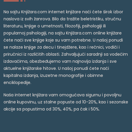
Na sajtu Knjižara.com internet knjižare naći ćete širok izbor
naslova iz svih žanrova. Bilo da tražite beletristiku, stručnu
literaturu, knjige o umetnosti, filozofiji, psihologiji ili
popularnoj psihologiji, na sajtu Knjižara.com online knjižare
ćete naći sve knjige koje su vam potrebne. U našoj ponudi
se nalaze knjige za decu i tinejdžere, kao i rečnici, vodiči i
priručnici iz različitih oblasti. Zahvaljujući saradnji sa vodećim
izdavačima, obezbeđujemo vam najnovija izdanja i sve
aktuelne knjižarske hitove. U našoj ponudi ćete naći
kapitalna izdanja, izuzetne monografije i obimne
enciklopedije.
Naša internet knjižara vam omogućava sigurnu i povoljnu
online kupovinu, uz stalne popuste od 10-20%, kao i sezonske
akcije sa popustima od 30%, 40%, pa čak i 50%.