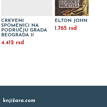
CRKVENI
ELTON JOHN
SPOMENICI NA
1.765 rsd
PODRUČJU GRADA
BEOGRADA II
4.412 rsd
knjižara.com