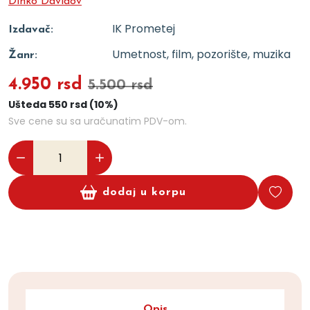
Dinko Davidov
IK Prometej
Izdavač:
Umetnost, film, pozorište, muzika
Žanr:
4.950 rsd
5.500 rsd
Ušteda 550 rsd (10%)
Sve cene su sa uračunatim PDV-om.
dodaj u korpu
Opis