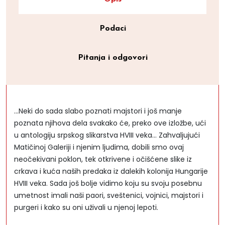
Podaci
Pitanja i odgovori
...Neki do sada slabo poznati majstori i još manje
poznata njihova dela svakako će, preko ove izložbe, ući
u antologiju srpskog slikarstva HVIII veka... Zahvaljujući
Matičinoj Galeriji i njenim ljudima, dobili smo ovaj
neočekivani poklon, tek otkrivene i očišćene slike iz
crkava i kuća naših predaka iz dalekih kolonija Hungarije
HVIII veka. Sada još bolje vidimo koju su svoju posebnu
umetnost imali naši paori, sveštenici, vojnici, majstori i
purgeri i kako su oni uživali u njenoj lepoti.