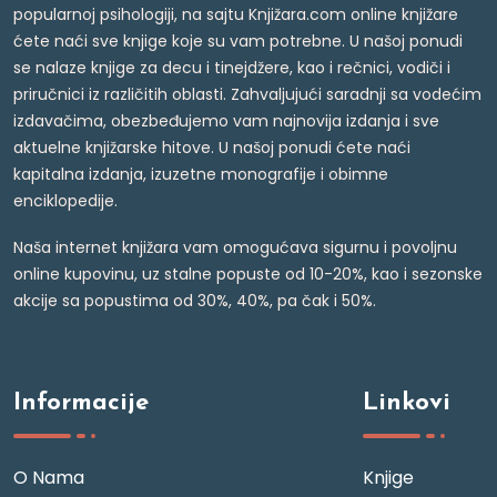
popularnoj psihologiji, na sajtu Knjižara.com online knjižare
ćete naći sve knjige koje su vam potrebne. U našoj ponudi
se nalaze knjige za decu i tinejdžere, kao i rečnici, vodiči i
priručnici iz različitih oblasti. Zahvaljujući saradnji sa vodećim
izdavačima, obezbeđujemo vam najnovija izdanja i sve
aktuelne knjižarske hitove. U našoj ponudi ćete naći
kapitalna izdanja, izuzetne monografije i obimne
enciklopedije.
Naša internet knjižara vam omogućava sigurnu i povoljnu
online kupovinu, uz stalne popuste od 10-20%, kao i sezonske
akcije sa popustima od 30%, 40%, pa čak i 50%.
Informacije
Linkovi
O Nama
Knjige