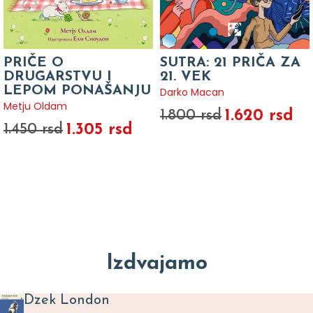
PRIČE O
SUTRA: 21 PRIČA ZA
DRUGARSTVU I
21. VEK
LEPOM PONAŠANJU
Darko Macan
Metju Oldam
1.620 rsd
1.800 rsd
1.305 rsd
1.450 rsd
Izdvajamo
Dzek London