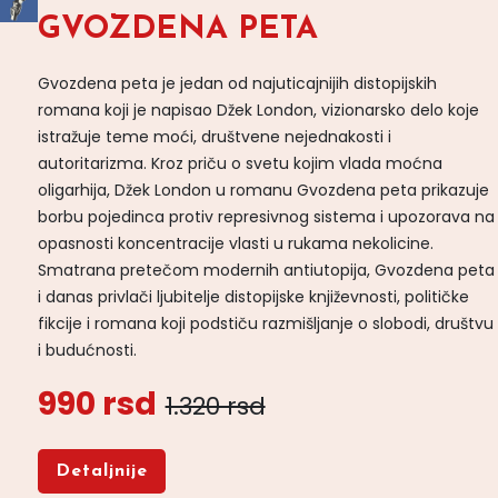
GVOZDENA PETA
Gvozdena peta je jedan od najuticajnijih distopijskih
romana koji je napisao Džek London, vizionarsko delo koje
istražuje teme moći, društvene nejednakosti i
autoritarizma. Kroz priču o svetu kojim vlada moćna
oligarhija, Džek London u romanu Gvozdena peta prikazuje
borbu pojedinca protiv represivnog sistema i upozorava na
opasnosti koncentracije vlasti u rukama nekolicine.
Smatrana pretečom modernih antiutopija, Gvozdena peta
i danas privlači ljubitelje distopijske književnosti, političke
fikcije i romana koji podstiču razmišljanje o slobodi, društvu
i budućnosti.
990 rsd
1.320 rsd
Detaljnije