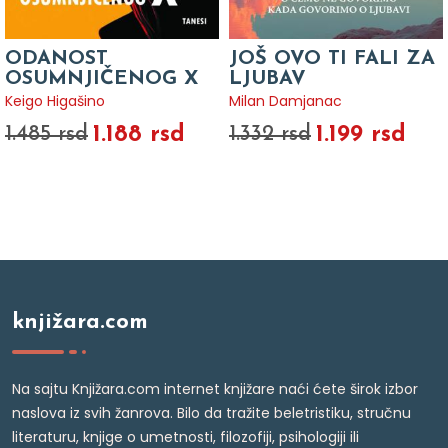
ODANOST
JOŠ OVO TI FALI ZA
OSUMNJIČENOG X
LJUBAV
Keigo Higašino
Milan Damjanac
1.188 rsd
1.199 rsd
1.485 rsd
1.332 rsd
knjižara.com
Na sajtu Knjižara.com internet knjižare naći ćete širok izbor
naslova iz svih žanrova. Bilo da tražite beletristiku, stručnu
literaturu, knjige o umetnosti, filozofiji, psihologiji ili