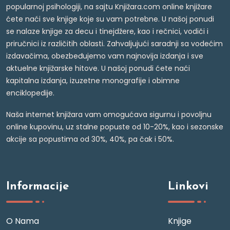
popularnoj psihologiji, na sajtu Knjižara.com online knjižare
ćete naći sve knjige koje su vam potrebne. U našoj ponudi
se nalaze knjige za decu i tinejdžere, kao i rečnici, vodiči i
priručnici iz različitih oblasti. Zahvaljujući saradnji sa vodećim
izdavačima, obezbeđujemo vam najnovija izdanja i sve
aktuelne knjižarske hitove. U našoj ponudi ćete naći
kapitalna izdanja, izuzetne monografije i obimne
enciklopedije.
Naša internet knjižara vam omogućava sigurnu i povoljnu
online kupovinu, uz stalne popuste od 10-20%, kao i sezonske
akcije sa popustima od 30%, 40%, pa čak i 50%.
Informacije
Linkovi
O Nama
Knjige