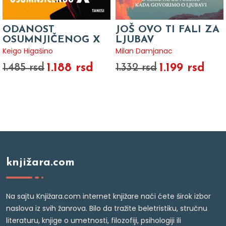
ODANOST
JOŠ OVO TI FALI ZA
OSUMNJIČENOG X
LJUBAV
Keigo Higašino
Milan Damjanac
1.188 rsd
1.199 rsd
1.485 rsd
1.332 rsd
knjižara.com
Na sajtu Knjižara.com internet knjižare naći ćete širok izbor
naslova iz svih žanrova. Bilo da tražite beletristiku, stručnu
literaturu, knjige o umetnosti, filozofiji, psihologiji ili