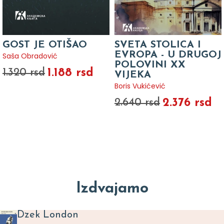
GOST JE OTIŠAO
SVETA STOLICA I
EVROPA - U DRUGOJ
Saša Obradović
POLOVINI XX
1.188 rsd
1.320 rsd
VIJEKA
Boris Vukićević
2.376 rsd
2.640 rsd
Izdvajamo
Dzek London