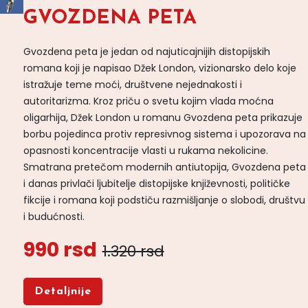
GVOZDENA PETA
Gvozdena peta je jedan od najuticajnijih distopijskih
romana koji je napisao Džek London, vizionarsko delo koje
istražuje teme moći, društvene nejednakosti i
autoritarizma. Kroz priču o svetu kojim vlada moćna
oligarhija, Džek London u romanu Gvozdena peta prikazuje
borbu pojedinca protiv represivnog sistema i upozorava na
opasnosti koncentracije vlasti u rukama nekolicine.
Smatrana pretečom modernih antiutopija, Gvozdena peta
i danas privlači ljubitelje distopijske književnosti, političke
fikcije i romana koji podstiču razmišljanje o slobodi, društvu
i budućnosti.
990 rsd
1.320 rsd
Detaljnije