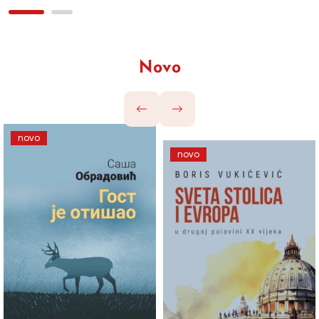
Novo
novo
novo