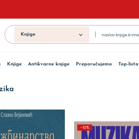
Knjige
a
Knjige
Antikvarne knjige
Preporučujemo
Top-lista
zika
-10%