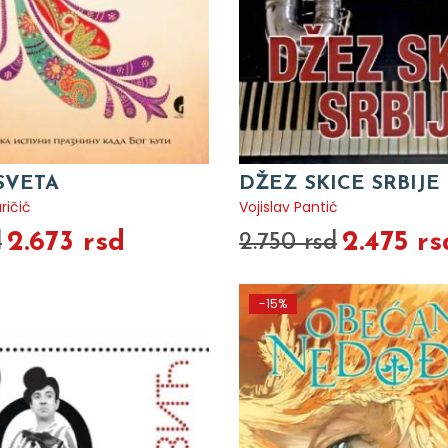
SVETA
DŽEZ SKICE SRBIJE
ričić
Vojislav Pantić
2.673 rsd
2.475 rs
d
2.750 rsd
-15%