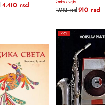
Žarko Cvejić
4.410 rsd
d
910 rsd
1.012 rsd
-10%