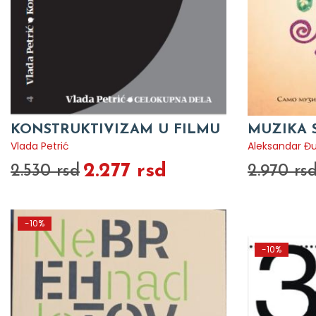
KONSTRUKTIVIZAM U FILMU
MUZIKA 
Vlada Petrić
Aleksandar Đu
2.277 rsd
2.530 rsd
2.970 rs
-10%
-10%