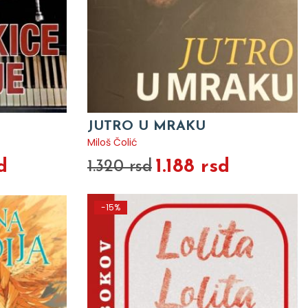
JUTRO U MRAKU
Miloš Čolić
d
1.188 rsd
1.320 rsd
-15%