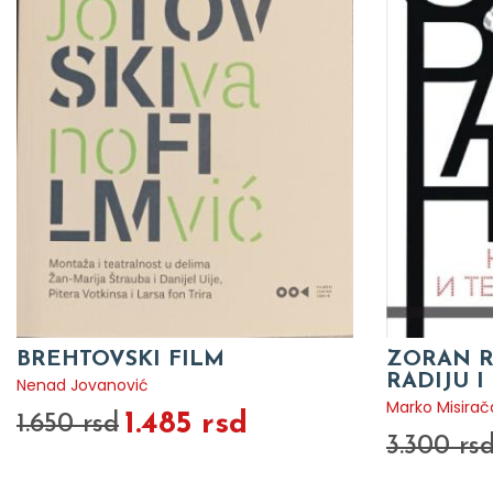
BREHTOVSKI FILM
ZORAN R
RADIJU I
Nenad Jovanović
Marko Misirač
1.485 rsd
1.650 rsd
3.300 rs