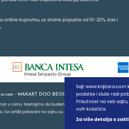
 online kupovinu, uz stalne popuste od 10-20%, kao i
.
Sajt www.knjizara.com ko
podatke i služe radi pob
ara.com - MAKART DOO BEOGRAD (NOVI BEOGRAD), PIB: 1
Prisutnost na veb sajtu
at u cenu. Nastojimo da budemo što precizniji u opisu proizvoda
ovih kolačića.
a. Svi artikli prikazani na sajtu su deo naše ponude i ne podraz
Za više detalja o zašt