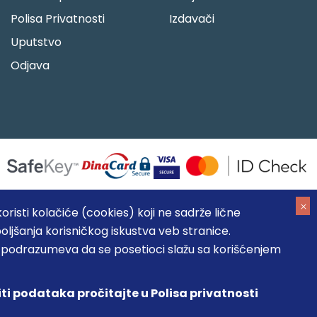
Polisa Privatnosti
Izdavači
Uputstvo
Odjava
risti kolačiće (cookies) koji ne sadrže lične
oljšanja korisničkog iskustva veb stranice.
05184104, MB: 20337524
, podrazumeva da se posetioci slažu sa korišćenjem
, prikazu slika i samih cena, ali ne možemo garantovati da su
umeva da su dostupni u svakom trenutku.
iti podataka pročitajte u Polisa privatnosti