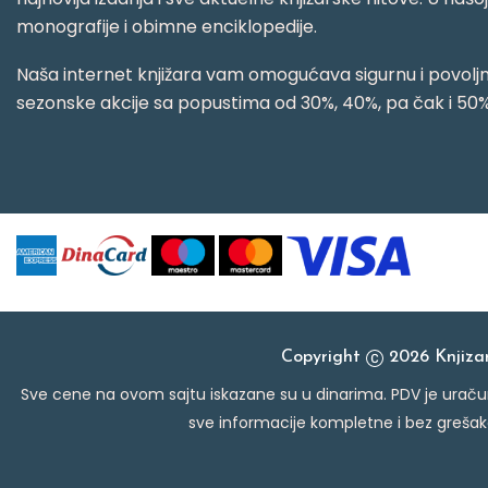
monografije i obimne enciklopedije.
Naša internet knjižara vam omogućava sigurnu i povoljnu
sezonske akcije sa popustima od 30%, 40%, pa čak i 50%
Copyright
2026 Knjiz
Sve cene na ovom sajtu iskazane su u dinarima. PDV je uračun
sve informacije kompletne i bez grešak