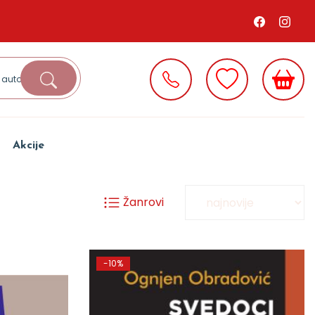
Akcije
Žanrovi
-10%