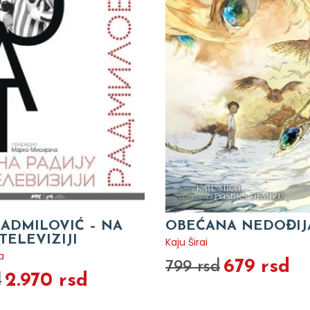
ADMILOVIĆ – NA
OBEĆANA NEDOĐIJA
 TELEVIZIJI
Kaju Širai
a
679 rsd
799 rsd
2.970 rsd
d