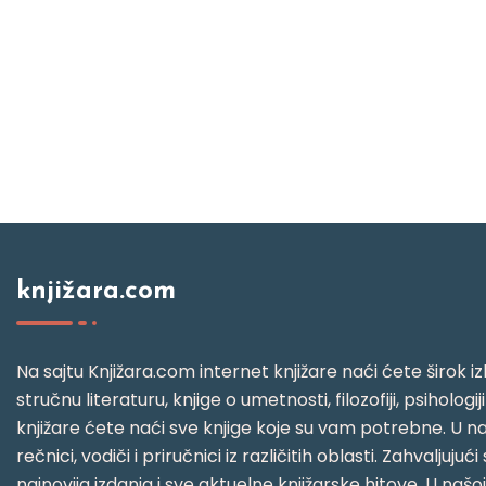
knjižara.com
Na sajtu Knjižara.com internet knjižare naći ćete širok izb
stručnu literaturu, knjige o umetnosti, filozofiji, psihologij
knjižare ćete naći sve knjige koje su vam potrebne. U naš
rečnici, vodiči i priručnici iz različitih oblasti. Zahval
najnovija izdanja i sve aktuelne knjižarske hitove. U našo