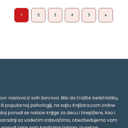
1
2
3
4
5
>
or naslova iz svih žanrova. Bilo da tražite beletristiku,
i ili popularnoj psihologiji, na sajtu Knjižara.com online
oj ponudi se nalaze knjige za decu i tinejdžere, kao i
jujući saradnji sa vodećim izdavačima, obezbeđujemo vam
j ponudi ćete naći kapitalna izdanja, izuzetne