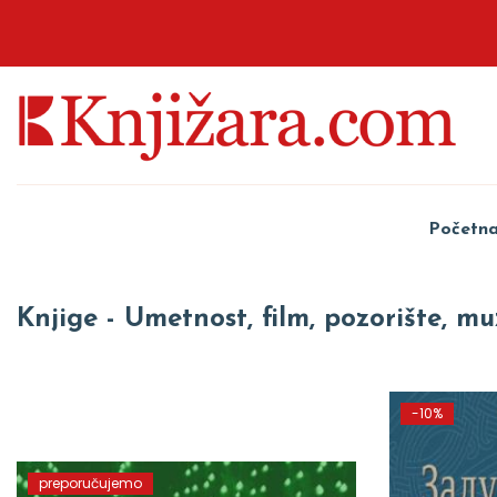
Početn
Knjige - Umetnost, film, pozorište, mu
-10%
preporučujemo