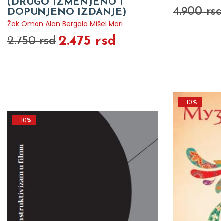
(DRUGO IZMENJENO I
4.900 rs
DOPUNJENO IZDANJE)
Žak Omon Alan Bergala Mišel Mari
2.475 rsd
2.750 rsd
-10%
-10%