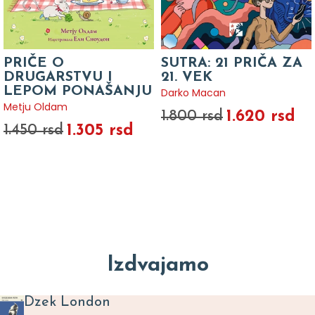
PRIČE O
SUTRA: 21 PRIČA ZA
DRUGARSTVU I
21. VEK
LEPOM PONAŠANJU
Darko Macan
Metju Oldam
1.620 rsd
1.800 rsd
1.305 rsd
1.450 rsd
Izdvajamo
Dzek London