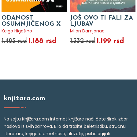
ODANOST
JOŠ OVO TI FALI ZA
OSUMNJIČENOG X
LJUBAV
Keigo Higašino
Milan Damjanac
1.188 rsd
1.199 rsd
1.485 rsd
1.332 rsd
knjižara.com
Na sajtu Knjižara.com internet knjižare naći ćete širok izbor
naslova iz svih žanrova. Bilo da tražite beletristiku, stručnu
literaturu, knjige o umetnosti, filozofiji, psihologiji ili