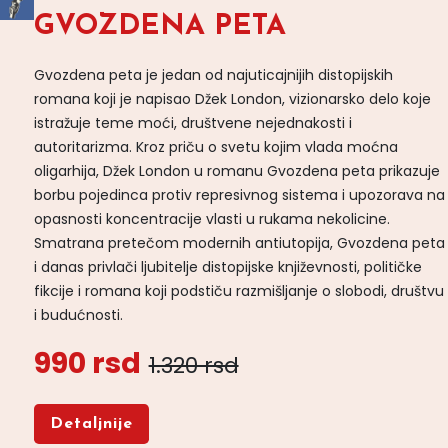
GVOZDENA PETA
Gvozdena peta je jedan od najuticajnijih distopijskih
romana koji je napisao Džek London, vizionarsko delo koje
istražuje teme moći, društvene nejednakosti i
autoritarizma. Kroz priču o svetu kojim vlada moćna
oligarhija, Džek London u romanu Gvozdena peta prikazuje
borbu pojedinca protiv represivnog sistema i upozorava na
opasnosti koncentracije vlasti u rukama nekolicine.
Smatrana pretečom modernih antiutopija, Gvozdena peta
i danas privlači ljubitelje distopijske književnosti, političke
fikcije i romana koji podstiču razmišljanje o slobodi, društvu
i budućnosti.
990 rsd
1.320 rsd
Detaljnije