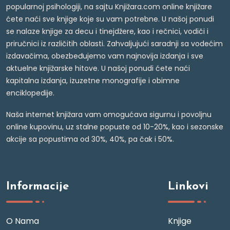
popularnoj psihologiji, na sajtu Knjižara.com online knjižare
ćete naći sve knjige koje su vam potrebne. U našoj ponudi
se nalaze knjige za decu i tinejdžere, kao i rečnici, vodiči i
priručnici iz različitih oblasti. Zahvaljujući saradnji sa vodećim
izdavačima, obezbeđujemo vam najnovija izdanja i sve
aktuelne knjižarske hitove. U našoj ponudi ćete naći
kapitalna izdanja, izuzetne monografije i obimne
enciklopedije.
Naša internet knjižara vam omogućava sigurnu i povoljnu
online kupovinu, uz stalne popuste od 10-20%, kao i sezonske
akcije sa popustima od 30%, 40%, pa čak i 50%.
Informacije
Linkovi
O Nama
Knjige