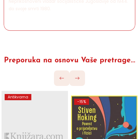
Neprikosnoveni vladar socijalističke Jugoslavije od 1944.
do svoje smrti 1980.
Preporuka na osnovu Vaše pretrage...
Antikvarna
-15%