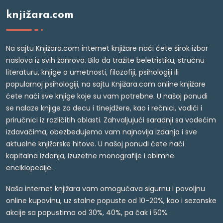
knjižara.com
Na sajtu Knjižara.com internet knjižare naći ćete širok izbor
naslova iz svih žanrova. Bilo da tražite beletristiku, stručnu
literaturu, knjige o umetnosti, filozofiji, psihologiji ili
popularnoj psihologiji, na sajtu Knjižara.com online knjižare
ćete naći sve knjige koje su vam potrebne. U našoj ponudi
se nalaze knjige za decu i tinejdžere, kao i rečnici, vodiči i
priručnici iz različitih oblasti. Zahvaljujući saradnji sa vodećim
izdavačima, obezbeđujemo vam najnovija izdanja i sve
aktuelne knjižarske hitove. U našoj ponudi ćete naći
kapitalna izdanja, izuzetne monografije i obimne
enciklopedije.
Naša internet knjižara vam omogućava sigurnu i povoljnu
online kupovinu, uz stalne popuste od 10-20%, kao i sezonske
akcije sa popustima od 30%, 40%, pa čak i 50%.