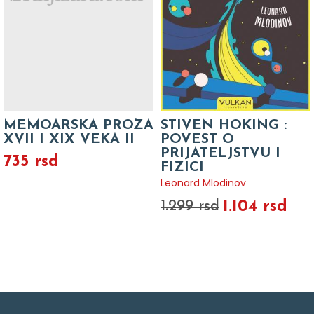
MEMOARSKA PROZA
STIVEN HOKING :
XVII I XIX VEKA II
POVEST O
PRIJATELJSTVU I
735 rsd
FIZICI
Leonard Mlodinov
1.104 rsd
1.299 rsd