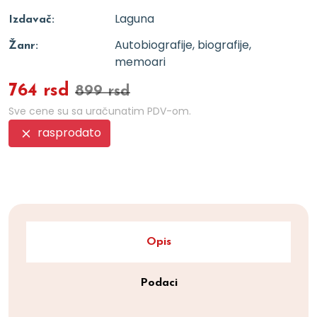
Laguna
Izdavač:
Autobiografije, biografije,
Žanr:
memoari
764 rsd
899 rsd
Sve cene su sa uračunatim PDV-om.
rasprodato
Opis
Podaci