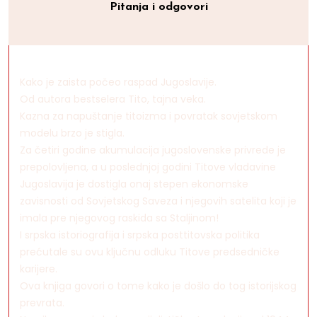
Pitanja i odgovori
Kako je zaista počeo raspad Jugoslavije.
Od autora bestselera Tito, tajna veka.
Kazna za napuštanje titoizma i povratak sovjetskom
modelu brzo je stigla.
Za četiri godine akumulacija jugoslovenske privrede je
prepolovljena, a u poslednjoj godini Titove vladavine
Jugoslavija je dostigla onaj stepen ekonomske
zavisnosti od Sovjetskog Saveza i njegovih satelita koji je
imala pre njegovog raskida sa Staljinom!
I srpska istoriografija i srpska posttitovska politika
prećutale su ovu ključnu odluku Titove predsedničke
karijere.
Ova knjiga govori o tome kako je došlo do tog istorijskog
prevrata.