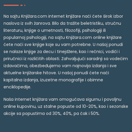
Na sajtu Knjižara.com internet knjižare naći ćete širok izbor
naslova iz svih žanrova. Bilo da tražite beletristiku, stručnu
literaturu, knjige o umetnosti, filozofiji, psihologiji ili
popularnoj psihologiji, na sajtu Knjižara.com online knjižare
ćete naći sve knjige koje su vam potrebne. U našoj ponudi
se nalaze knjige za decu i tinejdžere, kao i rečnici, vodiči i
priručnici iz različitih oblasti. Zahvaljujući saradnji sa vodećim
izdavačima, obezbeđujemo vam najnovija izdanja i sve
aktuelne knjižarske hitove. U našoj ponudi ćete naći
kapitalna izdanja, izuzetne monografije i obimne
enciklopedije.
Naša internet knjižara vam omogućava sigurnu i povoljnu
online kupovinu, uz stalne popuste od 10-20%, kao i sezonske
akcije sa popustima od 30%, 40%, pa čak i 50%.