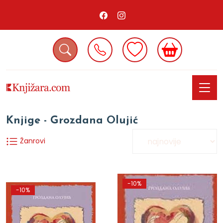
Knjige - Grozdana Olujić
Žanrovi
-10%
-10%