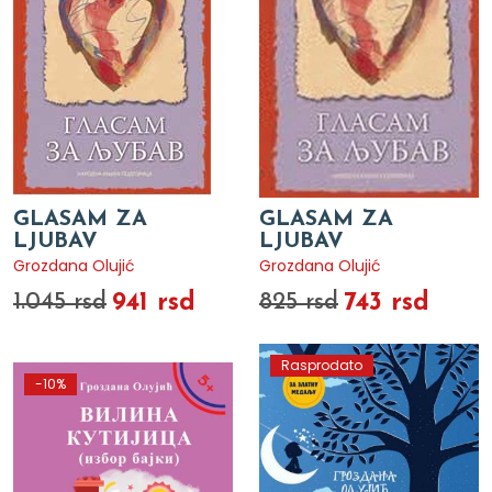
GLASAM ZA
GLASAM ZA
LJUBAV
LJUBAV
Grozdana Olujić
Grozdana Olujić
941 rsd
743 rsd
1.045 rsd
825 rsd
Rasprodato
-10%