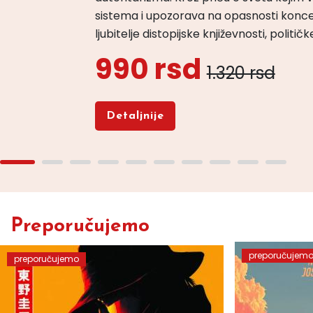
sistema i upozorava na opasnosti konce
ljubitelje distopijske književnosti, politi
990 rsd
1.320 rsd
Detaljnije
Preporučujemo
preporučujem
preporučujemo