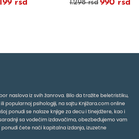
.199 rsd
990 rsd
1.298 rsd
or naslova iz svih žanrova. Bilo da tražite beletristiku,
i ili popularnoj psihologiji, na sajtu Knjižara.com online
oj ponudi se nalaze knjige za decu i tinejdžere, kao i
jujući saradnji sa vodećim izdavačima, obezbeđujemo vam
j ponudi ćete naći kapitalna izdanja, izuzetne