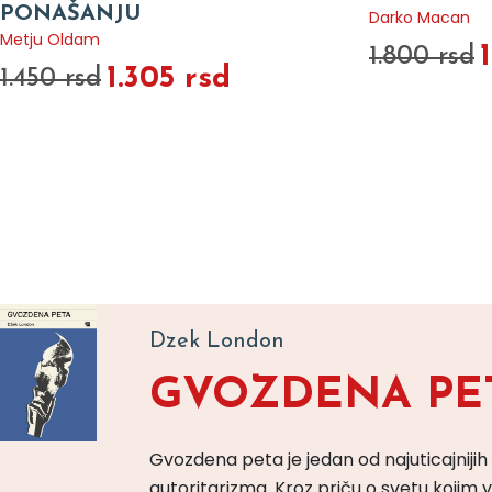
PONAŠANJU
Darko Macan
Metju Oldam
1.800 rsd
1.305 rsd
1.450 rsd
Dzek London
GVOZDENA PE
Gvozdena peta je jedan od najuticajnijih
autoritarizma. Kroz priču o svetu koji