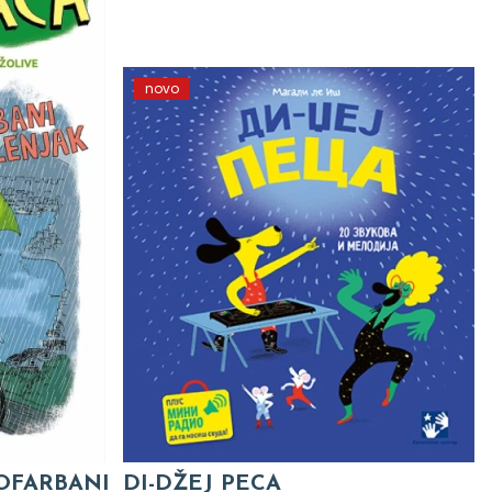
novo
 OFARBANI
DI-DŽEJ PECA