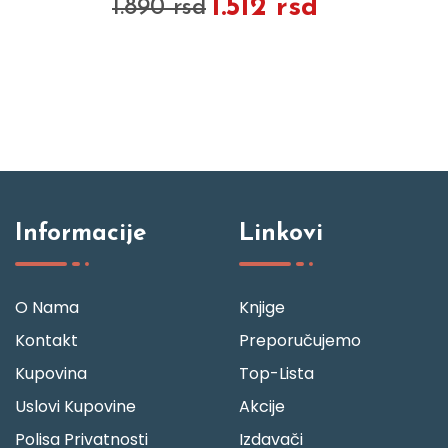
1.512 rsd
1.890 rsd
Informacije
Linkovi
O Nama
Knjige
Kontakt
Preporučujemo
Kupovina
Top-Lista
Uslovi Kupovine
Akcije
Polisa Privatnosti
Izdavači