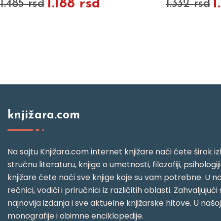
1.188 rsd
1
1.485 rsd
1.332 rsd
knjižara.com
Na sajtu Knjižara.com internet knjižare naći ćete širok izb
stručnu literaturu, knjige o umetnosti, filozofiji, psihologij
knjižare ćete naći sve knjige koje su vam potrebne. U naš
rečnici, vodiči i priručnici iz različitih oblasti. Zahval
najnovija izdanja i sve aktuelne knjižarske hitove. U našo
monografije i obimne enciklopedije.