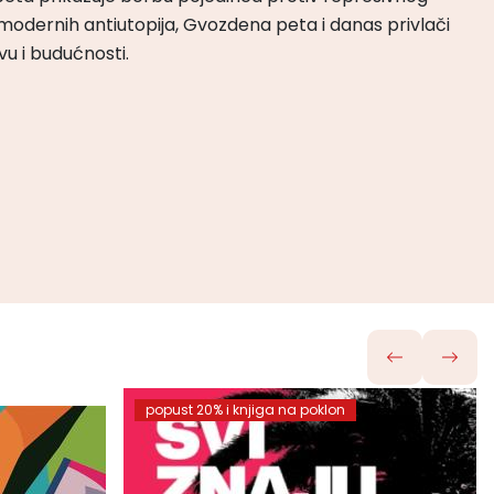
odernih antiutopija, Gvozdena peta i danas privlači
tvu i budućnosti.
popust 20% i knjiga na poklon