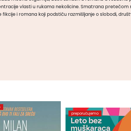
ntracije vlasti u rukama nekolicine. Smatrana pretečom m
čke fikcije i romana koji podstiču razmišljanje o slobodi, druš
o
preporučujemo