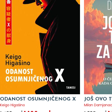
ODANOST OSUMNJIČENOG X
JOŠ OVO T
Keigo Higašino
Milan Damjana