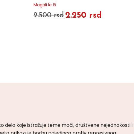
Magali le Iš
2.250 rsd
2.500 rsd
ko delo koje istražuje teme moći, društvene nejednakosti i
peta prikazuje borbu pojedinca protiv represivnog