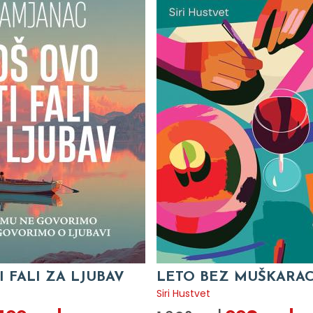
I FALI ZA LJUBAV
LETO BEZ MUŠKARA
c
Siri Hustvet