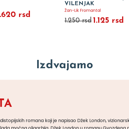
VILENJAK
Žan-Lik Fromantal
1.620 rsd
1.125 rsd
1.250 rsd
Izdvajamo
TA
 distopijskih romana koji je napisao Džek London, vizionars
m vlada moćna oligarhija, Džek London u romanu Gvozdena 