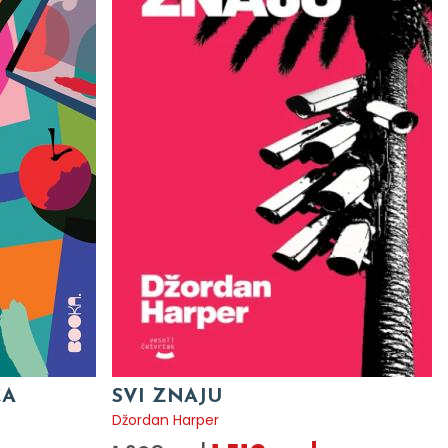
CA
SVI ZNAJU
Džordan Harper