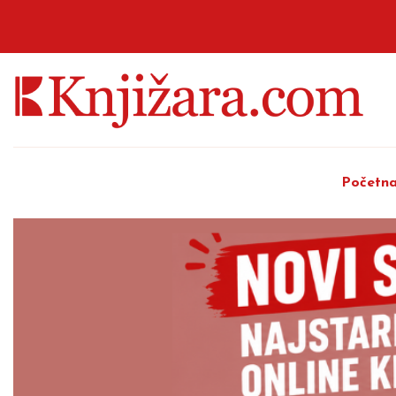
Početn