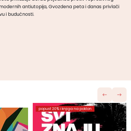
odernih antiutopija, Gvozdena peta i danas privlači
tvu i budućnosti.
popust 20% i knjiga na poklon