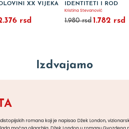
OLOVINI XX VIJEKA
IDENTITETI I ROD
Kristina Stevanović
2.376 rsd
1.782 rsd
1.980 rsd
Izdvajamo
TA
 distopijskih romana koji je napisao Džek London, vizionars
m vlada moćna oligarhija, Džek London u romanu Gvozdena 