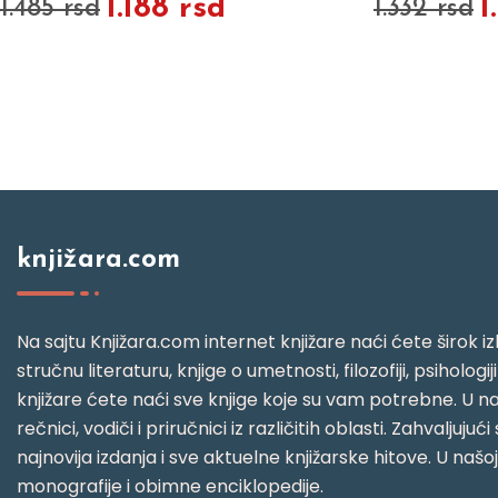
1.188 rsd
1
1.485 rsd
1.332 rsd
knjižara.com
Na sajtu Knjižara.com internet knjižare naći ćete širok izb
stručnu literaturu, knjige o umetnosti, filozofiji, psihologij
knjižare ćete naći sve knjige koje su vam potrebne. U naš
rečnici, vodiči i priručnici iz različitih oblasti. Zahval
najnovija izdanja i sve aktuelne knjižarske hitove. U našo
monografije i obimne enciklopedije.