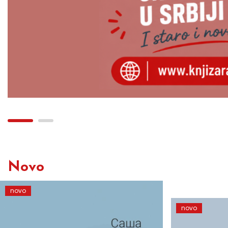
Novo
novo
novo