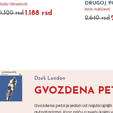
DRUGOJ P
Saša Obradović
Boris Vukićević
1.188 rsd
1.320 rsd
2.640 rsd
Dzek London
GVOZDENA PE
Gvozdena peta je jedan od najuticajnijih
autoritarizma. Kroz priču o svetu koji