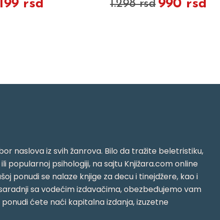
.199 rsd
990 rsd
1.298 rsd
or naslova iz svih žanrova. Bilo da tražite beletristiku,
i ili popularnoj psihologiji, na sajtu Knjižara.com online
oj ponudi se nalaze knjige za decu i tinejdžere, kao i
jujući saradnji sa vodećim izdavačima, obezbeđujemo vam
j ponudi ćete naći kapitalna izdanja, izuzetne