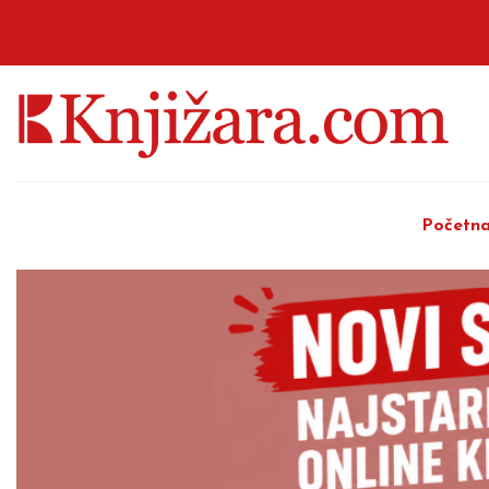
Početn