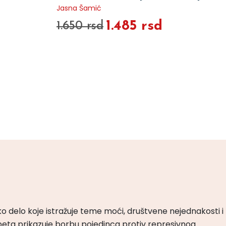
Jasna Šamić
1.485 rsd
1.650 rsd
ko delo koje istražuje teme moći, društvene nejednakosti i
peta prikazuje borbu pojedinca protiv represivnog