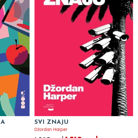
CA
SVI ZNAJU
Džordan Harper