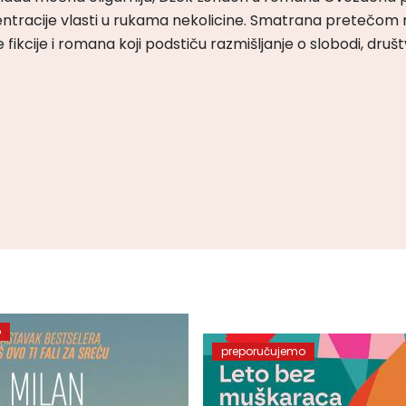
ntracije vlasti u rukama nekolicine. Smatrana pretečom m
čke fikcije i romana koji podstiču razmišljanje o slobodi, druš
o
preporučujemo