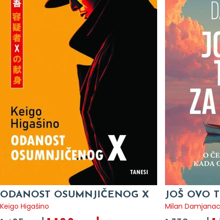
ODANOST OSUMNJIČENOG X
JOŠ OVO T
Keigo Higašino
Milan Damjana