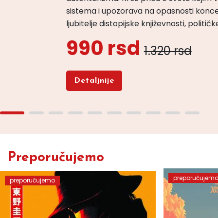
sistema i upozorava na opasnosti konce
ljubitelje distopijske književnosti, politi
990 rsd
1.320 rsd
Detaljnije
Preporučujemo
preporučujem
preporučujemo