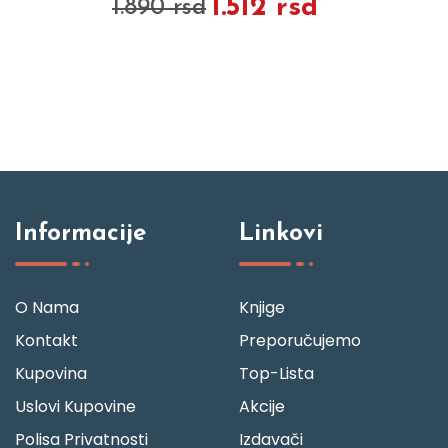
1.512 rsd
1.890 rsd
Informacije
Linkovi
O Nama
Knjige
Kontakt
Preporučujemo
Kupovina
Top-Lista
Uslovi Kupovine
Akcije
Polisa Privatnosti
Izdavači