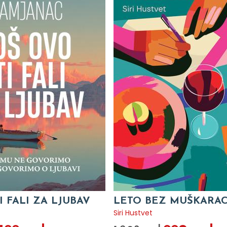
I FALI ZA LJUBAV
LETO BEZ MUŠKARA
c
Siri Hustvet