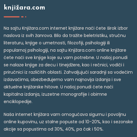
knjižara.com
Na sajtu Knjižara.com internet knjižare naći ćete širok izbor
naslova iz svih žanrova. Bilo da tražite beletristiku, stručnu
literaturu, knjige o umetnosti, filozofiji, psihologiji ili
popularnoj psihologiji, na sajtu Knjižara.com online knjižare
ćete naći sve knjige koje su vam potrebne. U našoj ponudi
se nalaze knjige za decu i tinejdžere, kao i rečnici, vodiči i
priručnici iz različitih oblasti. Zahvaljujući saradnji sa vodećim
izdavačima, obezbeđujemo vam najnovija izdanja i sve
aktuelne knjižarske hitove. U našoj ponudi ćete naći
kapitalna izdanja, izuzetne monografije i obimne
enciklopedije.
Naša internet knjižara vam omogućava sigurnu i povoljnu
online kupovinu, uz stalne popuste od 10-20%, kao i sezonske
akcije sa popustima od 30%, 40%, pa čak i 50%.