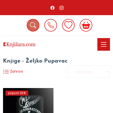
Knjige - Željko Pupavac
Žanrovi
popust 25%