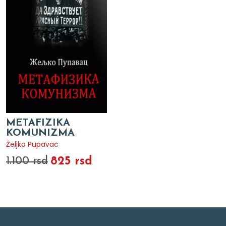
METAFIZIKA
KOMUNIZMA
Željko Pupavac
825 rsd
1.100 rsd