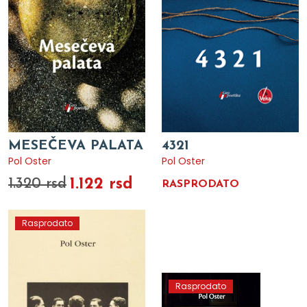
MESEČEVA PALATA
4321
Pol Oster
Pol Oster
1.122 rsd
1.320 rsd
RASPRODATO
Rasprodato
Rasprodato