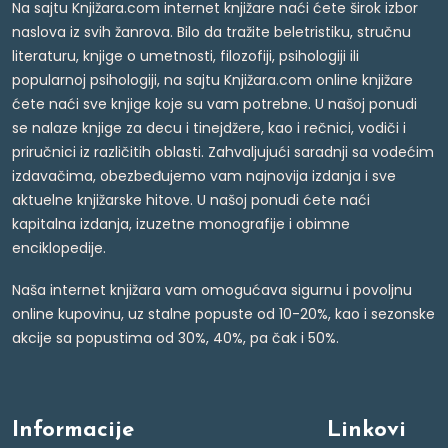
Na sajtu Knjižara.com internet knjižare naći ćete širok izbor
naslova iz svih žanrova. Bilo da tražite beletristiku, stručnu
literaturu, knjige o umetnosti, filozofiji, psihologiji ili
popularnoj psihologiji, na sajtu Knjižara.com online knjižare
ćete naći sve knjige koje su vam potrebne. U našoj ponudi
se nalaze knjige za decu i tinejdžere, kao i rečnici, vodiči i
priručnici iz različitih oblasti. Zahvaljujući saradnji sa vodećim
izdavačima, obezbeđujemo vam najnovija izdanja i sve
aktuelne knjižarske hitove. U našoj ponudi ćete naći
kapitalna izdanja, izuzetne monografije i obimne
enciklopedije.
Naša internet knjižara vam omogućava sigurnu i povoljnu
online kupovinu, uz stalne popuste od 10-20%, kao i sezonske
akcije sa popustima od 30%, 40%, pa čak i 50%.
Informacije
Linkovi