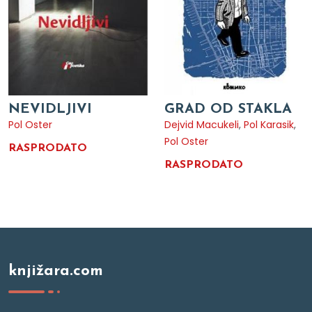
NEVIDLJIVI
GRAD OD STAKLA
Pol Oster
Dejvid Macukeli
,
Pol Karasik
,
Pol Oster
RASPRODATO
RASPRODATO
knjižara.com