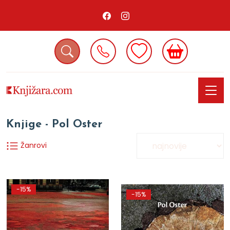
Knjige - Pol Oster
Žanrovi
-15%
-15%