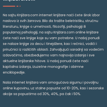
Na sajtu Knjižara.com internet knjižare naći ćete širok izbor
naslova iz svih žanrova. Bilo da tražite beletristiku, stručnu
literaturu, knjige o umetnosti, filozofiji, psihologiji ili
popularnoj psihologiji, na sajtu Knjižara.com online knjižare
ćete naći sve knjige koje su vam potrebne. U našoj ponudi
se nalaze knjige za decu i tinejdžere, kao i rečnici, vodiči i
priručnici iz različitih oblasti. Zahvaljujući saradnji sa vodećim
izdavačima, obezbeđujemo vam najnovija izdanja i sve
aktuelne knjižarske hitove. U našoj ponudi ćete naći
kapitalna izdanja, izuzetne monografije i obimne
enciklopedije.
Naša internet knjižara vam omogućava sigurnu i povoljnu
online kupovinu, uz stalne popuste od 10-20%, kao i sezonske
akcije sa popustima od 30%, 40%, pa čak i 50%.