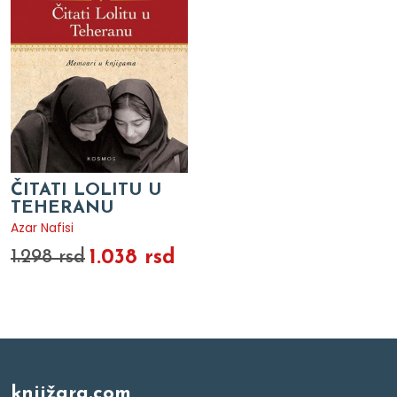
ČITATI LOLITU U
TEHERANU
Azar Nafisi
1.038 rsd
1.298 rsd
knjižara.com