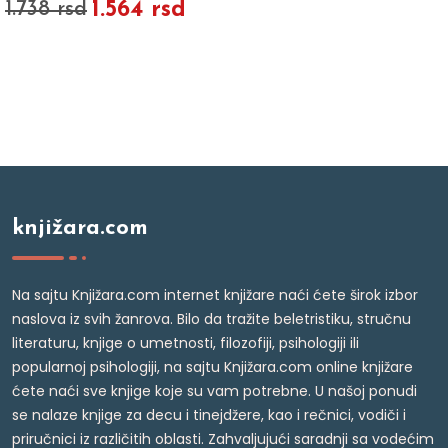
1.564 rsd
1.738 rsd
knjižara.com
Na sajtu Knjižara.com internet knjižare naći ćete širok izbor
naslova iz svih žanrova. Bilo da tražite beletristiku, stručnu
literaturu, knjige o umetnosti, filozofiji, psihologiji ili
popularnoj psihologiji, na sajtu Knjižara.com online knjižare
ćete naći sve knjige koje su vam potrebne. U našoj ponudi
se nalaze knjige za decu i tinejdžere, kao i rečnici, vodiči i
priručnici iz različitih oblasti. Zahvaljujući saradnji sa vodećim