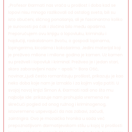
„Profesor Đarmati nas vraća u prošlost i doba kad se
lopovi nisu mnogo razlikovali od ostalog sveta, bili su
isto obučeni, sličnog ponašanja, ali je fascinantno koliko
je surovosti pa čak i zločina bilo među apašima.
Preporučujem ovu knjigu o lopovluku, kriminalu i
hajdučiji, raskalašnom životu, o gospodi lopinama,
lopingerima, kicošima i kokošarima. Jedini materijal koji
je preživeo milione i milione godina je kamen. Uz kamen
su preživeli i lopovluk i kriminal. Preživeo je i jedan stari,
skoro zaboravljeni naziv – apaši.“– Bora Otić,
novinar„Ljudi često romantizuju prošlost, prikazuju je kao
neko doba koje nam je izmaklo i za kojim valja patiti. U
svojoj novoj knjizi Šimon A. Đarmati radi ono što mu
najbolje ide: prikazuje nam prohujala vremena ne
skrećući pogled od onog ružnog i kriminogenog,
istovremeno uspevajući da nas zabavi, začudi,
zaintrigira. Ovo je mozaička hronika u sada već
prepoznatljivom đarmatijevskom stilu u kojoj iz prošlosti