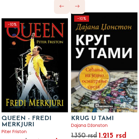
-10%
-10%
QUEEN - FREDI
KRUG U TAMI
MERKJURI
Dajana Džonston
Piter Friston
1.215 rsd
1.350 rsd