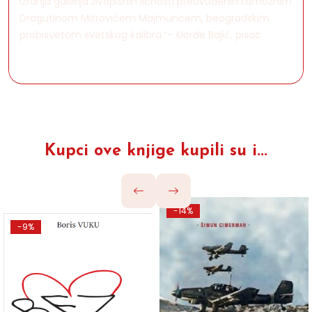
izranja galerija živopisnih ličnosti predvođenih famoznim
Dragutinom Mitrovićem Majmuncem, beogradskim
probisvetom svetskog kalibra.“– Đorđe Bajić, pisac
Kupci ove knjige kupili su i...
-14%
-9%