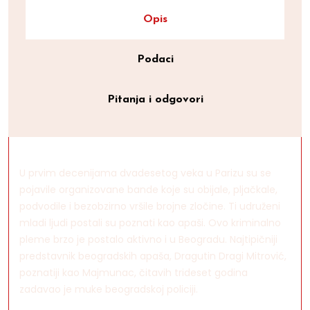
Opis
Podaci
Pitanja i odgovori
U prvim decenijama dvadesetog veka u Parizu su se
pojavile organizovane bande koje su obijale, pljačkale,
podvodile i bezobzirno vršile brojne zločine. Ti udruženi
mladi ljudi postali su poznati kao apaši. Ovo kriminalno
pleme brzo je postalo aktivno i u Beogradu. Najtipičniji
predstavnik beogradskih apaša, Dragutin Dragi Mitrović,
poznatiji kao Majmunac, čitavih trideset godina
zadavao je muke beogradskoj policiji.