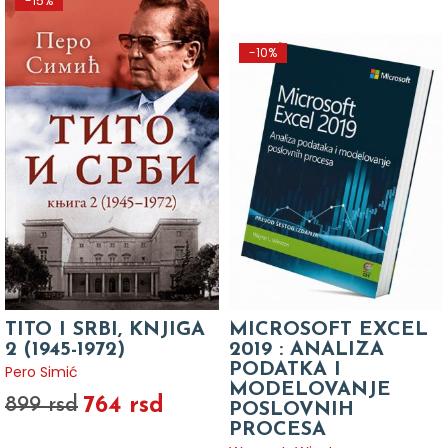
-15%
-10%
TITO I SRBI, KNJIGA
MICROSOFT EXCEL
2 (1945-1972)
2019 : ANALIZA
PODATKA I
Pero Simić
MODELOVANJE
764 rsd
899 rsd
POSLOVNIH
PROCESA