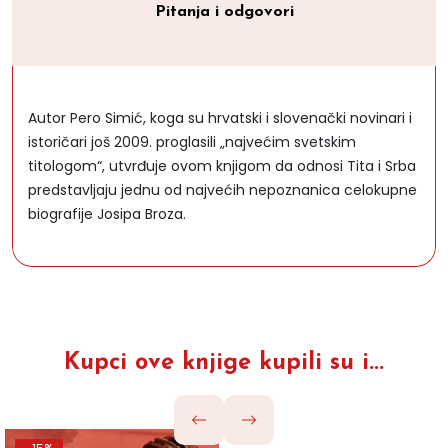
Pitanja i odgovori
Autor Pero Simić, koga su hrvatski i slovenački novinari i
istoričari još 2009. proglasili „najvećim svetskim
titologom“, utvrđuje ovom knjigom da odnosi Tita i Srba
predstavljaju jednu od najvećih nepoznanica celokupne
biografije Josipa Broza.
Kupci ove knjige kupili su i...