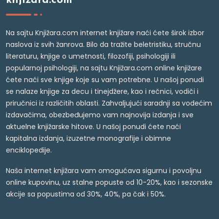
knjižara.com
Na sajtu Knjižara.com internet knjižare naći ćete širok izbor
naslova iz svih žanrova. Bilo da tražite beletristiku, stručnu
literaturu, knjige o umetnosti, filozofiji, psihologiji ili
popularnoj psihologiji, na sajtu Knjižara.com online knjižare
ćete naći sve knjige koje su vam potrebne. U našoj ponudi
se nalaze knjige za decu i tinejdžere, kao i rečnici, vodiči i
priručnici iz različitih oblasti. Zahvaljujući saradnji sa vodećim
izdavačima, obezbeđujemo vam najnovija izdanja i sve
aktuelne knjižarske hitove. U našoj ponudi ćete naći
kapitalna izdanja, izuzetne monografije i obimne
enciklopedije.
Naša internet knjižara vam omogućava sigurnu i povoljnu
online kupovinu, uz stalne popuste od 10-20%, kao i sezonske
akcije sa popustima od 30%, 40%, pa čak i 50%.