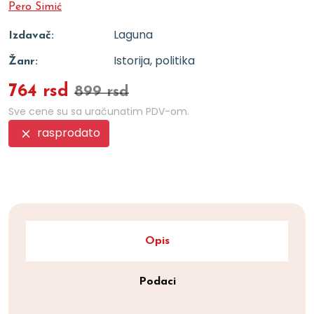
Pero Simić
Laguna
Izdavač:
Istorija, politika
Žanr:
764 rsd
899 rsd
Sve cene su sa uračunatim PDV-om.
rasprodato
Opis
Podaci