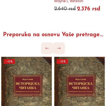
Wayne L. Winston
2.376 rsd
2.640 rsd
Preporuka na osnovu Vaše pretrage...
-10%
-10%