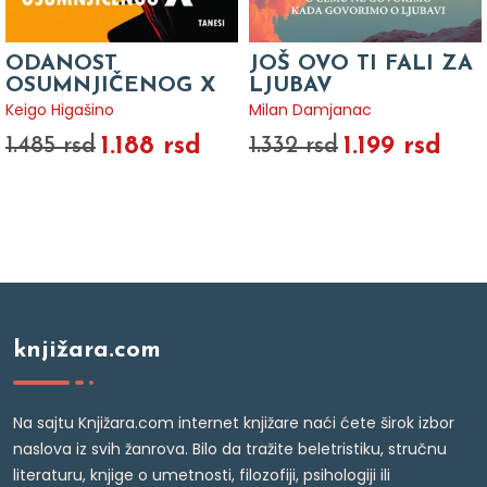
ODANOST
JOŠ OVO TI FALI ZA
OSUMNJIČENOG X
LJUBAV
Keigo Higašino
Milan Damjanac
1.188 rsd
1.199 rsd
1.485 rsd
1.332 rsd
knjižara.com
Na sajtu Knjižara.com internet knjižare naći ćete širok izbor
naslova iz svih žanrova. Bilo da tražite beletristiku, stručnu
literaturu, knjige o umetnosti, filozofiji, psihologiji ili