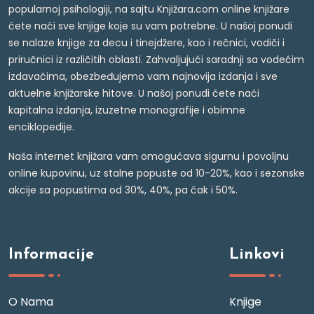
popularnoj psihologiji, na sajtu Knjižara.com online knjižare
ćete naći sve knjige koje su vam potrebne. U našoj ponudi
se nalaze knjige za decu i tinejdžere, kao i rečnici, vodiči i
priručnici iz različitih oblasti. Zahvaljujući saradnji sa vodećim
izdavačima, obezbeđujemo vam najnovija izdanja i sve
aktuelne knjižarske hitove. U našoj ponudi ćete naći
kapitalna izdanja, izuzetne monografije i obimne
enciklopedije.
Naša internet knjižara vam omogućava sigurnu i povoljnu
online kupovinu, uz stalne popuste od 10-20%, kao i sezonske
akcije sa popustima od 30%, 40%, pa čak i 50%.
Informacije
Linkovi
O Nama
Knjige