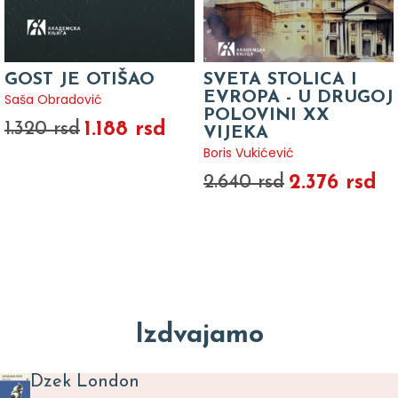
GOST JE OTIŠAO
SVETA STOLICA I
EVROPA - U DRUGOJ
Saša Obradović
POLOVINI XX
1.188 rsd
1.320 rsd
VIJEKA
Boris Vukićević
2.376 rsd
2.640 rsd
Izdvajamo
Dzek London