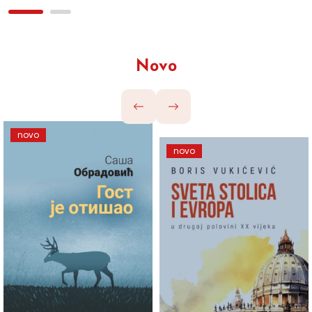
Novo
novo
novo