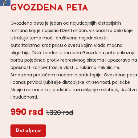
GVOZDENA PETA
Gvozdena peta je jedan od najuticajnijih distopijskih
romana koji je napisao Džek London, vizionarsko delo koje
istražuje teme moći, društvene nejednakosti i
autoritarizma. Kroz priču o svetu kojim vlada moćna
oligarhija, Džek London u romanu Gvozdena peta prikazuje
borbu pojedinca protiv represivnog sistema i upozorava na
opasnosti koncentracije vlasti u rukama nekolicine.
Smatrana pretečom modernih antiutopija, Gvozdena peta
i danas privlači ljubitelje distopijske književnosti, političke
fikcije i romana koji podstiču razmišljanje o slobodi, društvu
i budućnosti.
990 rsd
1.320 rsd
Detaljnije