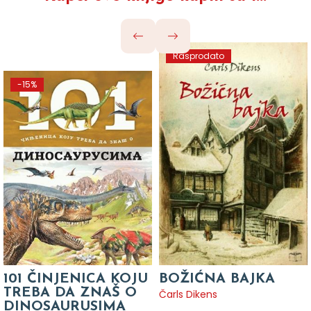
Rasprodato
-15%
101 ČINJENICA KOJU
BOŽIĆNA BAJKA
TREBA DA ZNAŠ O
Čarls Dikens
DINOSAURUSIMA