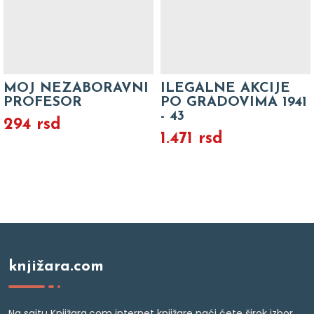
MOJ NEZABORAVNI
ILEGALNE AKCIJE
PROFESOR
PO GRADOVIMA 1941
- 43
294 rsd
1.471 rsd
knjižara.com
Na sajtu Knjižara.com internet knjižare naći ćete širok izbor