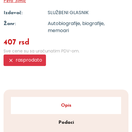
Pero Simić
SLUŽBENI GLASNIK
Izdavač:
Autobiografije, biografije,
Žanr:
memoari
407 rsd
Sve cene su sa uračunatim PDV-om.
rasprodato
Opis
Podaci