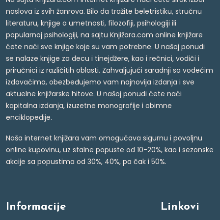
naslova iz svih žanrova. Bilo da tražite beletristiku, stručnu
literaturu, knjige o umetnosti, filozofiji, psihologiji ili
popularnoj psihologiji, na sajtu Knjižara.com online knjižare
ćete naći sve knjige koje su vam potrebne. U našoj ponudi
se nalaze knjige za decu i tinejdžere, kao i rečnici, vodiči i
priručnici iz različitih oblasti. Zahvaljujući saradnji sa vodećim
izdavačima, obezbeđujemo vam najnovija izdanja i sve
aktuelne knjižarske hitove. U našoj ponudi ćete naći
kapitalna izdanja, izuzetne monografije i obimne
enciklopedije.
Naša internet knjižara vam omogućava sigurnu i povoljnu
online kupovinu, uz stalne popuste od 10-20%, kao i sezonske
akcije sa popustima od 30%, 40%, pa čak i 50%.
Informacije
Linkovi