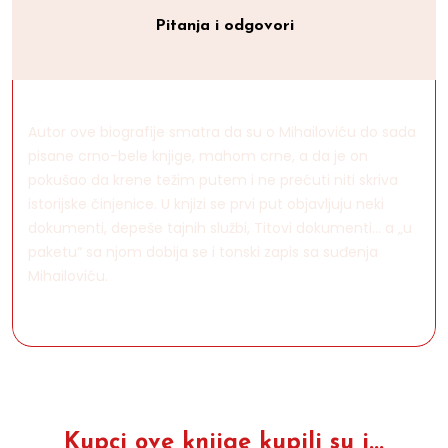
Pitanja i odgovori
Autor ove biografije smatra da su o Mihailoviću do sada
pisane crno-bele knjige, mahom crne, a da je on
pokušao da krene težim putem i ne prećuti niti skriva
istorijske činjenice. U knjizi se prvi put objavljuju neki
dokumenti, depeše tajnih službi, Titovi dokumenti... a „u
paketu“ sa njom dobija se i tonski zapis sa suđenja
Mihailoviću.
Kupci ove knjige kupili su i...