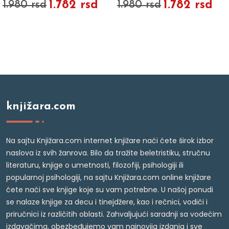
1.782 rsd
1.782 rsd
1.980 rsd
1.980 rsd
knjižara.com
Na sajtu Knjižara.com internet knjižare naći ćete širok izbor
naslova iz svih žanrova. Bilo da tražite beletristiku, stručnu
literaturu, knjige o umetnosti, filozofiji, psihologiji ili
popularnoj psihologiji, na sajtu Knjižara.com online knjižare
ćete naći sve knjige koje su vam potrebne. U našoj ponudi
se nalaze knjige za decu i tinejdžere, kao i rečnici, vodiči i
priručnici iz različitih oblasti. Zahvaljujući saradnji sa vodećim
izdavačima, obezbeđujemo vam najnovija izdanja i sve