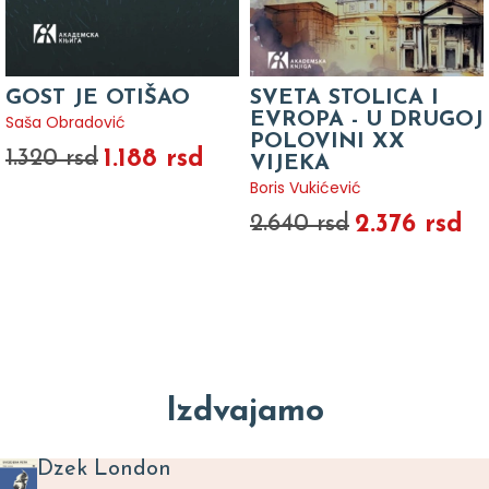
GOST JE OTIŠAO
SVETA STOLICA I
EVROPA - U DRUGOJ
Saša Obradović
POLOVINI XX
1.188 rsd
1.320 rsd
VIJEKA
Boris Vukićević
2.376 rsd
2.640 rsd
Izdvajamo
Dzek London