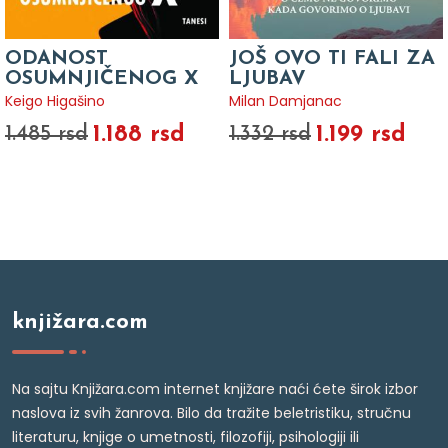
ODANOST
JOŠ OVO TI FALI ZA
OSUMNJIČENOG X
LJUBAV
Keigo Higašino
Milan Damjanac
1.188 rsd
1.199 rsd
1.485 rsd
1.332 rsd
knjižara.com
Na sajtu Knjižara.com internet knjižare naći ćete širok izbor
naslova iz svih žanrova. Bilo da tražite beletristiku, stručnu
literaturu, knjige o umetnosti, filozofiji, psihologiji ili