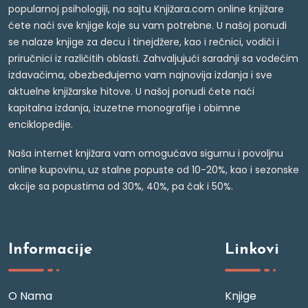
popularnoj psihologiji, na sajtu Knjižara.com online knjižare
ćete naći sve knjige koje su vam potrebne. U našoj ponudi
se nalaze knjige za decu i tinejdžere, kao i rečnici, vodiči i
priručnici iz različitih oblasti. Zahvaljujući saradnji sa vodećim
izdavačima, obezbeđujemo vam najnovija izdanja i sve
aktuelne knjižarske hitove. U našoj ponudi ćete naći
kapitalna izdanja, izuzetne monografije i obimne
enciklopedije.
Naša internet knjižara vam omogućava sigurnu i povoljnu
online kupovinu, uz stalne popuste od 10-20%, kao i sezonske
akcije sa popustima od 30%, 40%, pa čak i 50%.
Informacije
Linkovi
O Nama
Knjige