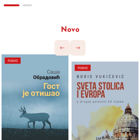
Novo
novo
novo