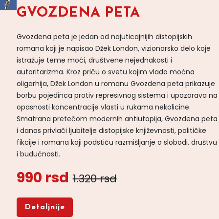
GVOZDENA PETA
Gvozdena peta je jedan od najuticajnijih distopijskih
romana koji je napisao Džek London, vizionarsko delo koje
istražuje teme moći, društvene nejednakosti i
autoritarizma. Kroz priču o svetu kojim vlada moćna
oligarhija, Džek London u romanu Gvozdena peta prikazuje
borbu pojedinca protiv represivnog sistema i upozorava na
opasnosti koncentracije vlasti u rukama nekolicine.
Smatrana pretečom modernih antiutopija, Gvozdena peta
i danas privlači ljubitelje distopijske književnosti, političke
fikcije i romana koji podstiču razmišljanje o slobodi, društvu
i budućnosti.
990 rsd
1.320 rsd
Detaljnije