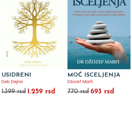
USIDRENI
MOĆ ISCELJENJA
Deb Dejna
Džozef Marfi
1.259 rsd
693 rsd
1.399 rsd
770 rsd