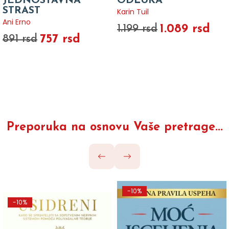
JEDNOSTAVNA
ODLUKA
STRAST
Karin Tuil
Ani Erno
1.089 rsd
1.199 rsd
757 rsd
891 rsd
Preporuka na osnovu Vaše pretrage...
-10%
-10%