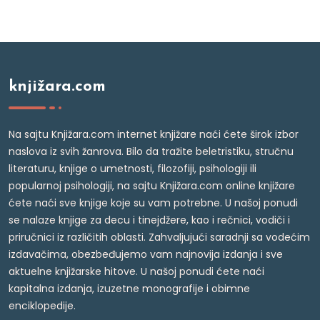
knjižara.com
Na sajtu Knjižara.com internet knjižare naći ćete širok izbor
naslova iz svih žanrova. Bilo da tražite beletristiku, stručnu
literaturu, knjige o umetnosti, filozofiji, psihologiji ili
popularnoj psihologiji, na sajtu Knjižara.com online knjižare
ćete naći sve knjige koje su vam potrebne. U našoj ponudi
se nalaze knjige za decu i tinejdžere, kao i rečnici, vodiči i
priručnici iz različitih oblasti. Zahvaljujući saradnji sa vodećim
izdavačima, obezbeđujemo vam najnovija izdanja i sve
aktuelne knjižarske hitove. U našoj ponudi ćete naći
kapitalna izdanja, izuzetne monografije i obimne
enciklopedije.