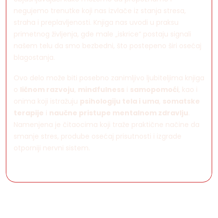
negujemo trenutke koji nas izvlače iz stanja stresa,
straha i preplavljenosti. Knjiga nas uvodi u praksu
primetnog življenja, gde male „iskrice“ postaju signali
našem telu da smo bezbedni, što postepeno širi osećaj
blagostanja.
Ovo delo može biti posebno zanimljivo ljubiteljima knjiga
o
ličnom razvoju
,
mindfulness
i
samopomoći
, kao i
onima koji istražuju
psihologiju tela i uma
,
somatske
terapije
i
naučne pristupe mentalnom zdravlju
.
Namenjena je čitaocima koji traže praktične načine da
smanje stres, prodube osećaj prisutnosti i izgrade
otporniji nervni sistem.