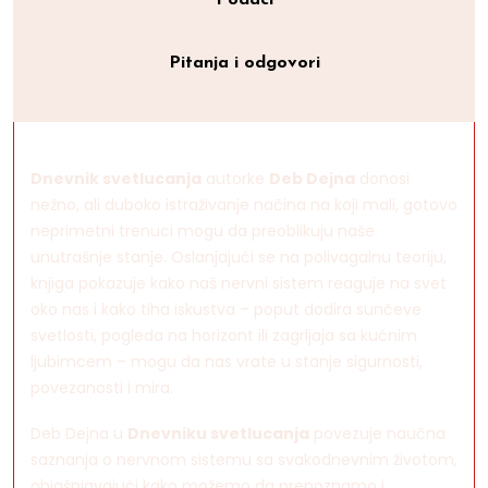
Podaci
Pitanja i odgovori
Dnevnik svetlucanja
autorke
Deb Dejna
donosi
nežno, ali duboko istraživanje načina na koji mali, gotovo
neprimetni trenuci mogu da preoblikuju naše
unutrašnje stanje. Oslanjajući se na polivagalnu teoriju,
knjiga pokazuje kako naš nervni sistem reaguje na svet
oko nas i kako tiha iskustva – poput dodira sunčeve
svetlosti, pogleda na horizont ili zagrljaja sa kućnim
ljubimcem – mogu da nas vrate u stanje sigurnosti,
povezanosti i mira.
Deb Dejna u
Dnevniku svetlucanja
povezuje naučna
saznanja o nervnom sistemu sa svakodnevnim životom,
objašnjavajući kako možemo da prepoznamo i