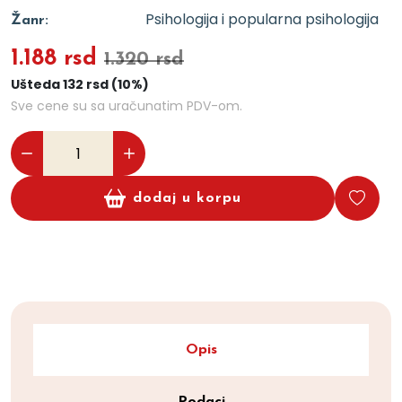
Psihologija i popularna psihologija
Žanr:
1.188 rsd
1.320 rsd
Ušteda 132 rsd (10%)
Sve cene su sa uračunatim PDV-om.
dodaj u korpu
Opis