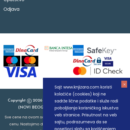
Odjava
Sajt www.knjizara.com koristi
kolačiće (cookies) koji ne
sadrže lične podatke i služe radi
Copyright
2026 Knjizara.com - MAKART DOO BEOGRAD
poboljšanja korisničkog iskustva
(NOVI BEOGRAD), PIB: 105184104, MB: 20337524
veb stranice. Prisutnost na veb
Sve cene na ovom sajtu iskazane su u dinarima. PDV je uračunat u
sajtu, podrazumeva da se
cenu. Nastojimo da budemo što precizniji u opisu proizvoda,
posetioci slažu sa korišćenjem