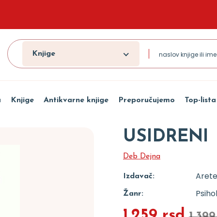
Knjige
a
Knjige
Antikvarne knjige
Preporučujemo
Top-lista
USIDRENI
Deb Dejna
Aret
Izdavač:
Psiho
Žanr:
1.259 rsd
1.399