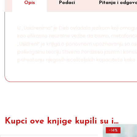
Opis
Podaci
Pitanja i odgovo
U „Usidrenima” je Deb ovladala jezikom koji omoguć
kao efikasne neuralne vežbe da bismo, metaforički, 
„Usidreni” je knjiga o ponovnom upoznavanju sa os
polivagalnu teoriju Stivena Pordžesa jasnim i ko
prihvatanju njegovih isceliteljskih kapaciteta ka
Kupci ove knjige kupili su i...
-14%