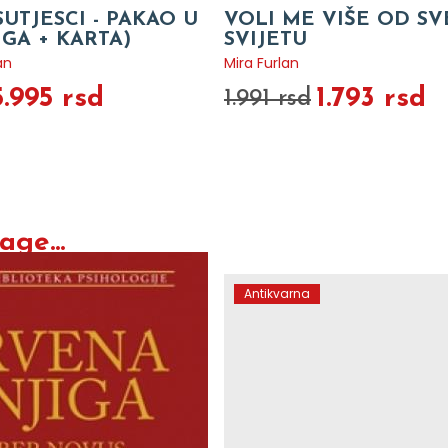
SUTJESCI - PAKAO U
VOLI ME VIŠE OD S
IGA + KARTA)
SVIJETU
an
Mira Furlan
5.995 rsd
1.793 rsd
1.991 rsd
ge...
Antikvarna