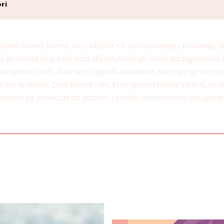
ri
ava svima nama, bez obzira na obrazovanje i profesiju, da 
pronašli žicu koja vodi do unutrašnjih osećaja sigurnosti 
ećajima u telu, bez uobičajenih usađenih asocijacija na o
nciznim jezikom, Deb Dejna nas, kroz jednostavne vežbe, 
ko bismo se povezali sa sobom i svojim društvenim okružen