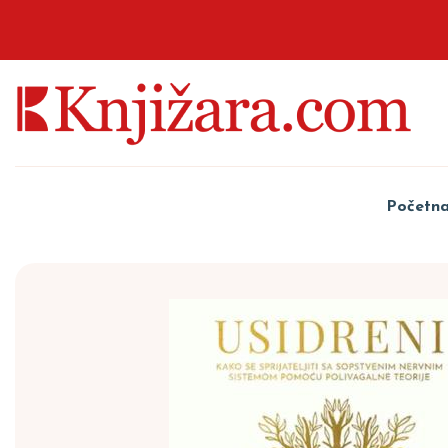
Početn