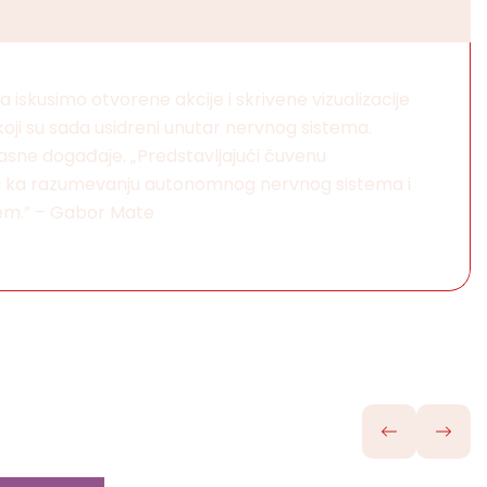
iskusimo otvorene akcije i skrivene vizualizacije
koji su sada usidreni unutar nervnog sistema.
pasne događaje. „Predstavljajući čuvenu
vodi ka razumevanju autonomnog nervnog sistema i
jem.” – Gabor Mate