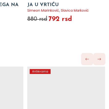
VEGA NA
JA U VRTIĆU
Simeon Marinković
,
Slavica Marković
792 rsd
880 rsd
Antikvarna