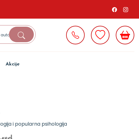
Akcije
e
logija i popularna psihologija
 rsd