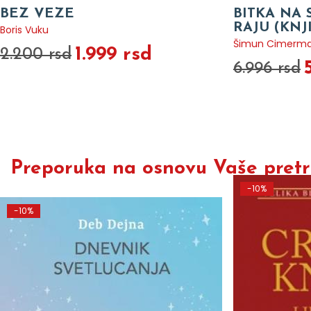
BEZ VEZE
BITKA NA 
RAJU (KNJ
Boris Vuku
Šimun Cimerm
1.999 rsd
2.200 rsd
6.996 rsd
Preporuka na osnovu Vaše pretra
-10%
-10%