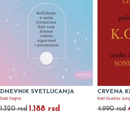
DNEVNIK SVETLUCANJA
CRVENA K
Deb Dejna
Karl Gustav Jun
1.188 rsd
1.320 rsd
4.990 rsd