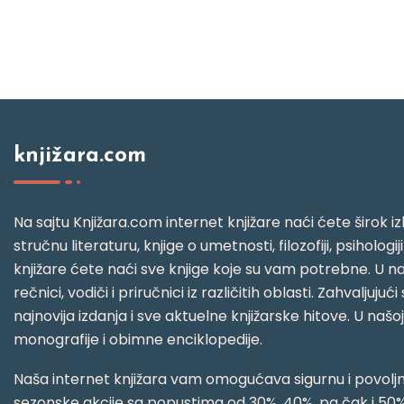
knjižara.com
Na sajtu Knjižara.com internet knjižare naći ćete širok izb
stručnu literaturu, knjige o umetnosti, filozofiji, psihologij
knjižare ćete naći sve knjige koje su vam potrebne. U naš
rečnici, vodiči i priručnici iz različitih oblasti. Zahval
najnovija izdanja i sve aktuelne knjižarske hitove. U našo
monografije i obimne enciklopedije.
Naša internet knjižara vam omogućava sigurnu i povoljnu
sezonske akcije sa popustima od 30%, 40%, pa čak i 50%