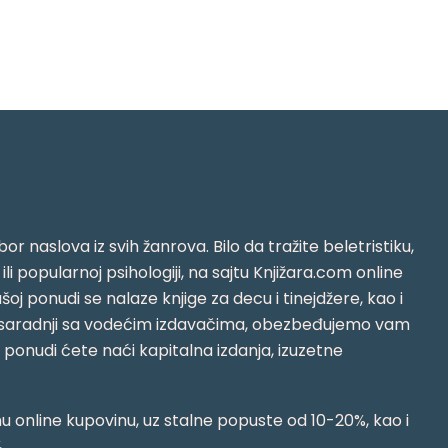
or naslova iz svih žanrova. Bilo da tražite beletristiku,
i ili popularnoj psihologiji, na sajtu Knjižara.com online
oj ponudi se nalaze knjige za decu i tinejdžere, kao i
jujući saradnji sa vodećim izdavačima, obezbeđujemo vam
j ponudi ćete naći kapitalna izdanja, izuzetne
 online kupovinu, uz stalne popuste od 10-20%, kao i
.