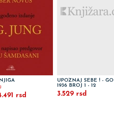
NJIGA
UPOZNAJ SEBE ! - GO
1936 BROJ 1 - 12
g
3.529 rsd
4.491 rsd