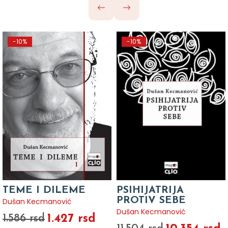
-10%
-10%
TEME I DILEME
PSIHIJATRIJA
PROTIV SEBE
Dušan Kecmanović
Dušan Kecmanović
1.427 rsd
1.586 rsd