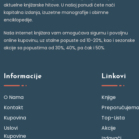
aktuelne knjižarske hitove. U našoj ponudi ćete naći
kapitalna izdanja, izuzetne monografije i obimne
enciklopedije.
Naša internet knjižara vam omogućava sigurnu i povoljnu
online kupovinu, uz stalne popuste od 10-20%, kao i sezonske
akcije sa popustima od 30%, 40%, pa čak i 50%.
Informacije
Linkovi
O Nama
Knjige
Kontakt
Preporučujem
Kupovina
Top-Lista
Uslovi
Akcije
Kupovine
Izdavači