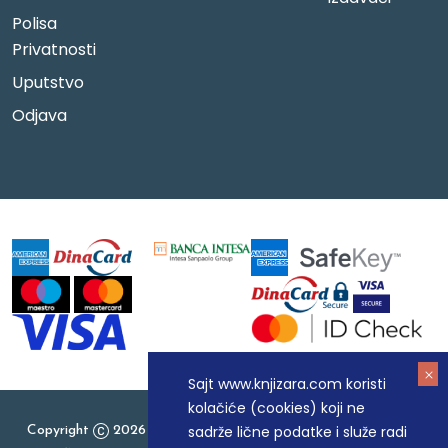
Polisa
Privatnosti
Uputstvo
Odjava
Sajt www.knjizara.com koristi
kolačiće (cookies) koji ne
sadrže lične podatke i služe radi
Copyright
2026 Knjizara.com - MAKART DOO BEOGRAD