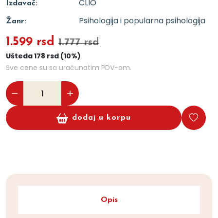
CLIO
Izdavač:
Psihologija i popularna psihologija
Žanr:
1.599 rsd
1.777 rsd
Ušteda 178 rsd (10%)
Sve cene su sa uračunatim PDV-om.
dodaj u korpu
Opis