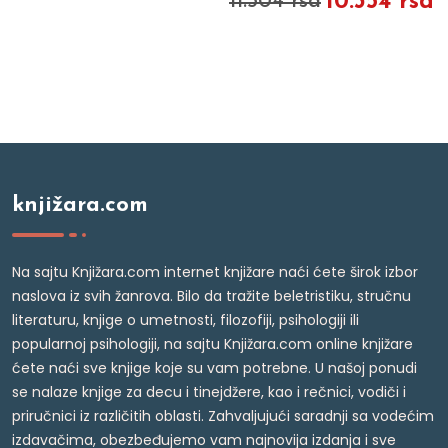
10.354 rsd
11.504 rsd
knjižara.com
Na sajtu Knjižara.com internet knjižare naći ćete širok izbor
naslova iz svih žanrova. Bilo da tražite beletristiku, stručnu
literaturu, knjige o umetnosti, filozofiji, psihologiji ili
popularnoj psihologiji, na sajtu Knjižara.com online knjižare
ćete naći sve knjige koje su vam potrebne. U našoj ponudi
se nalaze knjige za decu i tinejdžere, kao i rečnici, vodiči i
priručnici iz različitih oblasti. Zahvaljujući saradnji sa vodećim
izdavačima, obezbeđujemo vam najnovija izdanja i sve