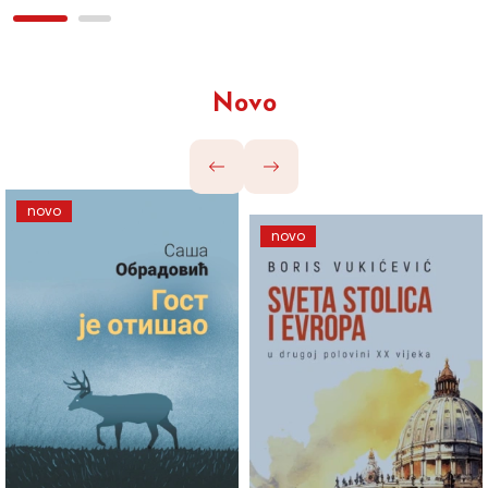
Novo
novo
novo