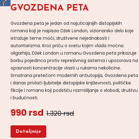
GVOZDENA PETA
Gvozdena peta je jedan od najuticajnijih distopijskih
romana koji je napisao Džek London, vizionarsko delo koje
istražuje teme moći, društvene nejednakosti i
autoritarizma. Kroz priču o svetu kojim vlada moćna
oligarhija, Džek London u romanu Gvozdena peta prikazuje
borbu pojedinca protiv represivnog sistema i upozorava na
opasnosti koncentracije vlasti u rukama nekolicine.
Smatrana pretečom modernih antiutopija, Gvozdena peta
i danas privlači ljubitelje distopijske književnosti, političke
fikcije i romana koji podstiču razmišljanje o slobodi, društvu
i budućnosti.
990 rsd
1.320 rsd
Detaljnije