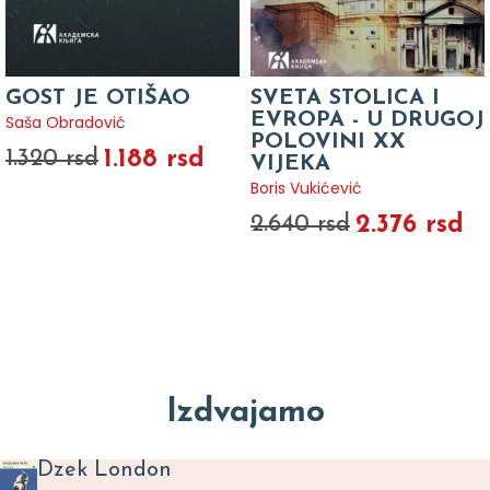
GOST JE OTIŠAO
SVETA STOLICA I
EVROPA - U DRUGOJ
Saša Obradović
POLOVINI XX
1.188 rsd
1.320 rsd
VIJEKA
Boris Vukićević
2.376 rsd
2.640 rsd
Izdvajamo
Dzek London