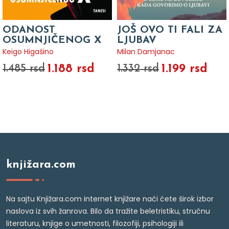
ODANOST
JOŠ OVO TI FALI ZA
OSUMNJIČENOG X
LJUBAV
Keigo Higašino
Milan Damjanac
1.188 rsd
1.199 rsd
1.485 rsd
1.332 rsd
knjižara.com
Na sajtu Knjižara.com internet knjižare naći ćete širok izbor
naslova iz svih žanrova. Bilo da tražite beletristiku, stručnu
literaturu, knjige o umetnosti, filozofiji, psihologiji ili