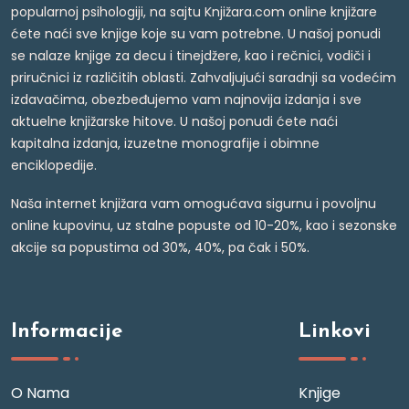
popularnoj psihologiji, na sajtu Knjižara.com online knjižare
ćete naći sve knjige koje su vam potrebne. U našoj ponudi
se nalaze knjige za decu i tinejdžere, kao i rečnici, vodiči i
priručnici iz različitih oblasti. Zahvaljujući saradnji sa vodećim
izdavačima, obezbeđujemo vam najnovija izdanja i sve
aktuelne knjižarske hitove. U našoj ponudi ćete naći
kapitalna izdanja, izuzetne monografije i obimne
enciklopedije.
Naša internet knjižara vam omogućava sigurnu i povoljnu
online kupovinu, uz stalne popuste od 10-20%, kao i sezonske
akcije sa popustima od 30%, 40%, pa čak i 50%.
Informacije
Linkovi
O Nama
Knjige