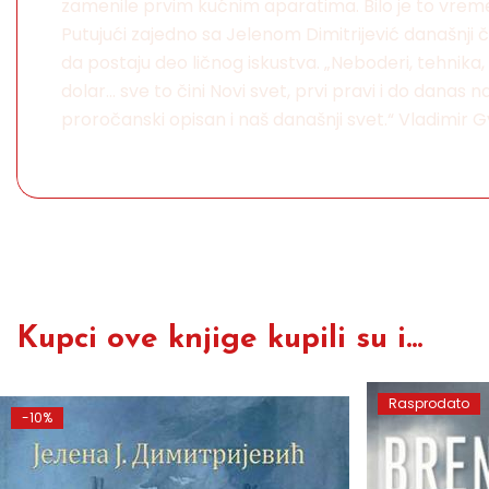
zamenile prvim kućnim aparatima. Bilo je to vreme č
Putujući zajedno sa Jelenom Dimitrijević današnji 
da postaju deo ličnog iskustva. „Neboderi, tehnika, r
dolar... sve to čini Novi svet, prvi pravi i do danas
proročanski opisan i naš današnji svet.“ Vladimir
Kupci ove knjige kupili su i...
Rasprodato
-10%