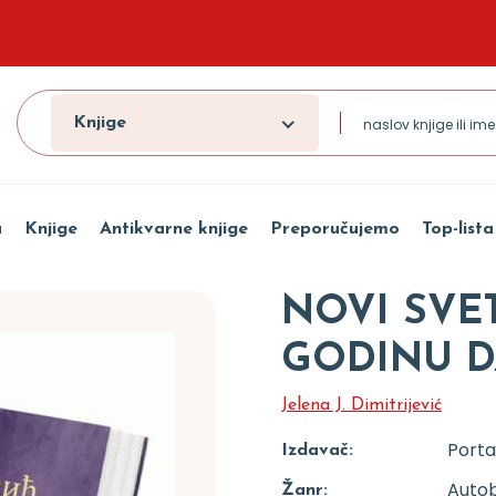
Knjige
a
Knjige
Antikvarne knjige
Preporučujemo
Top-lista
NOVI SVET
GODINU 
Jelena J. Dimitrijević
Porta
Izdavač:
Autob
Žanr: