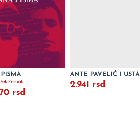
 PISMA
ANTE PAVELIĆ I UST
žek Keruak
2.941 rsd
70 rsd