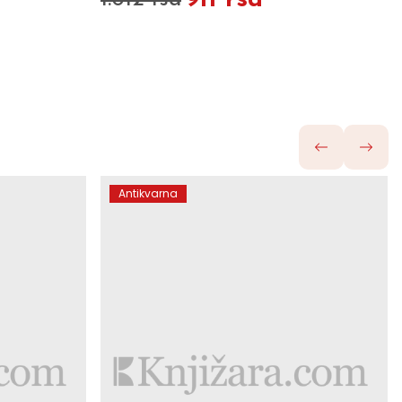
911 rsd
1.012 rsd
Antikvarna