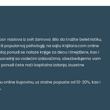
or naslova iz svih žanrova. Bilo da tražite beletristiku,
i ili popularnoj psihologiji, na sajtu Knjižara.com online
oj ponudi se nalaze knjige za decu i tinejdžere, kao i
jujući saradnji sa vodećim izdavačima, obezbeđujemo vam
j ponudi ćete naći kapitalna izdanja, izuzetne
 online kupovinu, uz stalne popuste od 10-20%, kao i
.