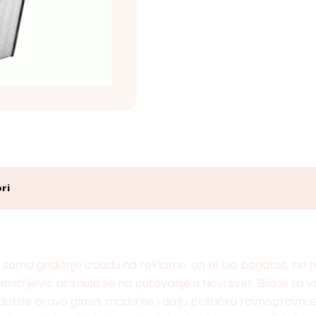
ri
de samo godišnje izdadu na reklame, on bi bio bogataš, 
mitrijević otisnula se na putovanje u Novi svet. Bilo je 
dobile pravo glasa, mada ne i dalju političku ravnopravn