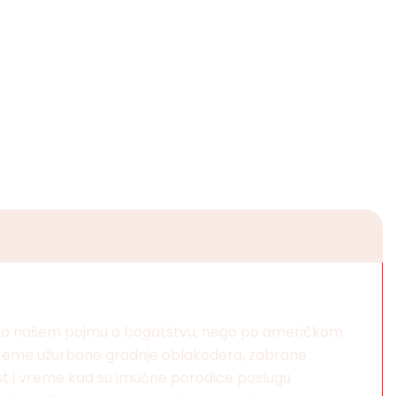
ne po našem pojmu o bogatstvu, nego po američkom.
to vreme užurbane gradnje oblakodera, zabrane
ost i vreme kad su imućne porodice poslugu