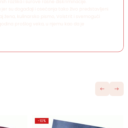
ih razlika i surove rasne diskriminacije.
er su događaji i osećanja tako živo predstavljeni
žaj žena, kulinarsko pismo, Volstrit i svemogući
ih godina prošlog veka, u njemu kao da je
-10%