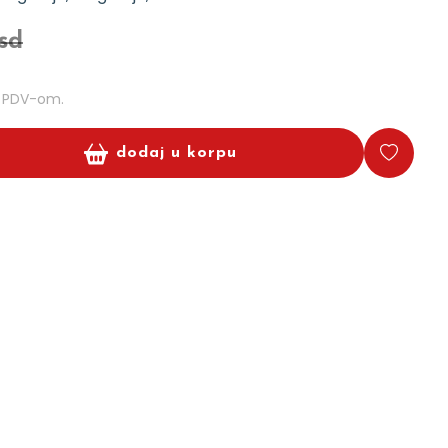
rsd
m PDV-om.
dodaj u korpu