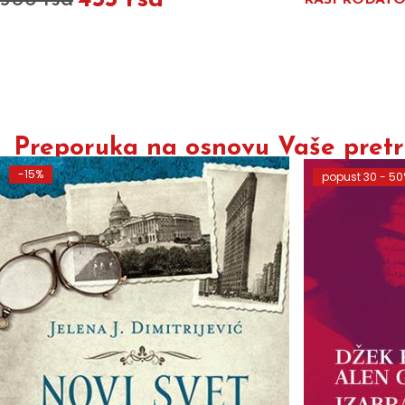
455 rsd
506 rsd
RASPRODAT
Preporuka na osnovu Vaše pretra
-15%
popust 30 - 5