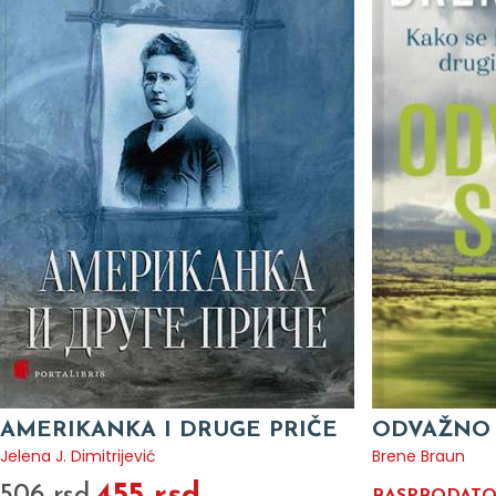
AMERIKANKA I DRUGE PRIČE
ODVAŽNO 
Jelena J. Dimitrijević
Brene Braun