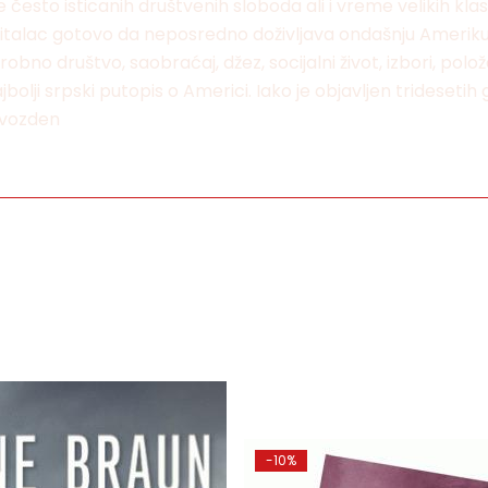
esto isticanih društvenih sloboda ali i vreme velikih klasn
čitalac gotovo da neposredno doživljava ondašnju Ameriku j
obno društvo, saobraćaj, džez, socijalni život, izbori, polo
 najbolji srpski putopis o Americi. Iako je objavljen trideset
 Gvozden
-10%