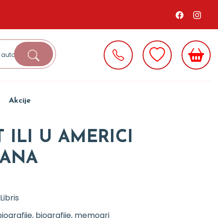
Akcije
 ILI U AMERICI
DANA
Libris
iografije, biografije, memoari