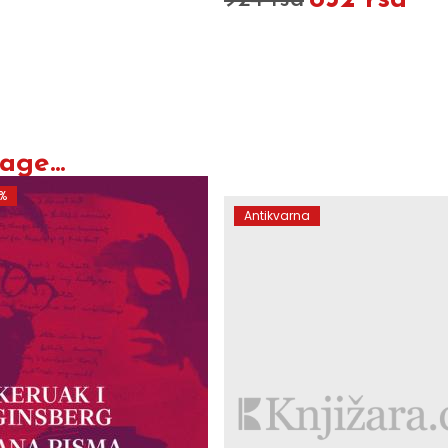
832 rsd
924 rsd
O
ge...
0%
Antikvarna