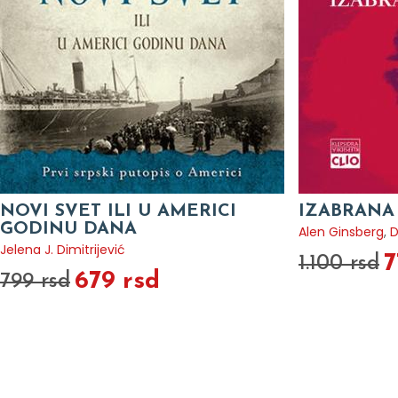
NOVI SVET ILI U AMERICI
IZABRANA
GODINU DANA
Alen Ginsberg
,
D
Jelena J. Dimitrijević
7
1.100 rsd
679 rsd
799 rsd