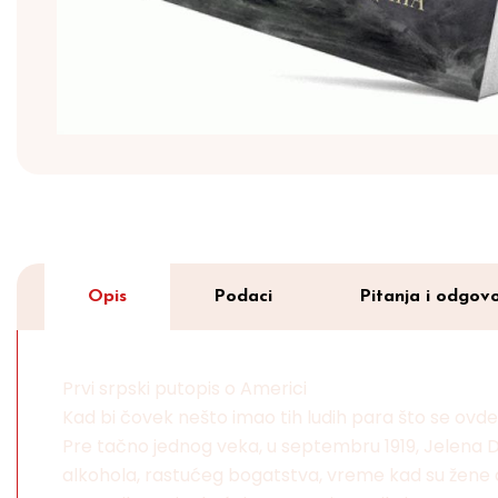
Opis
Podaci
Pitanja i odgovo
Prvi srpski putopis o Americi
Kad bi čovek nešto imao tih ludih para što se ov
Pre tačno jednog veka, u septembru 1919, Jelena Di
alkohola, rastućeg bogatstva, vreme kad su žene 