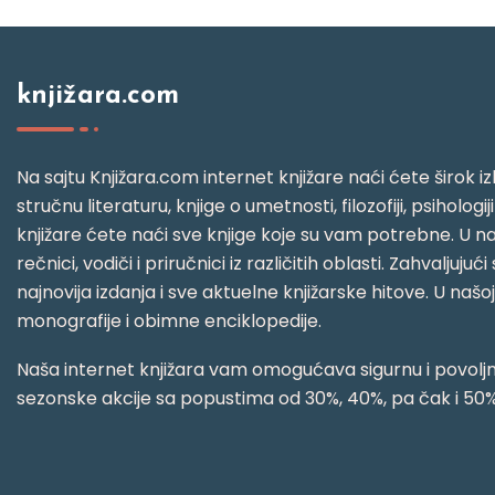
knjižara.com
Na sajtu Knjižara.com internet knjižare naći ćete širok izb
stručnu literaturu, knjige o umetnosti, filozofiji, psihologij
knjižare ćete naći sve knjige koje su vam potrebne. U naš
rečnici, vodiči i priručnici iz različitih oblasti. Zahval
najnovija izdanja i sve aktuelne knjižarske hitove. U našo
monografije i obimne enciklopedije.
Naša internet knjižara vam omogućava sigurnu i povoljnu
sezonske akcije sa popustima od 30%, 40%, pa čak i 50%