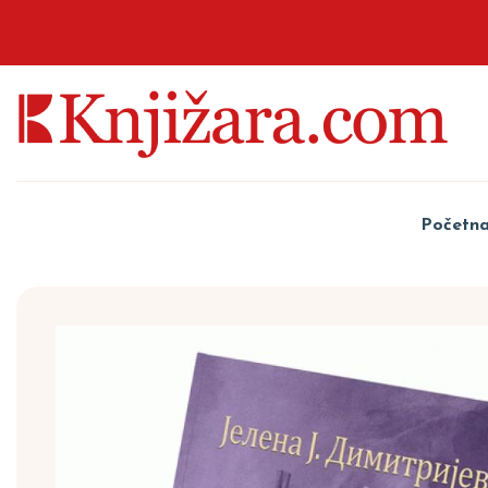
Početn