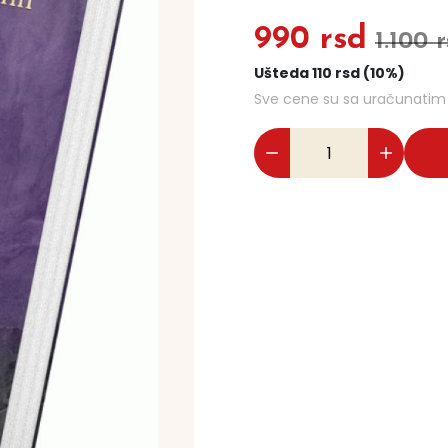
990 rsd
1.100 
Ušteda 110 rsd (10%)
Sve cene su sa uračunati