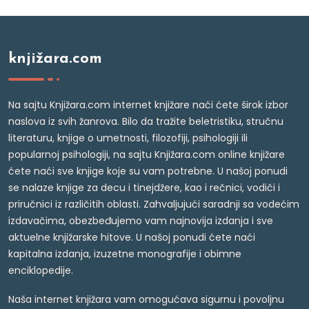
knjižara.com
Na sajtu Knjižara.com internet knjižare naći ćete širok izbor
naslova iz svih žanrova. Bilo da tražite beletristiku, stručnu
literaturu, knjige o umetnosti, filozofiji, psihologiji ili
popularnoj psihologiji, na sajtu Knjižara.com online knjižare
ćete naći sve knjige koje su vam potrebne. U našoj ponudi
se nalaze knjige za decu i tinejdžere, kao i rečnici, vodiči i
priručnici iz različitih oblasti. Zahvaljujući saradnji sa vodećim
izdavačima, obezbeđujemo vam najnovija izdanja i sve
aktuelne knjižarske hitove. U našoj ponudi ćete naći
kapitalna izdanja, izuzetne monografije i obimne
enciklopedije.
Naša internet knjižara vam omogućava sigurnu i povoljnu