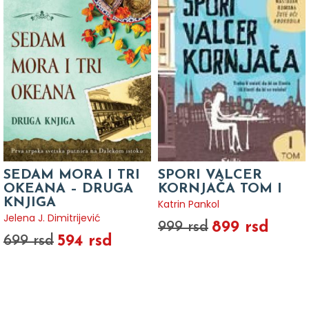
SEDAM MORA I TRI
SPORI VALCER
OKEANA – DRUGA
KORNJAČA TOM I
KNJIGA
Katrin Pankol
Jelena J. Dimitrijević
899 rsd
999 rsd
594 rsd
699 rsd