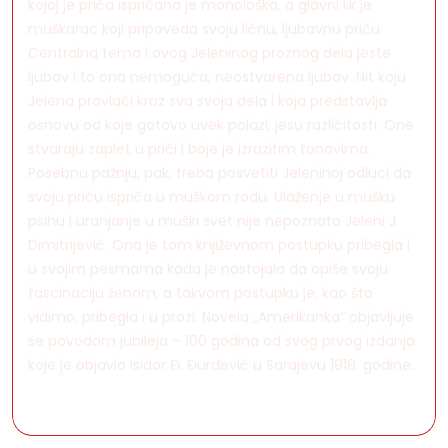
kojoj je priča ispričana je monološka, a glavni lik je
muškarac koji pripoveda svoju ličnu, ljubavnu priču.
Centralna tema i ovog Jeleninog proznog dela jeste
ljubav i to ona nemoguća, neostvarena ljubav. Nit koju
Jelena provlači kroz sva svoja dela i koja predstavlja
osnovu od koje gotovo uvek polazi, jesu različitosti. One
stvaraju zaplet u priči i boje je izrazitim tonovima.
Posebnu pažnju, pak, treba posvetiti Jeleninoj odluci da
svoju priču ispriča u muškom rodu. Ulaženje u mušku
psihu i uranjanje u muški svet nije nepoznato Jeleni J.
Dimitrijević. Ona je tom književnom postupku pribegla i
u svojim pesmama kada je nastojala da opiše svoju
fascinaciju ženom, a takvom postupku je, kao što
vidimo, pribegla i u prozi. Novela „Amerikanka“ objavljuje
se povodom jubileja – 100 godina od svog prvog izdanja
koje je objavio Isidor Đ. Đurđević u Sarajevu 1918. godine.