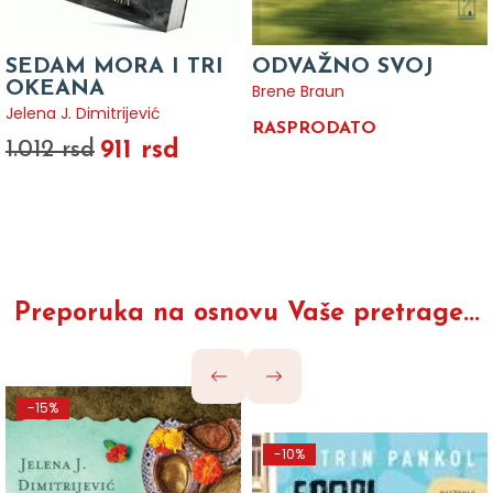
SEDAM MORA I TRI
ODVAŽNO SVOJ
OKEANA
Brene Braun
Jelena J. Dimitrijević
RASPRODATO
911 rsd
1.012 rsd
Preporuka na osnovu Vaše pretrage...
-15%
-10%