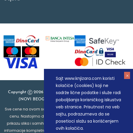
Sajt www.knjizara.com koristi
kolačiće (cookies) koji ne
sadrže lične podatke i služe radi
Copyright
2026 Knjizara.com - MAKART DOO BEOGRAD
poboljšanja korisničkog iskustva
(NOVI BEOGRAD), PIB: 105184104, MB: 20337524
veb stranice. Prisutnost na veb
Sve cene na ovom sajtu iskazane su u dinarima. PDV je uračunat u
sajtu, podrazumeva da se
cenu. Nastojimo da budemo što precizniji u opisu proizvoda,
posetioci slažu sa korišćenjem
prikazu slika i samih cena, ali ne možemo garantovati da su sve
ovih kolačića.
informacije kompletne i bez grešaka. Svi artikli prikazani na sajtu su