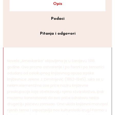
Opis
Podaci
Pitanja i odgovori
Novela „Amerikanka“ objavljena je u Sarajevu 1918.
godine. Ovo prozno ostvarenje i po formi i po tematici
odudara od celokupnog književnog opusa srpske
književnice Jelene J. Dimitrijević (1862-1945). Iako se u
nekim elementima ove priče naziru književne
preokupacije koje obeležavaju njeno stvaralaštvo, ipak
možemo konstatovati da ova priča odražava nešto
drugačiju piščevu zamisao. Ona ukida književni monopol
njenih tema i uspostavlja nov kulturološki krug.1 Forma u