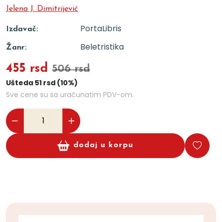
Jelena J. Dimitrijević
PortaLibris
Izdavač:
Beletristika
Žanr:
455 rsd
506 rsd
Ušteda 51 rsd (10%)
Sve cene su sa uračunatim PDV-om.
dodaj u korpu