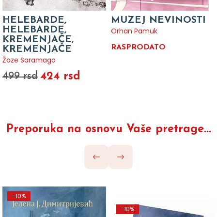
HELEBARDE,
MUZEJ NEVINOSTI
HELEBARDE,
Orhan Pamuk
KREMENJAČE,
RASPRODATO
KREMENJAČE
Žoze Saramago
424 rsd
499 rsd
Preporuka na osnovu Vaše pretrage...
-10%
-10%