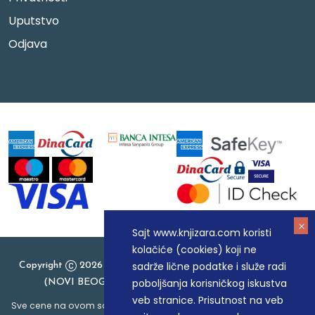
Uputstvo
Odjava
Sajt www.knjizara.com koristi
kolačiće (cookies) koji ne
sadrže lične podatke i služe radi
Copyright
2026 Knjizara.com - MAKART DOO BEOGRAD
poboljšanja korisničkog iskustva
(NOVI BEOGRAD), PIB: 105184104, MB: 20337524
veb stranice. Prisutnost na veb
Sve cene na ovom sajtu iskazane su u dinarima. PDV je uračunat u