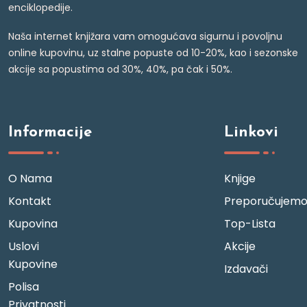
enciklopedije.
Naša internet knjižara vam omogućava sigurnu i povoljnu
online kupovinu, uz stalne popuste od 10-20%, kao i sezonske
akcije sa popustima od 30%, 40%, pa čak i 50%.
Informacije
Linkovi
O Nama
Knjige
Kontakt
Preporučujem
Kupovina
Top-Lista
Uslovi
Akcije
Kupovine
Izdavači
Polisa
Privatnosti