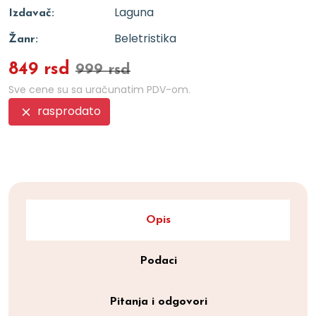
Laguna
Izdavač:
Beletristika
Žanr:
849 rsd
999 rsd
Sve cene su sa uračunatim PDV-om.
rasprodato
Opis
Podaci
Pitanja i odgovori