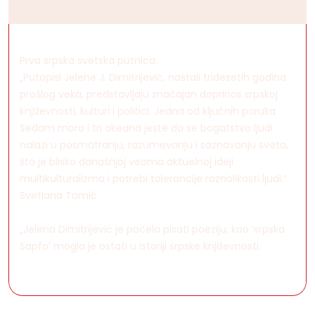
Prva srpska svetska putnica.
„Putopisi Jelene J. Dimitrijević, nastali tridesetih godina
prošlog veka, predstavljaju značajan doprinos srpskoj
književnosti, kulturi i politici. Jedna od ključnih poruka
Sedam mora i tri okeana jeste da se bogatstvo ljudi
nalazi u posmatranju, razumevanju i saznavanju sveta,
što je blisko današnjoj veoma aktuelnoj ideji
multikulturalizma i potrebi tolerancije raznolikosti ljudi.“
Svetlana Tomić
„Jelena Dimitrijević je počela pisati poeziju; kao ’srpska
Sapfo’ mogla je ostati u istoriji srpske književnosti.