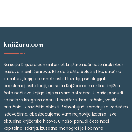
knjižara.com
Na sajtu Knjižara.com internet knjižare naći ćete širok izbor
naslova iz svih žanrova. Bilo da tražite beletristiku, stručnu
literaturu, knjige o umetnosti, filozofiji, psihologiji ili
popularnoj psihologiji, na sajtu Knjižara.com online knjižare
ćete naći sve knjige koje su vam potrebne. U našoj ponudi
se nalaze knjige za decu i tinejdžere, kao i rečnici, vodiči i
priručnici iz različitih oblasti. Zahvaljujući saradnji sa vodećim
izdavačima, obezbeđujemo vam najnovija izdanja i sve
aktuelne knjižarske hitove. U našoj ponudi ćete naći
kapitalna izdanja, izuzetne monografije i obimne