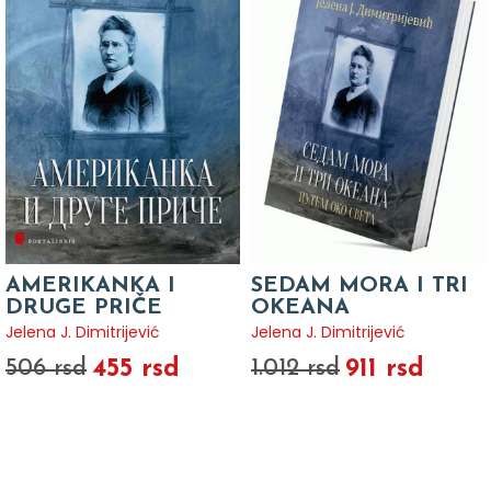
AMERIKANKA I
SEDAM MORA I TRI
DRUGE PRIČE
OKEANA
Jelena J. Dimitrijević
Jelena J. Dimitrijević
455 rsd
911 rsd
506 rsd
1.012 rsd