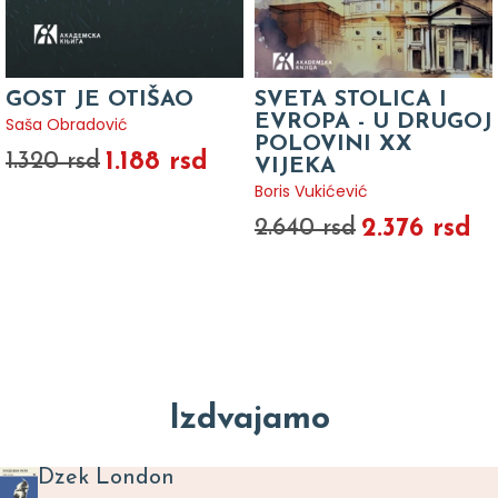
GOST JE OTIŠAO
SVETA STOLICA I
EVROPA - U DRUGOJ
Saša Obradović
POLOVINI XX
1.188 rsd
1.320 rsd
VIJEKA
Boris Vukićević
2.376 rsd
2.640 rsd
Izdvajamo
Dzek London