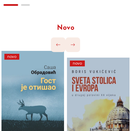
Novo
novo
novo