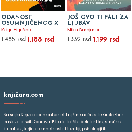
ODANOST
JOŠ OVO TI FALI ZA
OSUMNJIČENOG X
LJUBAV
Keigo Higašino
Milan Damjanac
1.188 rsd
1.199 rsd
1.485 rsd
1.332 rsd
knjižara.com
Na sajtu Knjižara.com internet knjižare naći ćete širok izbor
naslova iz svih žanrova. Bilo da tražite beletristiku, stručnu
literaturu, knjige o umetnosti, filozofiji, psihologiji ili