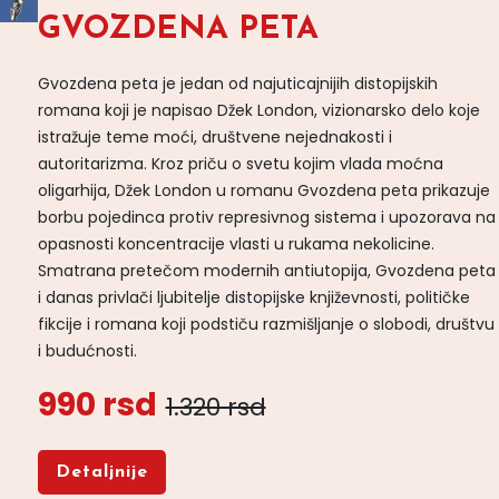
GVOZDENA PETA
Gvozdena peta je jedan od najuticajnijih distopijskih
romana koji je napisao Džek London, vizionarsko delo koje
istražuje teme moći, društvene nejednakosti i
autoritarizma. Kroz priču o svetu kojim vlada moćna
oligarhija, Džek London u romanu Gvozdena peta prikazuje
borbu pojedinca protiv represivnog sistema i upozorava na
opasnosti koncentracije vlasti u rukama nekolicine.
Smatrana pretečom modernih antiutopija, Gvozdena peta
i danas privlači ljubitelje distopijske književnosti, političke
fikcije i romana koji podstiču razmišljanje o slobodi, društvu
i budućnosti.
990 rsd
1.320 rsd
Detaljnije