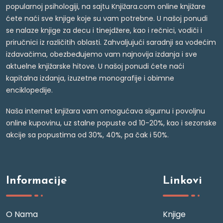
popularnoj psihologiji, na sajtu Knjižara.com online knjižare
ćete naći sve knjige koje su vam potrebne. U našoj ponudi
se nalaze knjige za decu i tinejdžere, kao i rečnici, vodiči i
priručnici iz različitih oblasti. Zahvaljujući saradnji sa vodećim
izdavačima, obezbeđujemo vam najnovija izdanja i sve
aktuelne knjižarske hitove. U našoj ponudi ćete naći
kapitalna izdanja, izuzetne monografije i obimne
enciklopedije.
Naša internet knjižara vam omogućava sigurnu i povoljnu
online kupovinu, uz stalne popuste od 10-20%, kao i sezonske
akcije sa popustima od 30%, 40%, pa čak i 50%.
Informacije
Linkovi
O Nama
Knjige