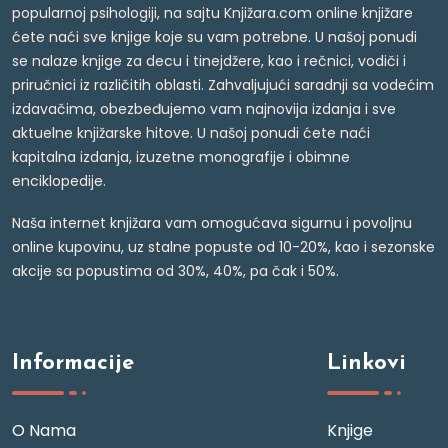
popularnoj psihologiji, na sajtu Knjižara.com online knjižare
ćete naći sve knjige koje su vam potrebne. U našoj ponudi
se nalaze knjige za decu i tinejdžere, kao i rečnici, vodiči i
priručnici iz različitih oblasti. Zahvaljujući saradnji sa vodećim
izdavačima, obezbeđujemo vam najnovija izdanja i sve
aktuelne knjižarske hitove. U našoj ponudi ćete naći
kapitalna izdanja, izuzetne monografije i obimne
enciklopedije.
Naša internet knjižara vam omogućava sigurnu i povoljnu
online kupovinu, uz stalne popuste od 10-20%, kao i sezonske
akcije sa popustima od 30%, 40%, pa čak i 50%.
Informacije
Linkovi
O Nama
Knjige