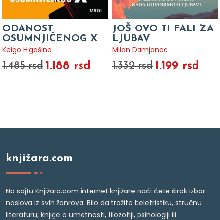
ODANOST
JOŠ OVO TI FALI ZA
OSUMNJIČENOG X
LJUBAV
Keigo Higašino
Milan Damjanac
1.188 rsd
1.199 rsd
1.485 rsd
1.332 rsd
knjižara.com
Na sajtu Knjižara.com internet knjižare naći ćete širok izbor
naslova iz svih žanrova. Bilo da tražite beletristiku, stručnu
literaturu, knjige o umetnosti, filozofiji, psihologiji ili