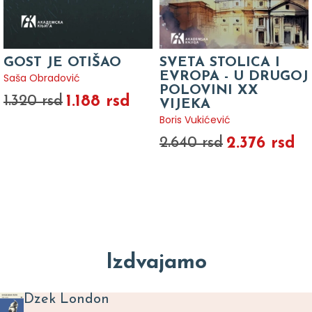
GOST JE OTIŠAO
SVETA STOLICA I
EVROPA - U DRUGOJ
Saša Obradović
POLOVINI XX
1.188 rsd
1.320 rsd
VIJEKA
Boris Vukićević
2.376 rsd
2.640 rsd
Izdvajamo
Dzek London