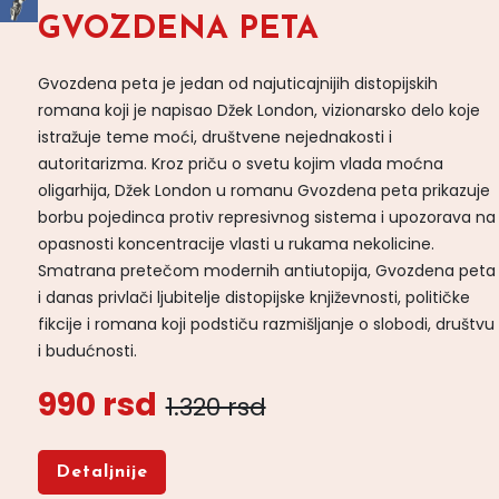
GVOZDENA PETA
Gvozdena peta je jedan od najuticajnijih distopijskih
romana koji je napisao Džek London, vizionarsko delo koje
istražuje teme moći, društvene nejednakosti i
autoritarizma. Kroz priču o svetu kojim vlada moćna
oligarhija, Džek London u romanu Gvozdena peta prikazuje
borbu pojedinca protiv represivnog sistema i upozorava na
opasnosti koncentracije vlasti u rukama nekolicine.
Smatrana pretečom modernih antiutopija, Gvozdena peta
i danas privlači ljubitelje distopijske književnosti, političke
fikcije i romana koji podstiču razmišljanje o slobodi, društvu
i budućnosti.
990 rsd
1.320 rsd
Detaljnije