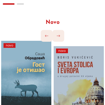
Novo
novo
novo