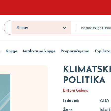
Knjige
a
Knjige
Antikvarne knjige
Preporučujemo
Top-lista
KLIMATSK
POLITIKA
Entoni Gidens
CLIO
Izdavač:
Istori
Žanr: