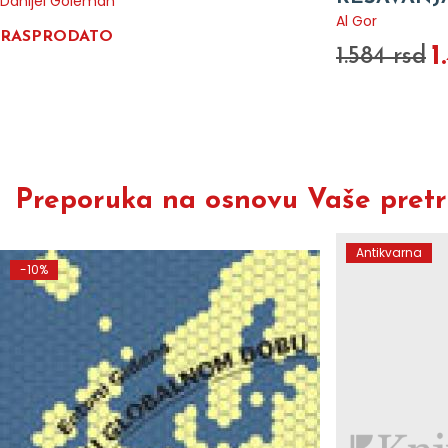
Danijel Goleman
Al Gor
RASPRODATO
1
1.584 rsd
Preporuka na osnovu Vaše pretra
Antikvarna
-10%