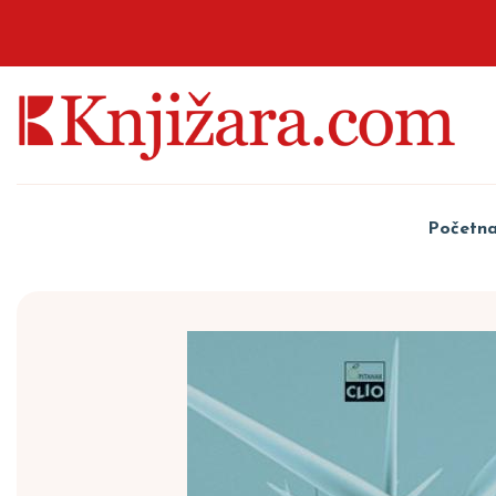
Početn