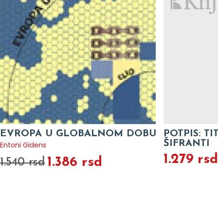
EVROPA U GLOBALNOM DOBU
POTPIS: TI
ŠIFRANTI
Entoni Gidens
1.279 rsd
1.386 rsd
1.540 rsd