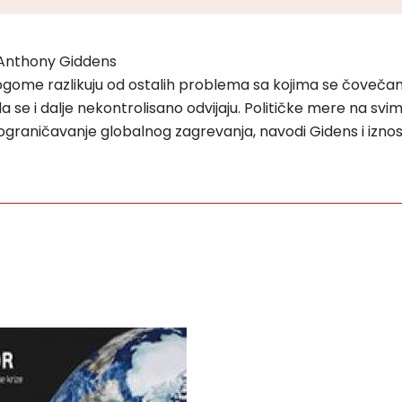
/ Anthony Giddens
me razlikuju od ostalih problema sa kojima se čovečanst
a se i dalje nekontrolisano odvijaju. Političke mere na sv
aničavanje globalnog zagrevanja, navodi Gidens i iznosi