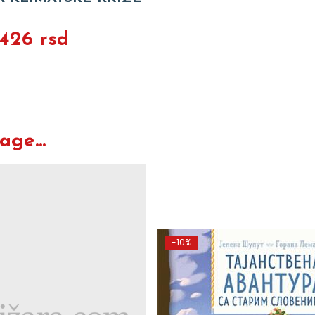
.426 rsd
ge...
-10%