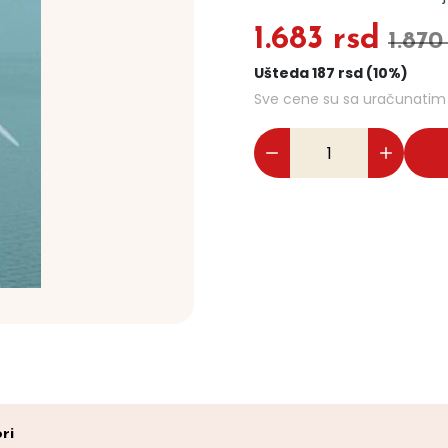
1.683 rsd
1.870
Ušteda 187 rsd (10%)
Sve cene su sa uračunati
ri