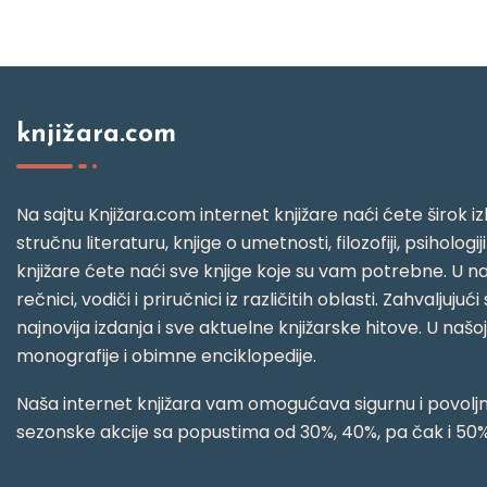
knjižara.com
Na sajtu Knjižara.com internet knjižare naći ćete širok izb
stručnu literaturu, knjige o umetnosti, filozofiji, psihologij
knjižare ćete naći sve knjige koje su vam potrebne. U naš
rečnici, vodiči i priručnici iz različitih oblasti. Zahval
najnovija izdanja i sve aktuelne knjižarske hitove. U našo
monografije i obimne enciklopedije.
Naša internet knjižara vam omogućava sigurnu i povoljnu
sezonske akcije sa popustima od 30%, 40%, pa čak i 50%