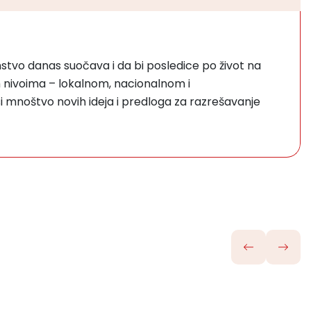
vo danas suočava i da bi posledice po život na
im nivoima – lokalnom, nacionalnom i
 mnoštvo novih ideja i predloga za razrešavanje