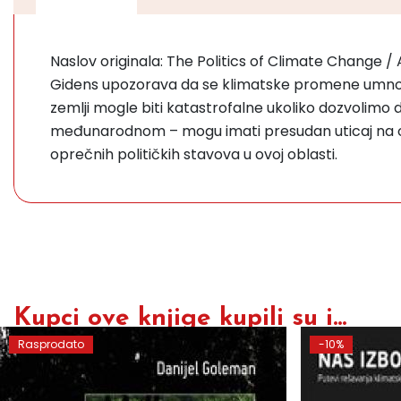
Naslov originala: The Politics of Climate Change 
Gidens upozorava da se klimatske promene umnogo
zemlji mogle biti katastrofalne ukoliko dozvolimo d
međunarodnom – mogu imati presudan uticaj na ogr
oprečnih političkih stavova u ovoj oblasti.
Kupci ove knjige kupili su i...
Rasprodato
-10%