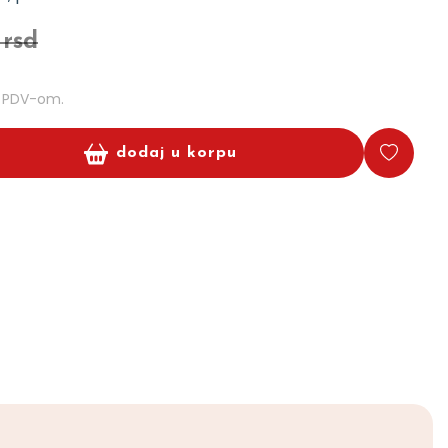
 rsd
m PDV-om.
dodaj u korpu