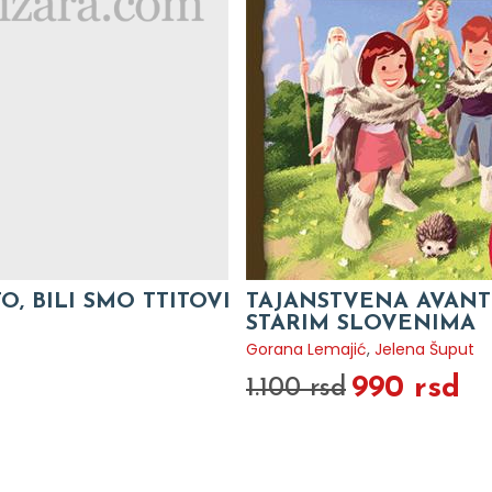
TO, BILI SMO TTITOVI
TAJANSTVENA AVANT
STARIM SLOVENIMA
Gorana Lemajić
,
Jelena Šuput
990 rsd
1.100 rsd