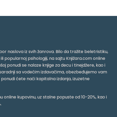
or naslova iz svih žanrova. Bilo da tražite beletristiku,
i ili popularnoj psihologiji, na sajtu Knjižara.com online
oj ponudi se nalaze knjige za decu i tinejdžere, kao i
jujući saradnji sa vodećim izdavačima, obezbeđujemo vam
j ponudi ćete naći kapitalna izdanja, izuzetne
 online kupovinu, uz stalne popuste od 10-20%, kao i
.