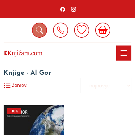
Knjige - Al Gor
Žanrovi
-10%