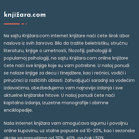
knjižara.com
Na sajtu Knjižara.com internet knjižare naći ćete širok izbor
naslova iz svih žanrova. Bilo da tražite beletristiku, stručnu
literaturu, knjige o umetnosti, filozofiji, psihologiji ili
popularnoj psihologiji, na sajtu Knjižara.com online knjižare
ćete naći sve knjige koje su vam potrebne. U našoj ponudi
se nalaze knjige za decu i tinejdžere, kao i rečnici, vodiči i
priručnici iz različitih oblasti. Zahvaljujući saradnji sa vodećim
izdavačima, obezbeđujemo vam najnovija izdanja i sve
aktuelne knjižarske hitove. U našoj ponudi ćete naći
kapitalna izdanja, izuzetne monografije i obimne
enciklopedije.
Naša internet knjižara vam omogućava sigurnu i povoljnu
online kupovinu, uz stalne popuste od 10-20%, kao i sezonske
akcije sa popustima od 30%, 40%, pa čak i 50%.