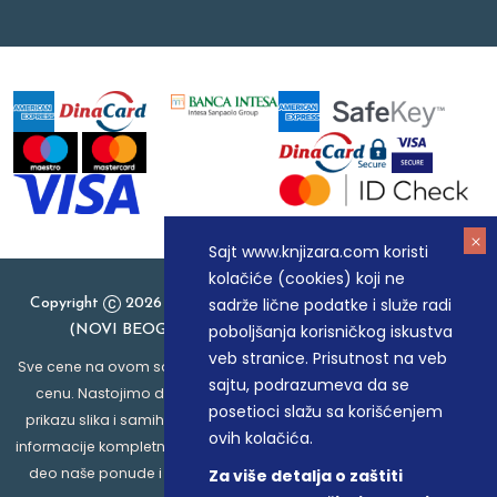
Sajt www.knjizara.com koristi
kolačiće (cookies) koji ne
sadrže lične podatke i služe radi
Copyright
2026 Knjizara.com - MAKART DOO BEOGRAD
poboljšanja korisničkog iskustva
(NOVI BEOGRAD), PIB: 105184104, MB: 20337524
veb stranice. Prisutnost na veb
Sve cene na ovom sajtu iskazane su u dinarima. PDV je uračunat u
sajtu, podrazumeva da se
cenu. Nastojimo da budemo što precizniji u opisu proizvoda,
posetioci slažu sa korišćenjem
prikazu slika i samih cena, ali ne možemo garantovati da su sve
ovih kolačića.
informacije kompletne i bez grešaka. Svi artikli prikazani na sajtu su
deo naše ponude i ne podrazumeva da su dostupni u svakom
Za više detalja o zaštiti