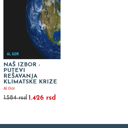
NAŠ IZBOR -
PUTEVI
REŠAVANJA
KLIMATSKE KRIZE
Al Gor
1.426 rsd
1.584 rsd