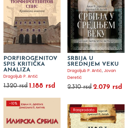
PORFIROGENITOV
SRBIJA U
SPIS KRITIČKA
SREDNJEM VEKU
ANALIZA
Dragoljub P. Antić
,
Jovan
Dragoljub P. Antić
Deretić
1.188 rsd
1.320 rsd
2.079 rsd
2.310 rsd
-10%
Rasprodato