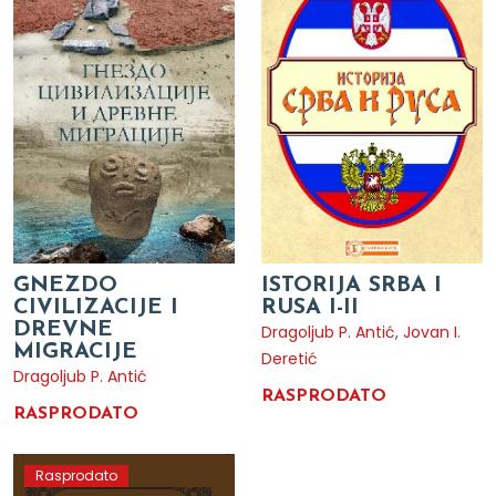
GNEZDO
ISTORIJA SRBA I
CIVILIZACIJE I
RUSA I-II
DREVNE
Dragoljub P. Antić
,
Jovan I.
MIGRACIJE
Deretić
Dragoljub P. Antić
RASPRODATO
RASPRODATO
Rasprodato