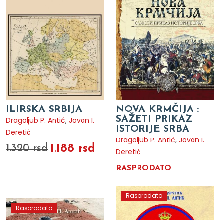
ILIRSKA SRBIJA
NOVA KRMČIJA :
SAŽETI PRIKAZ
Dragoljub P. Antić
,
Jovan I.
ISTORIJE SRBA
Deretić
Dragoljub P. Antić
,
Jovan I.
1.188 rsd
1.320 rsd
Deretić
RASPRODATO
Rasprodato
Rasprodato