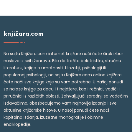
knjižara.com
Na sajtu Knjižara.com internet knjižare naći ćete širok izbor
naslova iz svih žanrova. Bilo da tražite beletristiku, stručnu
literaturu, knjige o umetnosti, filozofiji, psihologiji ili
popularnoj psihologiji, na sajtu Knjižara.com online knjižare
ćete naći sve knjige koje su vam potrebne. U našoj ponudi
se nalaze knjige za decu i tinejdžere, kao i rečnici, vodiči i
priručnici iz različitih oblasti. Zahvaljujući saradnji sa vodećim
izdavačima, obezbeđujemo vam najnovija izdanja i sve
aktuelne knjižarske hitove. U našoj ponudi ćete naći
kapitalna izdanja, izuzetne monografije i obimne
enciklopedije.