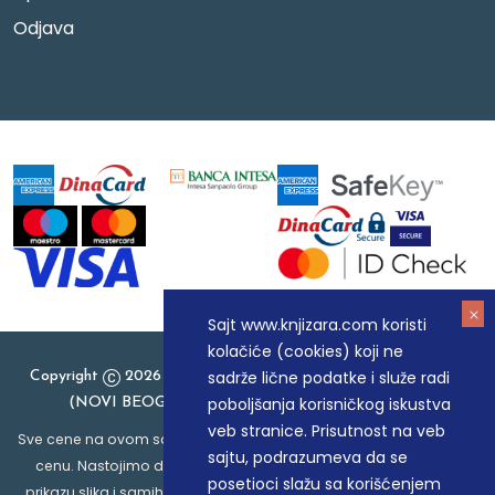
Odjava
Sajt www.knjizara.com koristi
kolačiće (cookies) koji ne
sadrže lične podatke i služe radi
Copyright
2026 Knjizara.com - MAKART DOO BEOGRAD
poboljšanja korisničkog iskustva
(NOVI BEOGRAD), PIB: 105184104, MB: 20337524
veb stranice. Prisutnost na veb
Sve cene na ovom sajtu iskazane su u dinarima. PDV je uračunat u
sajtu, podrazumeva da se
cenu. Nastojimo da budemo što precizniji u opisu proizvoda,
posetioci slažu sa korišćenjem
prikazu slika i samih cena, ali ne možemo garantovati da su sve