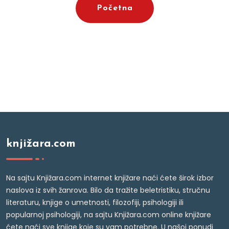
Početna
knjižara.com
Na sajtu Knjižara.com internet knjižare naći ćete širok izbor
naslova iz svih žanrova. Bilo da tražite beletristiku, stručnu
literaturu, knjige o umetnosti, filozofiji, psihologiji ili
popularnoj psihologiji, na sajtu Knjižara.com online knjižare
ćete naći sve knjige koje su vam potrebne. U našoj ponudi