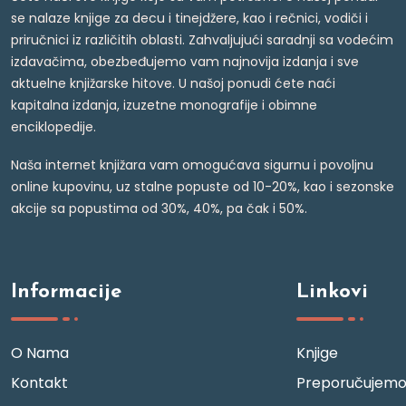
se nalaze knjige za decu i tinejdžere, kao i rečnici, vodiči i
priručnici iz različitih oblasti. Zahvaljujući saradnji sa vodećim
izdavačima, obezbeđujemo vam najnovija izdanja i sve
aktuelne knjižarske hitove. U našoj ponudi ćete naći
kapitalna izdanja, izuzetne monografije i obimne
enciklopedije.
Naša internet knjižara vam omogućava sigurnu i povoljnu
online kupovinu, uz stalne popuste od 10-20%, kao i sezonske
akcije sa popustima od 30%, 40%, pa čak i 50%.
Informacije
Linkovi
O Nama
Knjige
Kontakt
Preporučujem