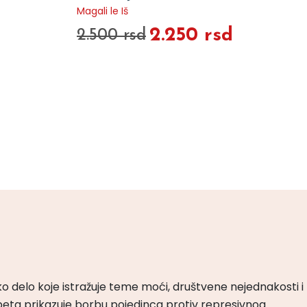
Magali le Iš
2.250 rsd
2.500 rsd
ko delo koje istražuje teme moći, društvene nejednakosti i
peta prikazuje borbu pojedinca protiv represivnog