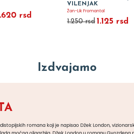
VILENJAK
Žan-Lik Fromantal
1.620 rsd
1.125 rsd
1.250 rsd
Izdvajamo
TA
 distopijskih romana koji je napisao Džek London, vizionars
m vlada moćna oligarhija, Džek London u romanu Gvozdena 