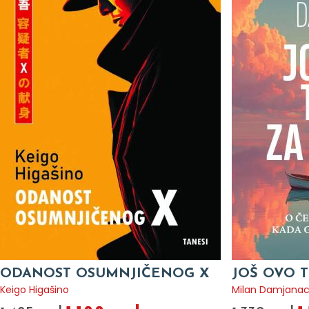
ODANOST OSUMNJIČENOG X
JOŠ OVO T
Keigo Higašino
Milan Damjana