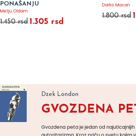
PONAŠANJU
Darko Macan
Metju Oldam
1.800 rsd
1.305 rsd
1.450 rsd
Dzek London
GVOZDENA PE
Gvozdena peta je jedan od najuticajnijih
autoritarizma. Kroz priču o svetu koji