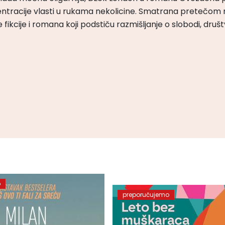
ntracije vlasti u rukama nekolicine. Smatrana pretečom m
čke fikcije i romana koji podstiču razmišljanje o slobodi, druš
o
preporučujemo