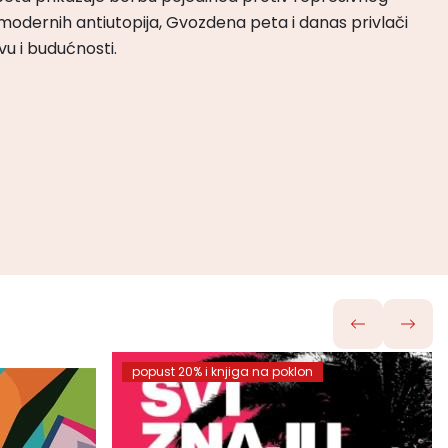
odernih antiutopija, Gvozdena peta i danas privlači
tvu i budućnosti.
popust 20% i knjiga na poklon