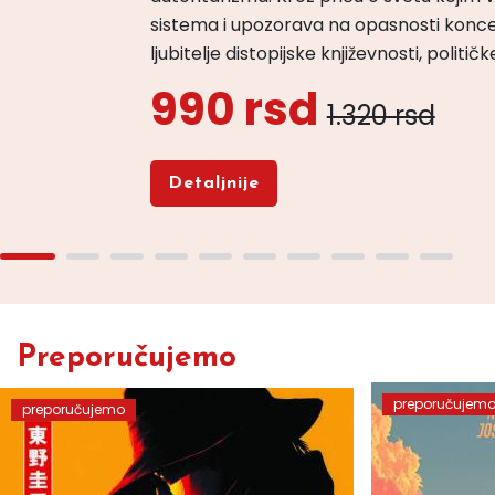
sistema i upozorava na opasnosti konce
ljubitelje distopijske književnosti, politi
990 rsd
1.320 rsd
Detaljnije
Preporučujemo
preporučujem
preporučujemo