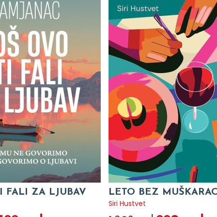
I FALI ZA LJUBAV
LETO BEZ MUŠKARA
c
Siri Hustvet