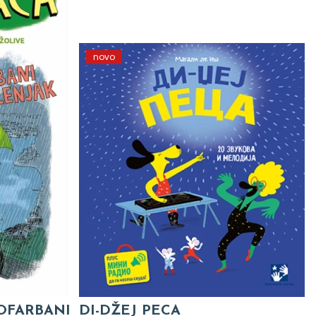
novo
 OFARBANI
DI-DŽEJ PECA