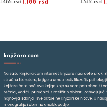
1.188 rsd
1
1.485 rsd
1.332 rsd
knjižara.com
Na sajtu Knjižara.com internet knjižare naći ćete širok izb
stručnu literaturu, knjige o umetnosti, filozofiji, psihologij
knjižare ćete naći sve knjige koje su vam potrebne. U naš
rečnici, vodiči i priručnici iz različitih oblasti. Zahval
najnovija izdanja i sve aktuelne knjižarske hitove. U našo
monografije i obimne enciklopedije.