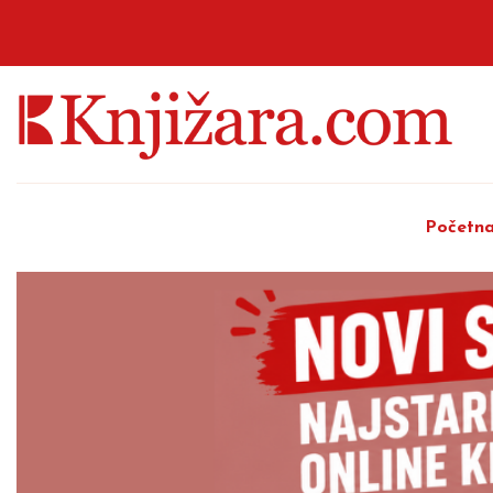
Početn