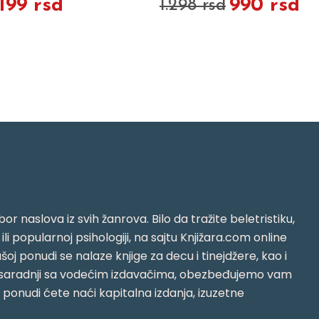
.199 rsd
990 rsd
1.298 rsd
or naslova iz svih žanrova. Bilo da tražite beletristiku,
i ili popularnoj psihologiji, na sajtu Knjižara.com online
oj ponudi se nalaze knjige za decu i tinejdžere, kao i
jujući saradnji sa vodećim izdavačima, obezbeđujemo vam
j ponudi ćete naći kapitalna izdanja, izuzetne