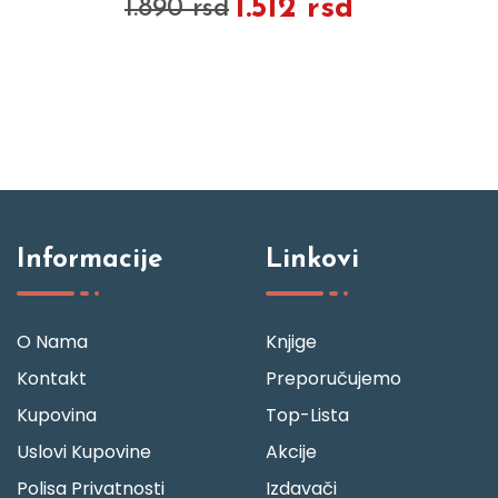
1.512 rsd
1.890 rsd
Informacije
Linkovi
O Nama
Knjige
Kontakt
Preporučujemo
Kupovina
Top-Lista
Uslovi Kupovine
Akcije
Polisa Privatnosti
Izdavači