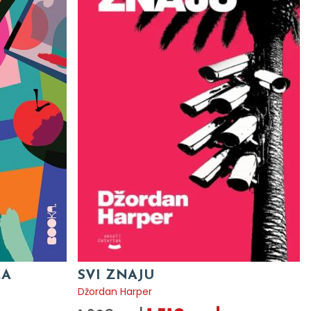
CA
SVI ZNAJU
Džordan Harper