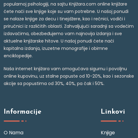
popularnoj psihologiji, na sajtu Knjižara.com online knjižare
ćete naći sve knjige koje su vam potrebne. U našoj ponudi
se nalaze knjige za decu i tinejdžere, kao i rečnici, vodiči i
priručnici iz različitih oblasti. Zahvaljujući saradnji sa vodećim
izdavačima, obezbeđujemo vam najnovija izdanja i sve
aktuelne knjižarske hitove. U našoj ponudi ćete naći
kapitalna izdanja, izuzetne monografije i obimne
enciklopedije.
Naša internet knjižara vam omogućava sigurnu i povoljnu
online kupovinu, uz stalne popuste od 10-20%, kao i sezonske
akcije sa popustima od 30%, 40%, pa čak i 50%.
Informacije
Linkovi
O Nama
Knjige