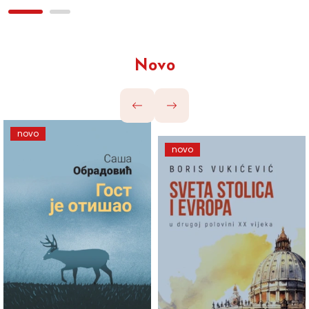
Novo
novo
novo