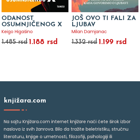
ODANOST
JOŠ OVO TI FALI ZA
OSUMNJIČENOG X
LJUBAV
Keigo Higašino
Milan Damjanac
1.188 rsd
1.199 rsd
1.485 rsd
1.332 rsd
knjižara.com
Na sajtu Knjižara.com internet knjižare naći ćete širok izbor
naslova iz svih žanrova. Bilo da tražite beletristiku, stručnu
literaturu, knjige o umetnosti, filozofiji, psihologiji ili