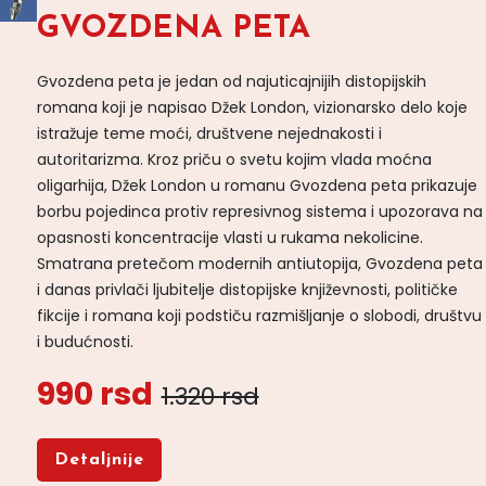
GVOZDENA PETA
Gvozdena peta je jedan od najuticajnijih distopijskih
romana koji je napisao Džek London, vizionarsko delo koje
istražuje teme moći, društvene nejednakosti i
autoritarizma. Kroz priču o svetu kojim vlada moćna
oligarhija, Džek London u romanu Gvozdena peta prikazuje
borbu pojedinca protiv represivnog sistema i upozorava na
opasnosti koncentracije vlasti u rukama nekolicine.
Smatrana pretečom modernih antiutopija, Gvozdena peta
i danas privlači ljubitelje distopijske književnosti, političke
fikcije i romana koji podstiču razmišljanje o slobodi, društvu
i budućnosti.
990 rsd
1.320 rsd
Detaljnije