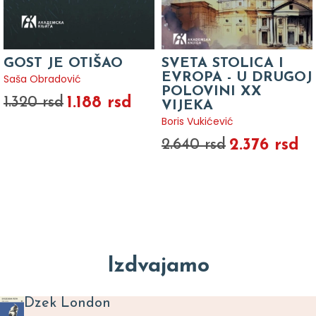
GOST JE OTIŠAO
SVETA STOLICA I
EVROPA - U DRUGOJ
Saša Obradović
POLOVINI XX
1.188 rsd
1.320 rsd
VIJEKA
Boris Vukićević
2.376 rsd
2.640 rsd
Izdvajamo
Dzek London