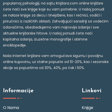
popularnoj psihologiji, na sajtu Knjižara.com online knjižare
ćete naći sve knjige koje su vam potrebne. U našoj ponudi
se nalaze knjige za decu i tinejdžere, kao i rečnici, vodiči i
priručnici iz različitih oblasti. Zahvaljujući saradnji sa vodećim
izdavačima, obezbeđujemo vam najnovija izdanja i sve
aktuelne knjižarske hitove. U našoj ponudi ćete naći
kapitalna izdanja, izuzetne monografije i obimne
enciklopedije.
Naša internet knjižara vam omogućava sigurnu i povoljnu
online kupovinu, uz stalne popuste od 10-20%, kao i sezonske
akcije sa popustima od 30%, 40%, pa čak i 50%.
Informacije
Linkovi
O Nama
Knjige