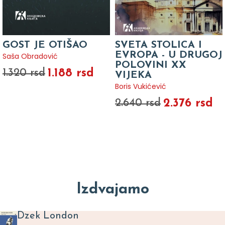
GOST JE OTIŠAO
SVETA STOLICA I
EVROPA - U DRUGOJ
Saša Obradović
POLOVINI XX
1.188 rsd
1.320 rsd
VIJEKA
Boris Vukićević
2.376 rsd
2.640 rsd
Izdvajamo
Dzek London