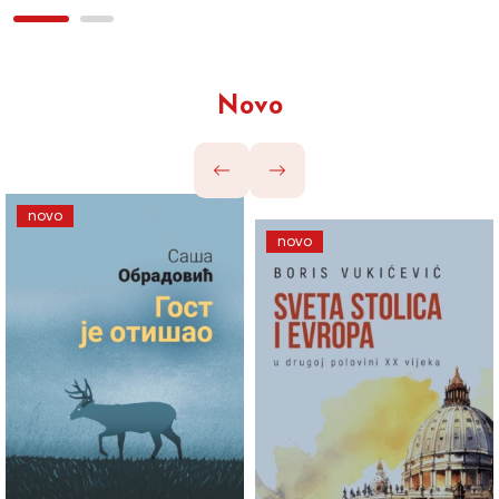
Novo
novo
novo