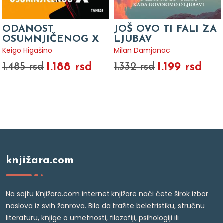
ODANOST
JOŠ OVO TI FALI ZA
OSUMNJIČENOG X
LJUBAV
Keigo Higašino
Milan Damjanac
1.188 rsd
1.199 rsd
1.485 rsd
1.332 rsd
knjižara.com
Na sajtu Knjižara.com internet knjižare naći ćete širok izbor
naslova iz svih žanrova. Bilo da tražite beletristiku, stručnu
literaturu, knjige o umetnosti, filozofiji, psihologiji ili