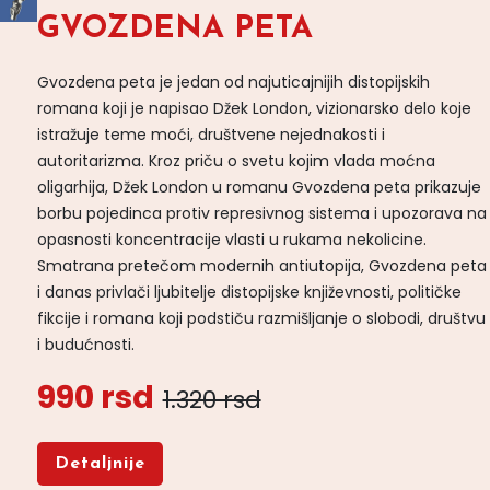
GVOZDENA PETA
Gvozdena peta je jedan od najuticajnijih distopijskih
romana koji je napisao Džek London, vizionarsko delo koje
istražuje teme moći, društvene nejednakosti i
autoritarizma. Kroz priču o svetu kojim vlada moćna
oligarhija, Džek London u romanu Gvozdena peta prikazuje
borbu pojedinca protiv represivnog sistema i upozorava na
opasnosti koncentracije vlasti u rukama nekolicine.
Smatrana pretečom modernih antiutopija, Gvozdena peta
i danas privlači ljubitelje distopijske književnosti, političke
fikcije i romana koji podstiču razmišljanje o slobodi, društvu
i budućnosti.
990 rsd
1.320 rsd
Detaljnije