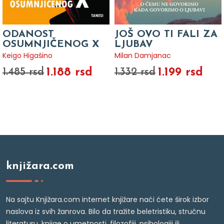
ODANOST
JOŠ OVO TI FALI ZA
OSUMNJIČENOG X
LJUBAV
Keigo Higašino
Milan Damjanac
1.188 rsd
1.199 rsd
1.485 rsd
1.332 rsd
knjižara.com
Na sajtu Knjižara.com internet knjižare naći ćete širok izbor
naslova iz svih žanrova. Bilo da tražite beletristiku, stručnu
literaturu, knjige o umetnosti, filozofiji, psihologiji ili