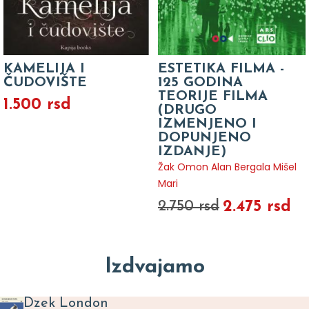
KAMELIJA I
ESTETIKA FILMA -
ČUDOVIŠTE
125 GODINA
TEORIJE FILMA
1.500 rsd
(DRUGO
IZMENJENO I
DOPUNJENO
IZDANJE)
Žak Omon Alan Bergala Mišel
Mari
2.475 rsd
2.750 rsd
Izdvajamo
Dzek London