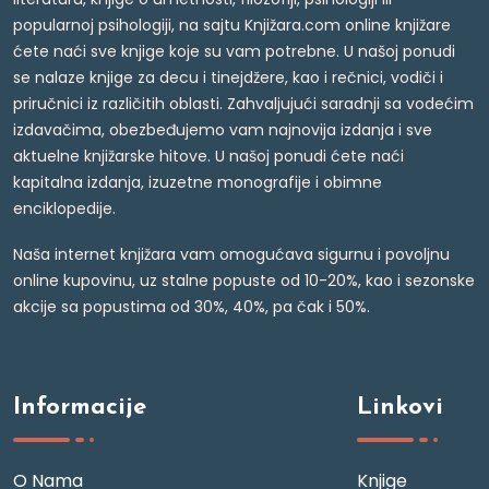
popularnoj psihologiji, na sajtu Knjižara.com online knjižare
ćete naći sve knjige koje su vam potrebne. U našoj ponudi
se nalaze knjige za decu i tinejdžere, kao i rečnici, vodiči i
priručnici iz različitih oblasti. Zahvaljujući saradnji sa vodećim
izdavačima, obezbeđujemo vam najnovija izdanja i sve
aktuelne knjižarske hitove. U našoj ponudi ćete naći
kapitalna izdanja, izuzetne monografije i obimne
enciklopedije.
Naša internet knjižara vam omogućava sigurnu i povoljnu
online kupovinu, uz stalne popuste od 10-20%, kao i sezonske
akcije sa popustima od 30%, 40%, pa čak i 50%.
Informacije
Linkovi
O Nama
Knjige