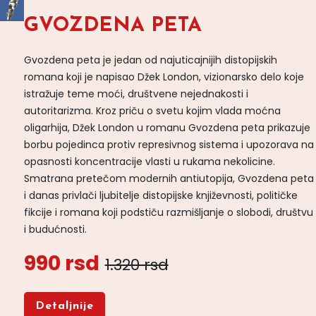
GVOZDENA PETA
Gvozdena peta je jedan od najuticajnijih distopijskih
romana koji je napisao Džek London, vizionarsko delo koje
istražuje teme moći, društvene nejednakosti i
autoritarizma. Kroz priču o svetu kojim vlada moćna
oligarhija, Džek London u romanu Gvozdena peta prikazuje
borbu pojedinca protiv represivnog sistema i upozorava na
opasnosti koncentracije vlasti u rukama nekolicine.
Smatrana pretečom modernih antiutopija, Gvozdena peta
i danas privlači ljubitelje distopijske književnosti, političke
fikcije i romana koji podstiču razmišljanje o slobodi, društvu
i budućnosti.
990 rsd
1.320 rsd
Detaljnije