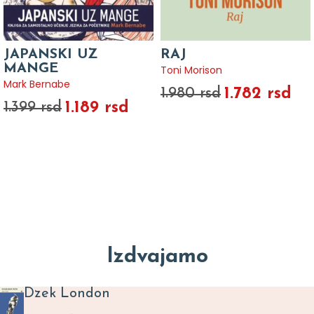
JAPANSKI UZ
RAJ
MANGE
Toni Morison
Mark Bernabe
1.782 rsd
1.980 rsd
1.189 rsd
1.399 rsd
Izdvajamo
Dzek London