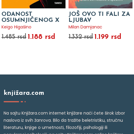
ODANOST
JOŠ OVO TI FALI ZA
OSUMNJIČENOG X
LJUBAV
Keigo Higašino
Milan Damjanac
1.188 rsd
1.199 rsd
1.485 rsd
1.332 rsd
knjižara.com
Na sajtu Knjižara.com internet knjižare naći ćete širok izbor
naslova iz svih žanrova. Bilo da tražite beletristiku, stručnu
literaturu, knjige o umetnosti, filozofiji, psihologiji ili