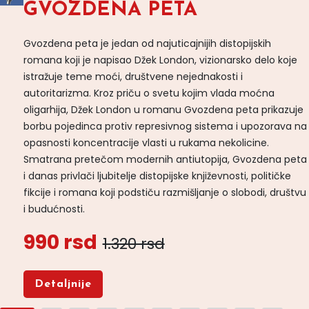
GVOZDENA PETA
Gvozdena peta je jedan od najuticajnijih distopijskih
romana koji je napisao Džek London, vizionarsko delo koje
istražuje teme moći, društvene nejednakosti i
autoritarizma. Kroz priču o svetu kojim vlada moćna
oligarhija, Džek London u romanu Gvozdena peta prikazuje
borbu pojedinca protiv represivnog sistema i upozorava na
opasnosti koncentracije vlasti u rukama nekolicine.
Smatrana pretečom modernih antiutopija, Gvozdena peta
i danas privlači ljubitelje distopijske književnosti, političke
fikcije i romana koji podstiču razmišljanje o slobodi, društvu
i budućnosti.
990 rsd
1.320 rsd
Detaljnije