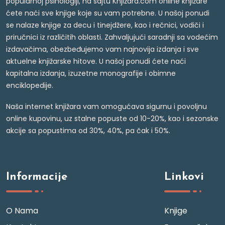
popularnoj psihologiji, na sajtu Knjižara.com online knjižare
ćete naći sve knjige koje su vam potrebne. U našoj ponudi
se nalaze knjige za decu i tinejdžere, kao i rečnici, vodiči i
priručnici iz različitih oblasti. Zahvaljujući saradnji sa vodećim
izdavačima, obezbeđujemo vam najnovija izdanja i sve
aktuelne knjižarske hitove. U našoj ponudi ćete naći
kapitalna izdanja, izuzetne monografije i obimne
enciklopedije.
Naša internet knjižara vam omogućava sigurnu i povoljnu
online kupovinu, uz stalne popuste od 10-20%, kao i sezonske
akcije sa popustima od 30%, 40%, pa čak i 50%.
Informacije
Linkovi
O Nama
Knjige