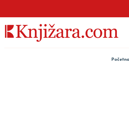
Početn