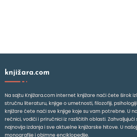
knjižara.com
Na sajtu Knjižara.com internet knjižare naći ćete širok izb
stručnu literaturu, knjige o umetnosti, filozofiji, psihologij
knjižare ćete naći sve knjige koje su vam potrebne. U naš
rečnici, vodiči i priručnici iz različitih oblasti. Zahval
najnovija izdanja i sve aktuelne knjižarske hitove. U našo
monografije i obimne enciklopedije.