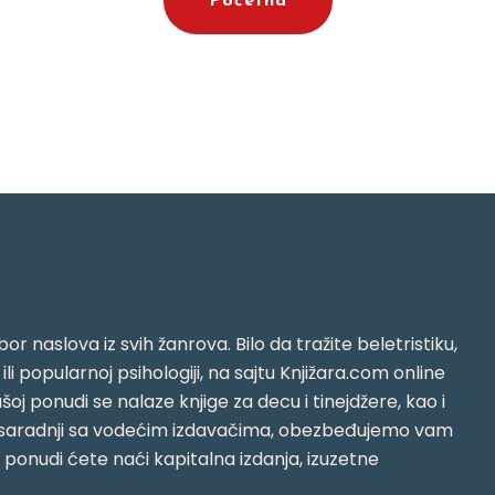
Početna
or naslova iz svih žanrova. Bilo da tražite beletristiku,
i ili popularnoj psihologiji, na sajtu Knjižara.com online
oj ponudi se nalaze knjige za decu i tinejdžere, kao i
jujući saradnji sa vodećim izdavačima, obezbeđujemo vam
j ponudi ćete naći kapitalna izdanja, izuzetne