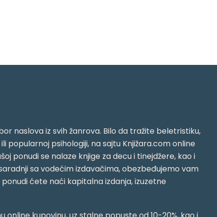
or naslova iz svih žanrova. Bilo da tražite beletristiku,
i ili popularnoj psihologiji, na sajtu Knjižara.com online
oj ponudi se nalaze knjige za decu i tinejdžere, kao i
jujući saradnji sa vodećim izdavačima, obezbeđujemo vam
j ponudi ćete naći kapitalna izdanja, izuzetne
 online kupovinu, uz stalne popuste od 10-20%, kao i