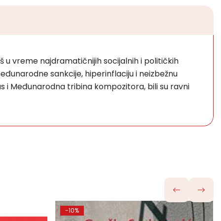
 u vreme najdramatičnijih socijalnih i političkih
međunarodne sankcije, hiperinflaciju i neizbežnu
s i Međunarodna tribina kompozitora, bili su ravni
-10%