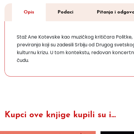
Opis
Podaci
Pitanja i odgovo
Staž Ane Kotevske kao muzičkog kritičara Politke, na
previranja koji su zadesili Srbiju od Drugog svetsk
kulturnu krizu. U tom kontekstu, redovan koncertni
čudu.
Kupci ove knjige kupili su i...