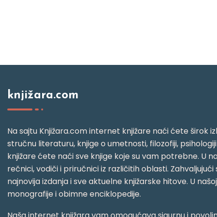
knjižara.com
Na sajtu Knjižara.com internet knjižare naći ćete širok izb
stručnu literaturu, knjige o umetnosti, filozofiji, psihologij
knjižare ćete naći sve knjige koje su vam potrebne. U naš
rečnici, vodiči i priručnici iz različitih oblasti. Zahval
najnovija izdanja i sve aktuelne knjižarske hitove. U našo
monografije i obimne enciklopedije.
Naša internet knjižara vam omogućava sigurnu i povoljnu