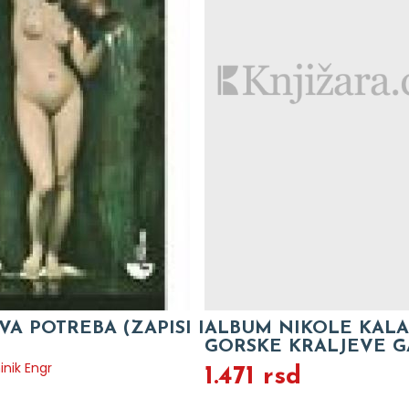
A POTREBA (ZAPISI I
ALBUM NIKOLE KALAB
GORSKE KRALJEVE 
nik Engr
1.471 rsd