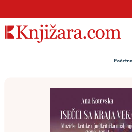
Početn