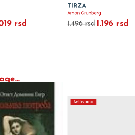
TIRZA
Arnon Grunberg
.019 rsd
1.196 rsd
1.496 rsd
ge...
Antikvarna