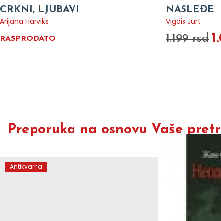
CRKNI, LJUBAVI
NASLEĐE
Arijana Harviks
Vigdis Jurt
1
1.199 rsd
RASPRODATO
Preporuka na osnovu Vaše pretra
Antikvarna