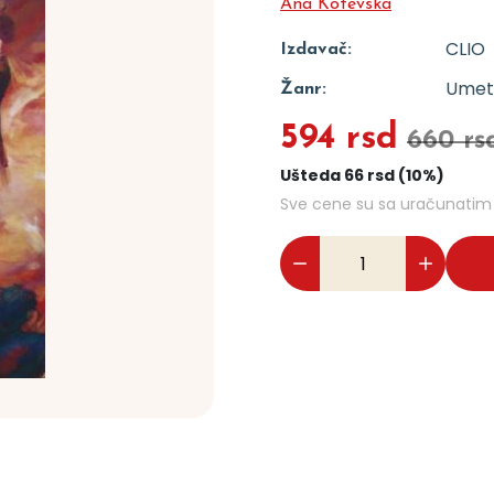
Ana Kotevska
CLIO
Izdavač:
Umetn
Žanr:
594 rsd
660 rs
Ušteda 66 rsd (10%)
Sve cene su sa uračunati