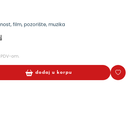
ost, film, pozorište, muzika
d
m PDV-om.
dodaj u korpu