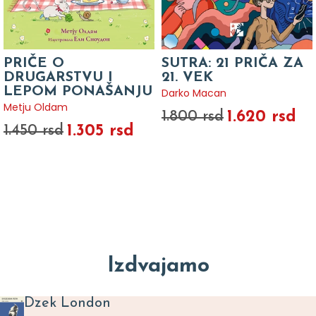
PRIČE O
SUTRA: 21 PRIČA ZA
DRUGARSTVU I
21. VEK
LEPOM PONAŠANJU
Darko Macan
Metju Oldam
1.620 rsd
1.800 rsd
1.305 rsd
1.450 rsd
Izdvajamo
Dzek London