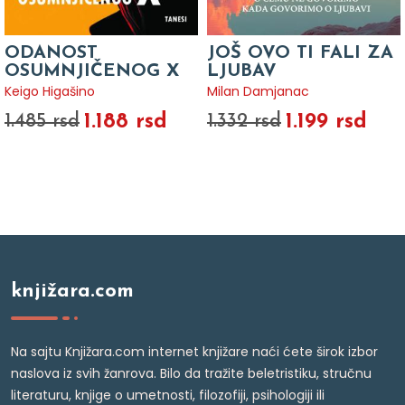
ODANOST
JOŠ OVO TI FALI ZA
OSUMNJIČENOG X
LJUBAV
Keigo Higašino
Milan Damjanac
1.188 rsd
1.199 rsd
1.485 rsd
1.332 rsd
knjižara.com
Na sajtu Knjižara.com internet knjižare naći ćete širok izbor
naslova iz svih žanrova. Bilo da tražite beletristiku, stručnu
literaturu, knjige o umetnosti, filozofiji, psihologiji ili