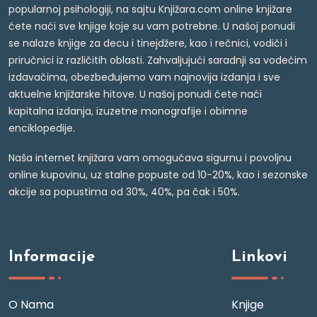
popularnoj psihologiji, na sajtu Knjižara.com online knjižare
ćete naći sve knjige koje su vam potrebne. U našoj ponudi
se nalaze knjige za decu i tinejdžere, kao i rečnici, vodiči i
priručnici iz različitih oblasti. Zahvaljujući saradnji sa vodećim
izdavačima, obezbeđujemo vam najnovija izdanja i sve
aktuelne knjižarske hitove. U našoj ponudi ćete naći
kapitalna izdanja, izuzetne monografije i obimne
enciklopedije.
Naša internet knjižara vam omogućava sigurnu i povoljnu
online kupovinu, uz stalne popuste od 10-20%, kao i sezonske
akcije sa popustima od 30%, 40%, pa čak i 50%.
Informacije
Linkovi
O Nama
Knjige