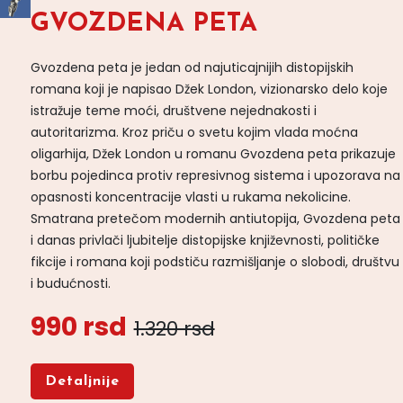
GVOZDENA PETA
Gvozdena peta je jedan od najuticajnijih distopijskih
romana koji je napisao Džek London, vizionarsko delo koje
istražuje teme moći, društvene nejednakosti i
autoritarizma. Kroz priču o svetu kojim vlada moćna
oligarhija, Džek London u romanu Gvozdena peta prikazuje
borbu pojedinca protiv represivnog sistema i upozorava na
opasnosti koncentracije vlasti u rukama nekolicine.
Smatrana pretečom modernih antiutopija, Gvozdena peta
i danas privlači ljubitelje distopijske književnosti, političke
fikcije i romana koji podstiču razmišljanje o slobodi, društvu
i budućnosti.
990 rsd
1.320 rsd
Detaljnije