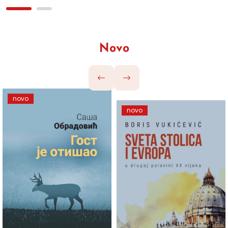
Novo
novo
novo