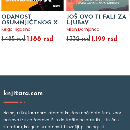
ODANOST
JOŠ OVO TI FALI ZA
OSUMNJIČENOG X
LJUBAV
Keigo Higašino
Milan Damjanac
1.188 rsd
1.199 rsd
1.485 rsd
1.332 rsd
knjižara.com
Na sajtu Knjižara.com internet knjižare naći ćete širok izbor
naslova iz svih žanrova. Bilo da tražite beletristiku, stručnu
literaturu, knjige o umetnosti, filozofiji, psihologiji ili