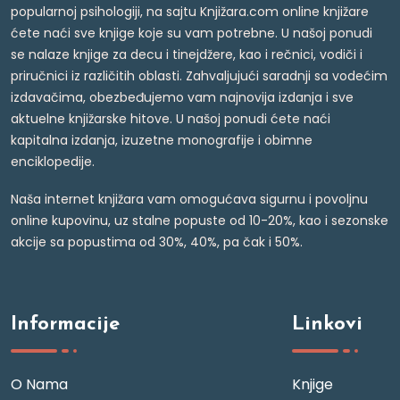
popularnoj psihologiji, na sajtu Knjižara.com online knjižare
ćete naći sve knjige koje su vam potrebne. U našoj ponudi
se nalaze knjige za decu i tinejdžere, kao i rečnici, vodiči i
priručnici iz različitih oblasti. Zahvaljujući saradnji sa vodećim
izdavačima, obezbeđujemo vam najnovija izdanja i sve
aktuelne knjižarske hitove. U našoj ponudi ćete naći
kapitalna izdanja, izuzetne monografije i obimne
enciklopedije.
Naša internet knjižara vam omogućava sigurnu i povoljnu
online kupovinu, uz stalne popuste od 10-20%, kao i sezonske
akcije sa popustima od 30%, 40%, pa čak i 50%.
Informacije
Linkovi
O Nama
Knjige