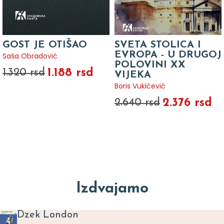
GOST JE OTIŠAO
SVETA STOLICA I
EVROPA - U DRUGOJ
Saša Obradović
POLOVINI XX
1.188 rsd
1.320 rsd
VIJEKA
Boris Vukićević
2.376 rsd
2.640 rsd
Izdvajamo
Dzek London