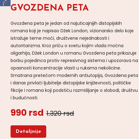
GVOZDENA PETA
Gvozdena peta je jedan od najuticajnijih distopijskih
romana koji je napisao Džek London, vizionarsko delo koje
istražuje teme moći, društvene nejednakosti i
autoritarizma. Kroz priču o svetu kojim vlada moćna
oligarhija, Džek London u romanu Gvozdena peta prikazuje
borbu pojedinca protiv represivnog sistema i upozorava na
opasnosti koncentracije vlasti u rukama nekolicine.
Smatrana pretečom modernih antiutopija, Gvozdena peta
i danas privlači ljubitelje distopijske književnosti, političke
fikcije i romana koji podstiču razmišljanje o slobodi, društvu
i budućnosti.
990 rsd
1.320 rsd
Detaljnije