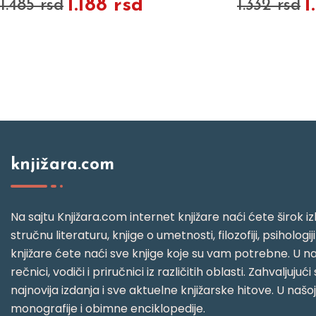
1.188 rsd
1
1.485 rsd
1.332 rsd
knjižara.com
Na sajtu Knjižara.com internet knjižare naći ćete širok izb
stručnu literaturu, knjige o umetnosti, filozofiji, psihologij
knjižare ćete naći sve knjige koje su vam potrebne. U naš
rečnici, vodiči i priručnici iz različitih oblasti. Zahval
najnovija izdanja i sve aktuelne knjižarske hitove. U našo
monografije i obimne enciklopedije.