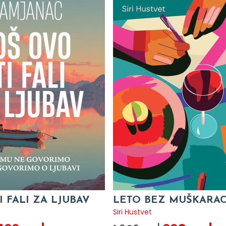
I FALI ZA LJUBAV
LETO BEZ MUŠKARA
c
Siri Hustvet