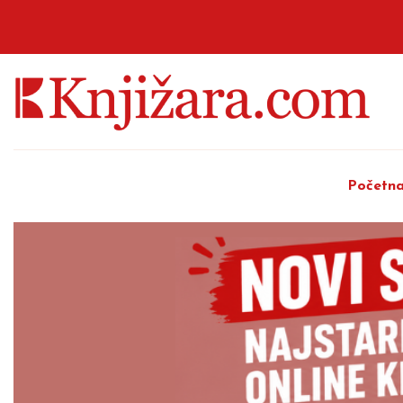
Početn