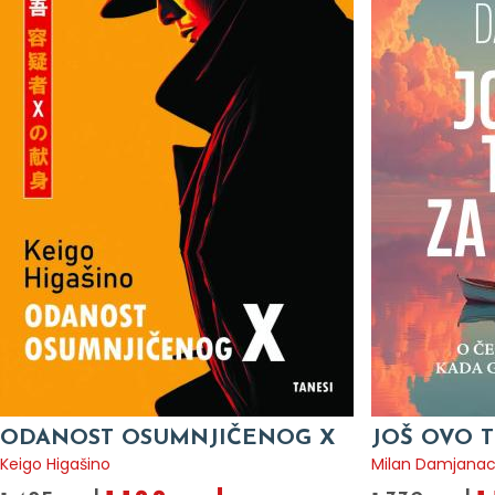
ODANOST OSUMNJIČENOG X
JOŠ OVO T
Keigo Higašino
Milan Damjana