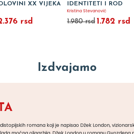
OLOVINI XX VIJEKA
IDENTITETI I ROD
Kristina Stevanović
2.376 rsd
1.782 rsd
1.980 rsd
Izdvajamo
TA
 distopijskih romana koji je napisao Džek London, vizionars
m vlada moćna oligarhija, Džek London u romanu Gvozdena 