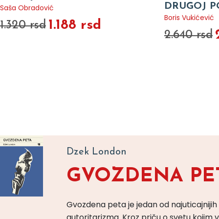
DRUGOJ P
Saša Obradović
Boris Vukićević
1.188 rsd
1.320 rsd
2.640 rsd
Dzek London
GVOZDENA PE
Gvozdena peta je jedan od najuticajnijih
autoritarizma. Kroz priču o svetu koji