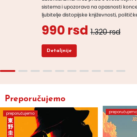
sistema i upozorava na opasnosti konce
ljubitelje distopijske književnosti, politi
990 rsd
1.320 rsd
Detaljnije
Preporučujemo
preporučujem
preporučujemo