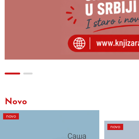
Novo
novo
novo