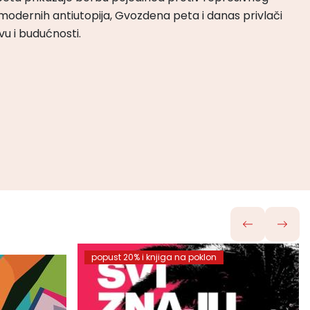
odernih antiutopija, Gvozdena peta i danas privlači
tvu i budućnosti.
popust 20% i knjiga na poklon