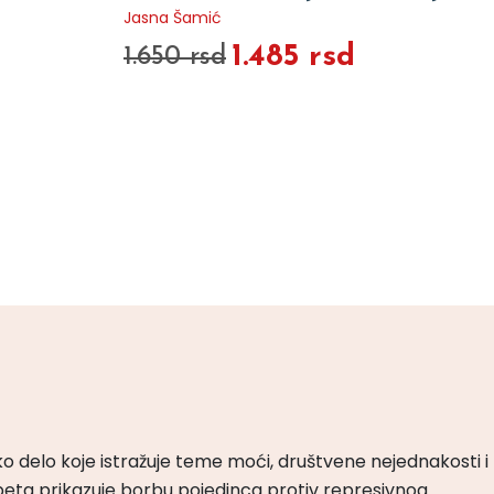
Jasna Šamić
1.485 rsd
1.650 rsd
ko delo koje istražuje teme moći, društvene nejednakosti i
peta prikazuje borbu pojedinca protiv represivnog