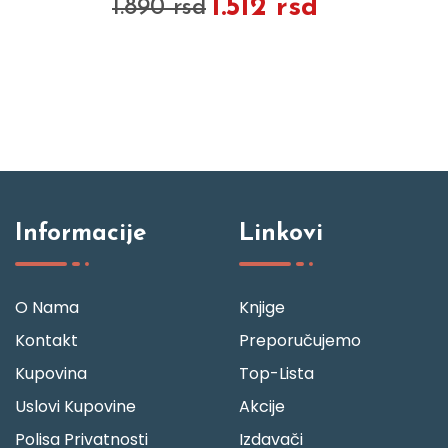
1.512 rsd
1.890 rsd
Informacije
Linkovi
O Nama
Knjige
Kontakt
Preporučujemo
Kupovina
Top-Lista
Uslovi Kupovine
Akcije
Polisa Privatnosti
Izdavači