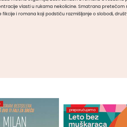
ntracije vlasti u rukama nekolicine. Smatrana pretečom m
čke fikcije i romana koji podstiču razmišljanje o slobodi, druš
o
preporučujemo