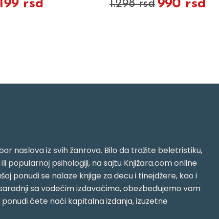
.199 rsd
990 rsd
1.298 rsd
or naslova iz svih žanrova. Bilo da tražite beletristiku,
i ili popularnoj psihologiji, na sajtu Knjižara.com online
oj ponudi se nalaze knjige za decu i tinejdžere, kao i
jujući saradnji sa vodećim izdavačima, obezbeđujemo vam
j ponudi ćete naći kapitalna izdanja, izuzetne