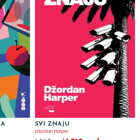
CA
SVI ZNAJU
Džordan Harper