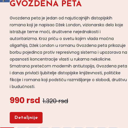
GVOZDENA PETA
Gvozdena peta je jedan od najuticajnijih distopijskih
romana koji je napisao Džek London, vizionarsko delo koje
istražuje teme moći, društvene nejednakosti i
autoritarizma. Kroz priču o svetu kojim vlada moćna
oligarhija, Džek London u romanu Gvozdena peta prikazuje
borbu pojedinca protiv represivnog sistema i upozorava na
opasnosti koncentracije vlasti u rukama nekolicine.
Smatrana pretečom modernih antiutopija, Gvozdena peta
i danas privlači ljubitelje distopijske književnosti, političke
fikcije i romana koji podstiču razmišljanje o slobodi, društvu
i budućnosti.
990 rsd
1.320 rsd
Detaljnije