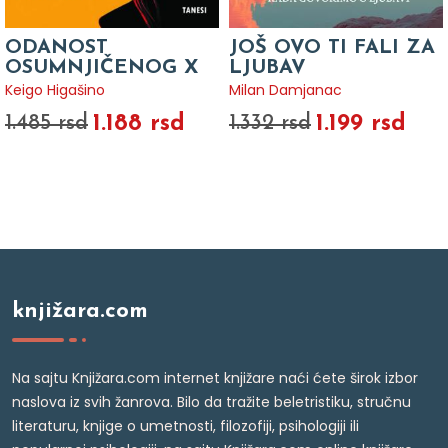
ODANOST
JOŠ OVO TI FALI ZA
OSUMNJIČENOG X
LJUBAV
Keigo Higašino
Milan Damjanac
1.188 rsd
1.199 rsd
1.485 rsd
1.332 rsd
knjižara.com
Na sajtu Knjižara.com internet knjižare naći ćete širok izbor
naslova iz svih žanrova. Bilo da tražite beletristiku, stručnu
literaturu, knjige o umetnosti, filozofiji, psihologiji ili