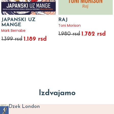
JAPANSKI UZ
RAJ
MANGE
Toni Morison
Mark Bernabe
1.782 rsd
1.980 rsd
1.189 rsd
1.399 rsd
Izdvajamo
Dzek London