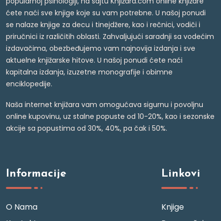
popularnoj psihologiji, na sajtu Knjižara.com online knjižare
ćete naći sve knjige koje su vam potrebne. U našoj ponudi
se nalaze knjige za decu i tinejdžere, kao i rečnici, vodiči i
priručnici iz različitih oblasti. Zahvaljujući saradnji sa vodećim
izdavačima, obezbeđujemo vam najnovija izdanja i sve
aktuelne knjižarske hitove. U našoj ponudi ćete naći
kapitalna izdanja, izuzetne monografije i obimne
enciklopedije.
Naša internet knjižara vam omogućava sigurnu i povoljnu
online kupovinu, uz stalne popuste od 10-20%, kao i sezonske
akcije sa popustima od 30%, 40%, pa čak i 50%.
Informacije
Linkovi
O Nama
Knjige